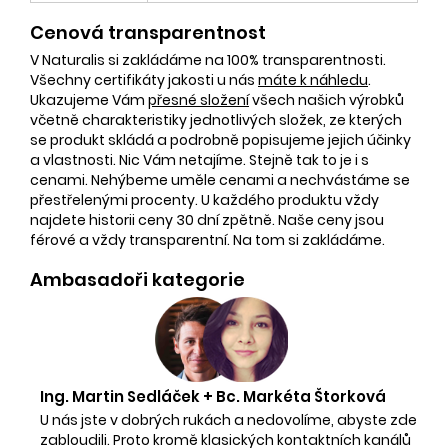
Cenová transparentnost
V Naturalis si zakládáme na 100% transparentnosti.
Všechny certifikáty jakosti u nás
máte k náhledu
.
Ukazujeme Vám
přesné složení
všech našich výrobků
včetně charakteristiky jednotlivých složek, ze kterých
se produkt skládá a podrobně popisujeme jejich účinky
a vlastnosti. Nic Vám netajíme. Stejně tak to je i s
cenami. Nehýbeme uměle cenami a nechvástáme se
přestřelenými procenty. U každého produktu vždy
najdete historii ceny 30 dní zpětně. Naše ceny jsou
férové a vždy transparentní. Na tom si zakládáme.
Ambasadoři kategorie
Ing. Martin Sedláček + Bc. Markéta Štorková
U nás jste v dobrých rukách a nedovolíme, abyste zde
zabloudili. Proto kromě klasických kontaktních kanálů