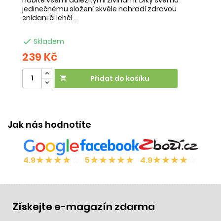
jedinečnému složení skvěle nahradí zdravou
ne
snídani či lehčí ...
na

Skladem
239 Kč
2
Přidat do košíku

Jak nás hodnotíte
★
★
★
★
☆
★
★
★
★
★
★
★
★
★
☆
4.9
5
4.9
Získejte e-magazín zdarma