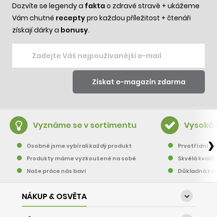
Dozvíte se legendy a
fakta
o zdravé stravě + ukážeme
Vám chutné
recepty
pro každou příležitost + čtenáři
získají dárky a
bonusy
.
Vyznáme se v sortimentu
Vysoká 
❯
Osobně jsme vybírali každý produkt
Prvotřídní pě
Produkty máme vyzkoušené na sobě
Skvělá kvalit
Naše práce nás baví
Důkladná kon
NÁKUP & OSVĚTA
