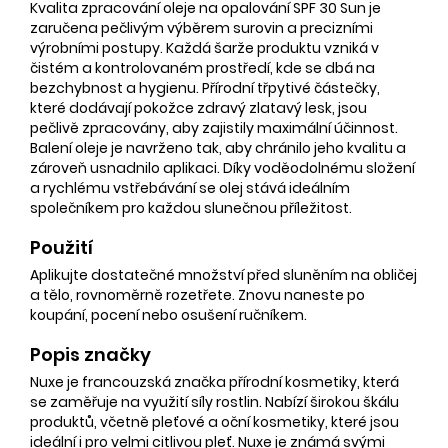
Kvalita zpracování oleje na opalování SPF 30 Sun je
zaručena pečlivým výběrem surovin a precizními
výrobními postupy. Každá šarže produktu vzniká v
čistém a kontrolovaném prostředí, kde se dbá na
bezchybnost a hygienu. Přírodní třpytivé částečky,
které dodávají pokožce zdravý zlatavý lesk, jsou
pečlivě zpracovány, aby zajistily maximální účinnost.
Balení oleje je navrženo tak, aby chránilo jeho kvalitu a
zároveň usnadnilo aplikaci. Díky voděodolnému složení
a rychlému vstřebávání se olej stává ideálním
společníkem pro každou slunečnou příležitost.
Použití
Aplikujte dostatečné množství před sluněním na obličej
a tělo, rovnoměrně rozetřete. Znovu naneste po
koupání, pocení nebo osušení ručníkem.
Popis značky
Nuxe je francouzská značka přírodní kosmetiky, která
se zaměřuje na využití síly rostlin. Nabízí širokou škálu
produktů, včetně pleťové a oční kosmetiky, které jsou
ideální i pro velmi citlivou pleť. Nuxe je známá svými