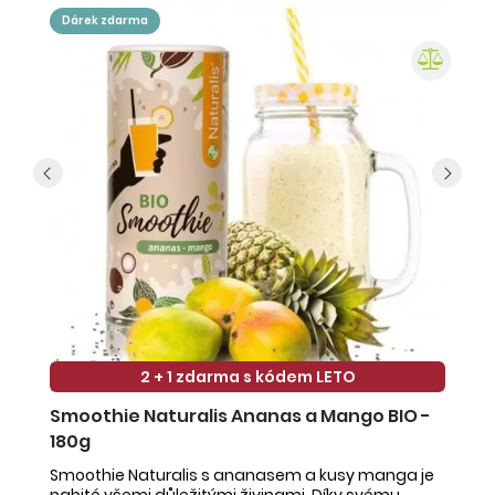
dárek zdarma
2 + 1 zdarma s kódem LETO
Smoothie Naturalis Ananas a Mango BIO -
S
180g
-
Smoothie Naturalis s ananasem a kusy manga je
Sm
nabité všemi důležitými živinami. Díky svému
ob