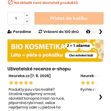

Na skladě není dostatek produktů
Přidat do košíku
❯
Poradíme
Vrácení do 100 dnů
Dárek v h
Uživatelské recenze e-shopu
Heureka.cz [7. 8. 2026]
Heureka.cz [1. 8.
Produkty jsou v bio kvalitě?
Rychle dodání sp
Strašně nepříjemný smrad,
❯
obzvlášť konopná mast na ruce,
připomíná rybí mast, velice
nepříjemný odér i u pleťové ho