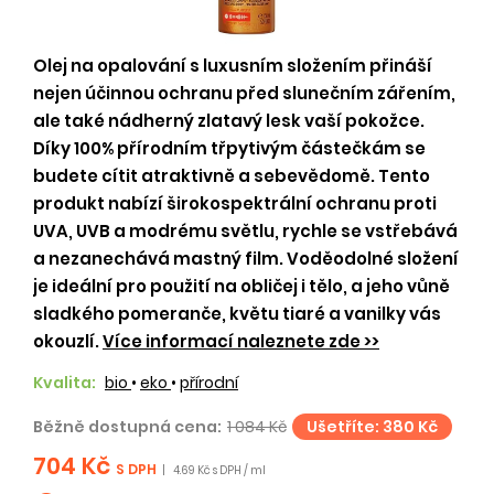
Olej na opalování s luxusním složením přináší
nejen účinnou ochranu před slunečním zářením,
ale také nádherný zlatavý lesk vaší pokožce.
Díky 100% přírodním třpytivým částečkám se
budete cítit atraktivně a sebevědomě. Tento
produkt nabízí širokospektrální ochranu proti
UVA, UVB a modrému světlu, rychle se vstřebává
a nezanechává mastný film. Voděodolné složení
je ideální pro použití na obličej i tělo, a jeho vůně
sladkého pomeranče, květu tiaré a vanilky vás
okouzlí.
Více informací naleznete zde >>
Kvalita:
bio
•
eko
•
přírodní
Běžně dostupná cena:
1 084 Kč
Ušetříte: 380 Kč
704 Kč
S DPH
|
4.69 Kč s DPH / ml