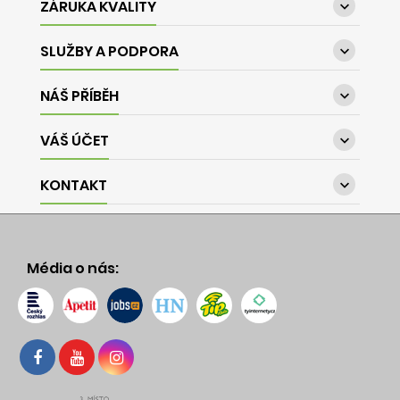
ZÁRUKA KVALITY

SLUŽBY A PODPORA

NÁŠ PŘÍBĚH

VÁŠ ÚČET

KONTAKT

Média o nás: