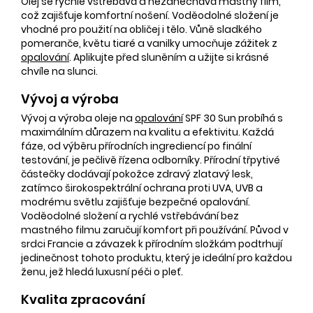
Olej se rychle vstřebává a nezanechává mastný film,
což zajišťuje komfortní nošení. Voděodolné složení je
vhodné pro použití na obličej i tělo. Vůně sladkého
pomeranče, květu tiaré a vanilky umocňuje zážitek z
opalování
. Aplikujte před sluněním a užijte si krásné
chvíle na slunci.
Vývoj a výroba
Vývoj a výroba oleje na
opalování
SPF 30 Sun probíhá s
maximálním důrazem na kvalitu a efektivitu. Každá
fáze, od výběru přírodních ingrediencí po finální
testování, je pečlivě řízena odborníky. Přírodní třpytivé
částečky dodávají pokožce zdravý zlatavý lesk,
zatímco širokospektrální ochrana proti UVA, UVB a
modrému světlu zajišťuje bezpečné opalování.
Voděodolné složení a rychlé vstřebávání bez
mastného filmu zaručují komfort při používání. Původ v
srdci Francie a závazek k přírodním složkám podtrhují
jedinečnost tohoto produktu, který je ideální pro každou
ženu, jež hledá luxusní péči o pleť.
Kvalita zpracování