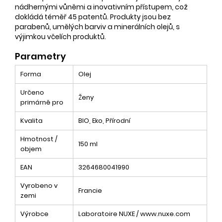
nádhernými vůněmi a inovativním přístupem, což
dokládá téměř 45 patentů. Produkty jsou bez
parabenů, umělých barviv a minerálních olejů, s
výjimkou včelích produktů.
Parametry
Forma
Olej
Určeno
Ženy
primárně pro
Kvalita
BIO, Eko, Přírodní
Hmotnost /
150 ml
objem
EAN
3264680041990
Vyrobeno v
Francie
zemi
Výrobce
Laboratoire NUXE / www.nuxe.com