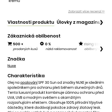
krému
Zobrazit více recenzí >>
Vlastnosti produktu
Úlovky z magazínu
Po
❯
Zákaznická oblíbenost
500 +
0 %
rising star
❯
prodaných kusů
nízká reklamovanost
oblíbený v posled
Značka
Nuxe
Charakteristika
Olej na
opalování
SPF 30 Sun od značky NUXE je ideálním
společníkem pro ochranu pleti během slunečných dnů.
Tento luxusní produkt kombinuje účinnou ochranu před
UVA, UVB a modrým světlem s okamžitým
rozjasňujícím efektem. Obsahuje 100% přírodní třpytivé
částečky, které dodávají pokožce zdravý zlatavý lesk.