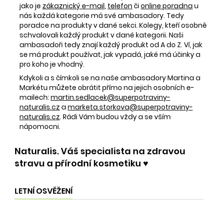
jako je
zákaznický e-mail
,
telefon
či
online poradna
u
nás každá kategorie má své ambasadory. Tedy
poradce na produkty v dané sekci. Kolegy, kteří osobně
schvalovali každý produkt v dané kategorii. Naši
ambasadoři tedy znají každý produkt od A do Z. Ví, jak
se má produkt používat, jak vypadá, jaké má účinky a
pro koho je vhodný.
Kdykoli a s čímkoli se na naše ambasadory Martina a
Markétu můžete obrátit přímo na jejich osobních e-
mailech:
martin.sedlacek@superpotraviny-
naturalis.cz
a
marketa.storkova@superpotraviny-
naturalis.cz
. Rádi Vám budou vždy a se vším
nápomocni.
Naturalis. Váš specialista na zdravou
stravu a přírodní kosmetiku ♥️
LETNÍ OSVĚŽENÍ