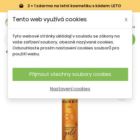
2 + 1 zdarma na letní kosmetiku s kódem: LETO
0
Tento web využívá cookies
x


Košík
Účet
Menu
Tyto webové stránky ukládají v souladu se zákony na
search
vaše zařízení soubory, obecně nazývané cookies.
Odsouhlaste prosím nastavení cookies souborů pro
Dermokosmetika na tělo
použití webu.
Olej na opalování SPF 30 Sun (Sun Oil)
Nuxe - 150 ml
Přijmout všechny soubory cookies
- 35 %
Nastavení cookies