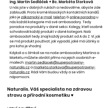
Ing. Martin Sedláček + Bc. Markéta Štorková
U nás jste v dobrých rukách a nedovolíme, abyste zde
zabloudili. Proto kromě klasických kontaktních kanálů
jako je
zákaznický e-mail
,
telefon
či
online poradna
u
nás každá kategorie má své ambasadory. Tedy
poradce na produkty v dané sekci. Kolegy, kteří osobně
schvalovali každý produkt v dané kategorii. Naši
ambasadoři tedy znají každý produkt od A do Z. Ví, jak
se má produkt používat, jak vypadá, jaké má účinky a
pro koho je vhodný.
Kdykoli a s čímkoli se na naše ambasadory Martina a
Markétu můžete obrátit přímo na jejich osobních e-
mailech:
martin.sedlacek@superpotraviny-
naturalis.cz
a
marketa.storkova@superpotraviny-
naturalis.cz
. Rádi Vám budou vždy a se vším
nápomocni.
Naturalis. Váš specialista na zdravou
stravu a přírodní kosmetiku ♥️