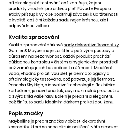
oftalmologické testování, což zaručuje, že jsou
produkty vhodné i pro citlivou pleť. Původ v Evropě a
etický přístup k výrobě podtrhují závazek k udržitelnosti
a kvalitě, což činí každou sadu nejen krásnou, ale i
odpovědnou volbou.
Kvalita zpracování
Kvalita zpracování dárkové
sady dekorativní kosmetiky
Garnier & Maybelline je zajištěna pečlivými postupy a
důrazem na bezchybnost. Každý produkt prochází
důkladnou kontrolou v čistém a hygienickém prostředí,
což zaručuje jejich bezpečnost a účinnost. Micelární
voda, vhodná pro citlivou pleť, je dermatologicky a
oftalmologicky testována, což potvrzuje její šetrnost.
Řasenka Sky High, s inovativní technologií a flexibilním
kartáčkem, je navržena tak, aby maximálně prodloužila
a zvýraznila vaše řasy. Balení je precizní a elegantní,
což činí tuto sadu ideálním dárkem pro každou ženu.
Popis značky
Maybelline je přední značka v oblasti dekorativní
kosmetiky, která se specializuje na
líčení
tváře a make-