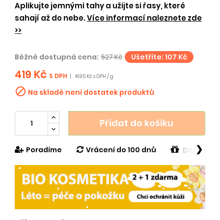
Aplikujte jemnými tahy a užijte si řasy, které
sahají až do nebe.
Více informací naleznete zde
>>
Běžně dostupná cena:
527 Kč
Ušetříte: 107 Kč
419 Kč
S DPH
|
41.95 Kč s DPH / g

Na skladě není dostatek produktů
Přidat do košíku
❯
Poradíme
Vrácení do 100 dnů
Dárek v h