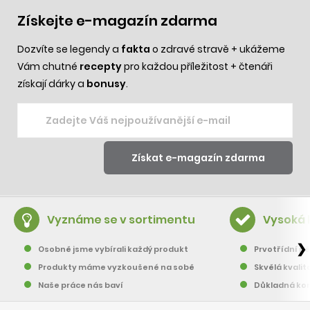
Získejte e-magazín zdarma
Dozvíte se legendy a
fakta
o zdravé stravě + ukážeme
Vám chutné
recepty
pro každou příležitost + čtenáři
získají dárky a
bonusy
.
Vyznáme se v sortimentu
Vysoká 
❯
Osobně jsme vybírali každý produkt
Prvotřídní pě
Produkty máme vyzkoušené na sobě
Skvělá kvalit
Naše práce nás baví
Důkladná kon