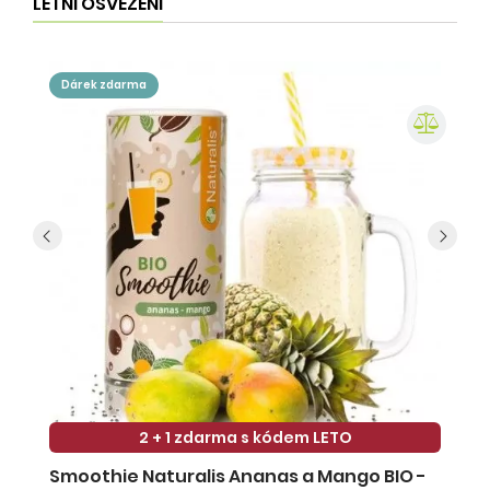
LETNÍ OSVĚŽENÍ
dárek zdarma
2 + 1 zdarma s kódem LETO
Smoothie Naturalis Ananas a Mango BIO -
S