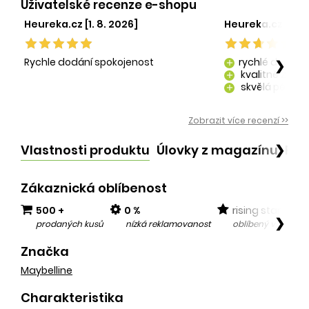
Uživatelské recenze e-shopu
Heureka.cz [1. 8. 2026]
Heureka.cz [29. 
Rychle dodání spokojenost
rychlé dodání
❯
add
kvalitně zaba
add
skvělá péče o
add
kvalitní produ
add
Zobrazit více recenzí >>
Vlastnosti produktu
Úlovky z magazínu
Po
❯
Zákaznická oblíbenost
500 +
0 %
rising star
❯
prodaných kusů
nízká reklamovanost
oblíbený v posled
Značka
Maybelline
Charakteristika