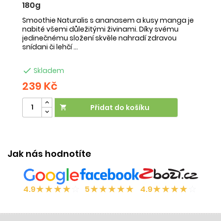
180g
-
Smoothie Naturalis s ananasem a kusy manga je
Sm
nabité všemi důležitými živinami. Díky svému
ob
jedinečnému složení skvěle nahradí zdravou
ne
snídani či lehčí ...
na

Skladem
239 Kč
2
Přidat do košíku

Jak nás hodnotíte
★
★
★
★
☆
★
★
★
★
★
★
★
★
★
☆
4.9
5
4.9