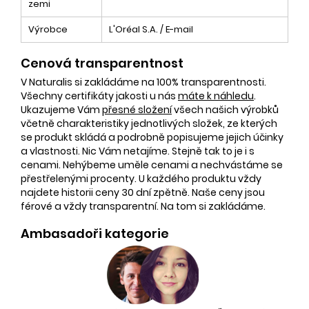
zemi
Výrobce
L'Oréal S.A. / E-mail
Cenová transparentnost
V Naturalis si zakládáme na 100% transparentnosti.
Všechny certifikáty jakosti u nás
máte k náhledu
.
Ukazujeme Vám
přesné složení
všech našich výrobků
včetně charakteristiky jednotlivých složek, ze kterých
se produkt skládá a podrobně popisujeme jejich účinky
a vlastnosti. Nic Vám netajíme. Stejně tak to je i s
cenami. Nehýbeme uměle cenami a nechvástáme se
přestřelenými procenty. U každého produktu vždy
najdete historii ceny 30 dní zpětně. Naše ceny jsou
férové a vždy transparentní. Na tom si zakládáme.
Ambasadoři kategorie