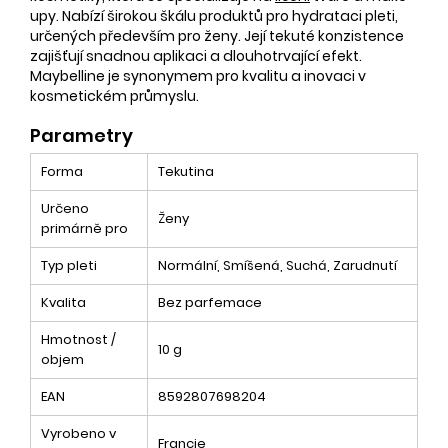
upy. Nabízí širokou škálu produktů pro hydrataci pleti,
určených především pro ženy. Její tekuté konzistence
zajišťují snadnou aplikaci a dlouhotrvající efekt.
Maybelline je synonymem pro kvalitu a inovaci v
kosmetickém průmyslu.
Parametry
Forma
Tekutina
Určeno
Ženy
primárně pro
Typ pleti
Normální, Smíšená, Suchá, Zarudnutí
Kvalita
Bez parfemace
Hmotnost /
10 g
objem
EAN
8592807698204
Vyrobeno v
Francie