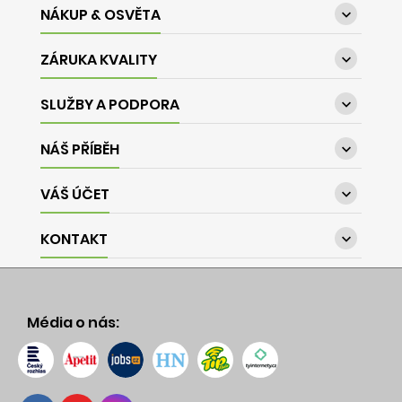
NÁKUP & OSVĚTA

ZÁRUKA KVALITY

SLUŽBY A PODPORA

NÁŠ PŘÍBĚH

VÁŠ ÚČET

KONTAKT

Média o nás: