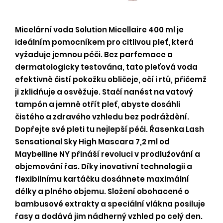
Micelární voda Solution Micellaire 400 ml je
ideálním pomocníkem pro citlivou pleť, která
vyžaduje jemnou péči. Bez parfemace a
dermatologicky testována, tato pleťová voda
efektivně čistí pokožku obličeje, očí i rtů, přičemž
ji zklidňuje a osvěžuje. Stačí nanést na vatový
tampón a jemně otřít pleť, abyste dosáhli
čistého a zdravého vzhledu bez podráždění.
Dopřejte své pleti tu nejlepší péči. Řasenka Lash
Sensational Sky High Mascara 7,2 ml od
Maybelline NY přináší revoluci v prodlužování a
objemování řas. Díky inovativní technologii a
flexibilnímu kartáčku dosáhnete maximální
délky a plného objemu. Složení obohacené o
bambusové extrakty a speciální vlákna posiluje
řasy a dodává jim nádherný vzhled po celý den.