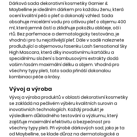
Dárková sada dekorativní kosmetiky Garnier &
Maybelline je ideálním dárkem pro každou ženu, která
ocení kvalitní péči o pleť a dokonalý vzhled. Sada
obsahuje micelární vodu pro citlivou pleť o objemu 400
ml, která jemně čistí a zklidňuje pokožku obličeje, očí i
rtů. Bez parfemace a dermatologicky testována, je
vhodná i pro tu nejcitlivější pleť. Dále v sadě naleznete
prodlužující a objemovou řasenku Lash Sensational Sky
High Mascara, která díky inovativnímu kartáčku a
speciálnímu složení s bambusovými extrakty dodá
vašim řasám maximální délku a objem. Vhodná pro
všechny typy pleti, tato sada přináší dokonalou
kombinaci péče a krásy.
Vývoj a výroba
Vývoj a výroba produktů v oblasti dekorativní kosmetiky
se zakládá na pečlivém výběru kvalitních surovin a
inovativních technologiích. Každý produkt je
výsledkem důkladného testování a výzkumu, který
zajišťuje maximální efektivitu a bezpečnost pro
všechny typy pleti. Při výrobě dárkových sad, jako je ta
od Maybelline, se klade důraz na dermatologické a