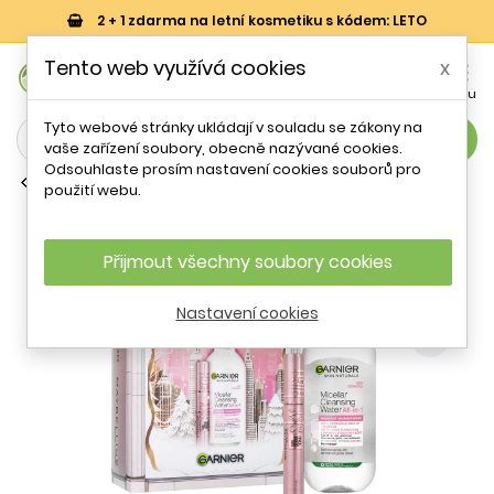
2 + 1 zdarma na letní kosmetiku s kódem: LETO
0
Tento web využívá cookies
x


Košík
Účet
Menu
Tyto webové stránky ukládají v souladu se zákony na
search
vaše zařízení soubory, obecně nazývané cookies.
Odsouhlaste prosím nastavení cookies souborů pro
Dárkové sety dekorativní kosmetiky
použití webu.
Dárková sada dekorativní kosmetiky
Garnier & Maybelline Maybelline
Přijmout všechny soubory cookies
- 20 %
Nastavení cookies