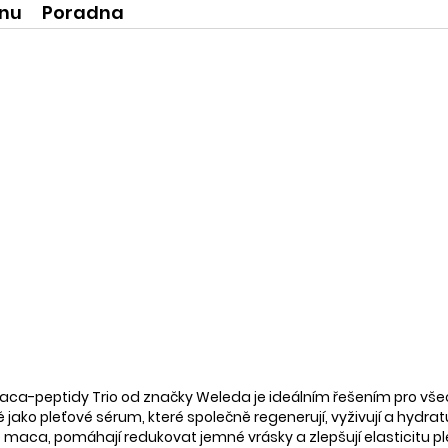
ínu
Poradna
a-peptidy Trio od značky Weleda je ideálním řešením pro všechny
ako pleťové sérum, které společně regenerují, vyživují a hydratují 
aca, pomáhají redukovat jemné vrásky a zlepšují elasticitu pleti