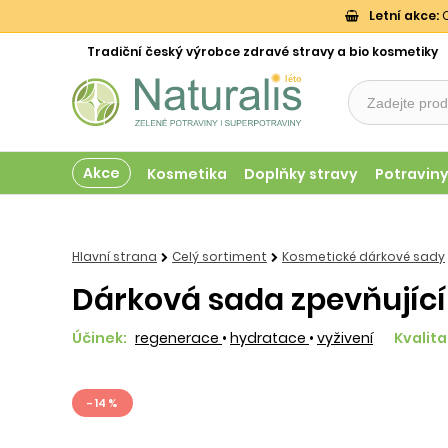
Letní akce:
O
Tradiční český výrobce zdravé stravy a bio kosmetiky
Akce
Kosmetika
Doplňky stravy
Potravin
Hlavní strana
Celý sortiment
Kosmetické dárkové sady
Dárková sada zpevňující
Účinek:
regenerace
•
hydratace
•
vyživení
Kvalita
- 14 %