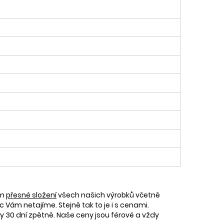
ám
přesné složení
všech našich výrobků včetně
c Vám netajíme. Stejně tak to je i s cenami.
30 dní zpětně. Naše ceny jsou férové a vždy