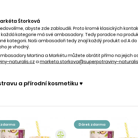
 Markéta Štorková
nedovolíme, abyste zde zabloudili. Proto kromě klasických kontak
 každá kategorie má své ambasadory. Tedy poradce na produkty
é kategorii. Naši ambasadoři tedy znají každý produkt od A do Z.
oho je vhodný.
e ambasadory Martina a Markétu můžete obrátit přímo na jejich 
ny-naturalis.cz
a
marketa.storkova@superpotraviny-naturalis
stravu a přírodní kosmetiku ♥️
k zdarma
dárek zdarma