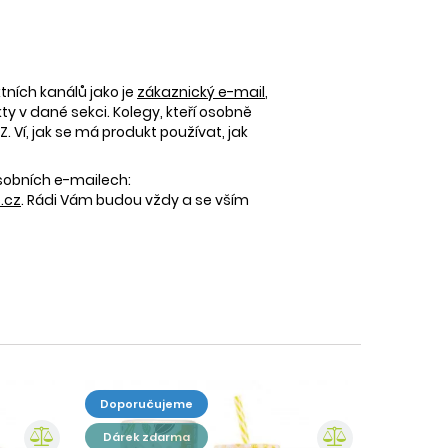
tních kanálů jako je
zákaznický e-mail
,
 v dané sekci. Kolegy, kteří osobně
 Ví, jak se má produkt používat, jak
osobních e-mailech:
.cz
. Rádi Vám budou vždy a se vším
doporučujeme
dárek zdarma