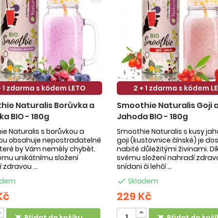
+ 1 zdarma s kódem LETO
2 + 1 zdarma s kódem L
ie Naturalis Borůvka a
Smoothie Naturalis Goji 
ka BIO - 180g
Jahoda BIO - 180g
e Naturalis s borůvkou a
Smoothie Naturalis s kusy ja
kou obsahuje nepostradatelné
goji (kustovnice čínské) je do
 které by Vám neměly chybět.
nabité důležitými živinami. Dí
ému unikátnímu složení
svému složení nahradí zdrav
 zdravou ...
snídani či lehčí ...
adem

Skladem
Kč
229 Kč
Přidat do košíku
Přidat do koší

