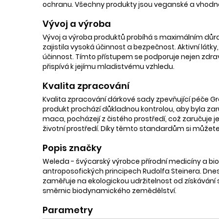
ochranu. Všechny produkty jsou veganské a vhodné pro 
Vývoj a výroba
Vývoj a výroba produktů probíhá s maximálním důrazem
zajistila vysoká účinnost a bezpečnost. Aktivní látky
účinnost. Tímto přístupem se podporuje nejen zdraví 
přispívá k jejímu mladistvému vzhledu.
Kvalita zpracování
Kvalita zpracování dárkové sady zpevňující péče G
produkt prochází důkladnou kontrolou, aby byla za
maca, pocházejí z čistého prostředí, což zaručuje je
životní prostředí. Díky těmto standardům si můžete b
Popis značky
Weleda - švýcarský výrobce přírodní medicíny a bio 
antroposofických principech Rudolfa Steinera. Dnes
zaměřuje na ekologickou udržitelnost od získávání s
směrnic biodynamického zemědělství.
Parametry