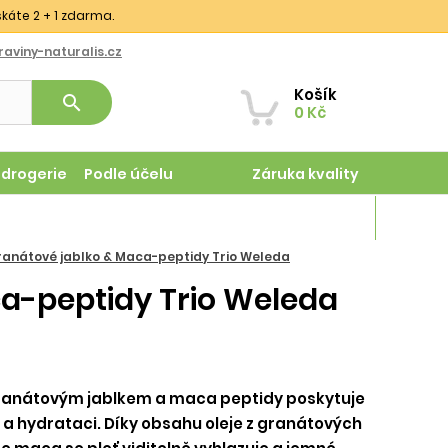
skáte 2 + 1 zdarma.
aviny-naturalis.cz
Košík
search
0 Kč
odrogerie
Podle účelu
Záruka kvality
Magazín
ranátové jablko & Maca-peptidy Trio Weleda
a-peptidy Trio Weleda
granátovým jablkem a maca peptidy poskytuje
i a hydrataci. Díky obsahu oleje z granátových