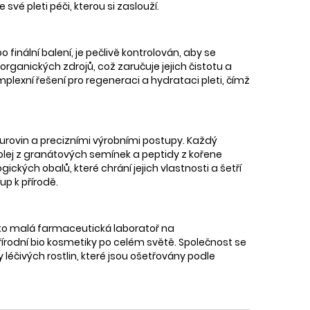
vé pleti péči, kterou si zaslouží.
finální balení, je pečlivě kontrolován, aby se
 organických zdrojů, což zaručuje jejich čistotu a
mplexní řešení pro regeneraci a hydrataci pleti, čímž
urovin a precizními výrobními postupy. Každý
olej z granátových semínek a peptidy z kořene
ických obalů, které chrání jejich vlastnosti a šetří
up k přírodě.
jako malá farmaceutická laboratoř na
řírodní bio kosmetiky po celém světě. Společnost se
léčivých rostlin, které jsou ošetřovány podle