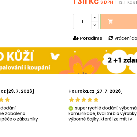
1 311 Kč
S DPH
|
131.11 Kč s

Poradíme
Vrácení do
cz [29. 7. 2026]
Heureka.cz [27. 7. 2026]
 dodání
super rychlé dodání, výborná
add
tně zabaleno
komunikace, kvalitní bio výrobky
 péče o zákazníky
výborné čajíky, které lze mít i v
ní produkty
krásné praktické dóze-lze použít
na super praktické dárečky:-)