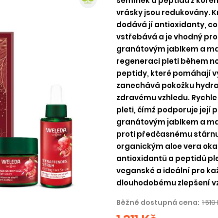
semínek a peptidů z kořen
vrásky jsou redukovány. 
dodává jí antioxidanty, co
vstřebává a je vhodný pro 
granátovým jablkem a mac
regeneraci pleti během no
peptidy, které pomáhají v
zanechává pokožku hydrat
zdravému vzhledu. Rychle 
pleti, čímž podporuje její
granátovým jablkem a mac
proti předčasnému stárnut
organickým aloe vera okam
antioxidantů a peptidů ple
veganské a ideální pro kaž
dlouhodobému zlepšení vz
Běžně dostupná cena:
1 519