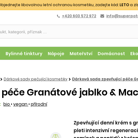
bjednejte libovolnou letní ochranou kosmetiku, zadejte kód:
LETO
a zí
+420 603 572 972
info@superpotr
y
Bylinné tinktury
Nápoje
Mateřství
Domácnost
Ek
Dárkové sady pečující kosmetiky
Dárková sada zpevňující péče G
 péče Granátové jablko & Mac
:
bio
•
vegan
•
přírodní
Zpevňující denní krém s 
pleti intenzivní regenerac