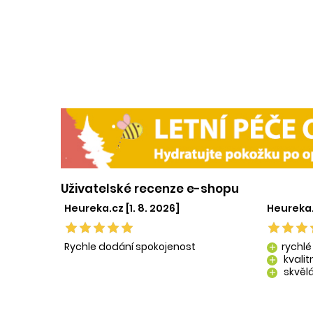
Uživatelské recenze e-shopu
Heureka.cz [1. 8. 2026]
Heureka.
Rychle dodání spokojenost
rychlé
add
kvali
add
skvělá
add
kvalit
add