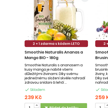
2 + 1 zdarma s kódem LETO
2 
Smoothie Naturalis Ananas a
Smooth
Mango BIO - 180g
Brusin
Smoothie Naturalis s ananasem a
Smoothi
kusy manga je nabité všemi
brusin
důležitými živinami. Díky svému
živiny,
jedinečnému složení skvěle nahradí
Díky sv
zdravou snídani či lehčí ...
nahradí

Skladem

Skl
239 Kč
259 
Přidat do košíku
