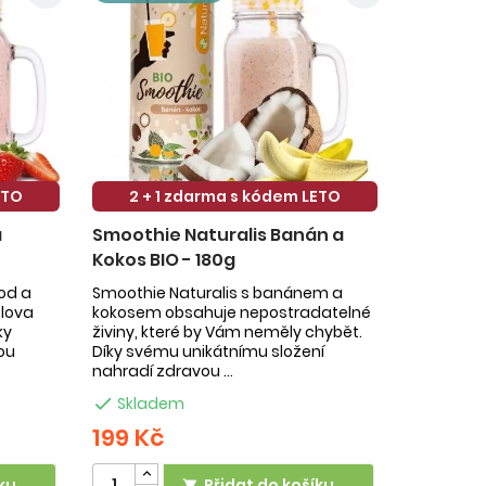
ETO
2 + 1 zdarma s kódem LETO
a
Smoothie Naturalis Banán a
Kokos BIO - 180g
hod a
Smoothie Naturalis s banánem a
slova
kokosem obsahuje nepostradatelné
ky
živiny, které by Vám neměly chybět.
ou
Díky svému unikátnímu složení
nahradí zdravou ...

Skladem
199 Kč
ku
Přidat do košíku
