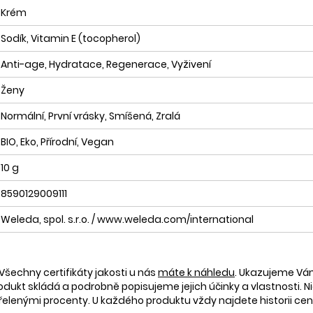
Krém
Sodík, Vitamin E (tocopherol)
Anti-age, Hydratace, Regenerace, Vyživení
Ženy
Normální, První vrásky, Smíšená, Zralá
BIO, Eko, Přírodní, Vegan
10 g
8590129009111
Weleda, spol. s.r.o. / www.weleda.com/international
Všechny certifikáty jakosti u nás
máte k náhledu
. Ukazujeme V
rodukt skládá a podrobně popisujeme jejich účinky a vlastnosti. Ni
nými procenty. U každého produktu vždy najdete historii ceny 