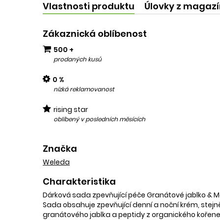
Vlastnosti produktu
Úlovky z magaz
Zákaznická oblíbenost
500 +
prodaných kusů
0 %
nízká reklamovanost
rising star
oblíbený v posledních měsících
Značka
Weleda
Charakteristika
Dárková sada zpevňující péče Granátové jablko & Mac
Sada obsahuje zpevňující denní a noční krém, stejně j
granátového jablka a peptidy z organického kořene m