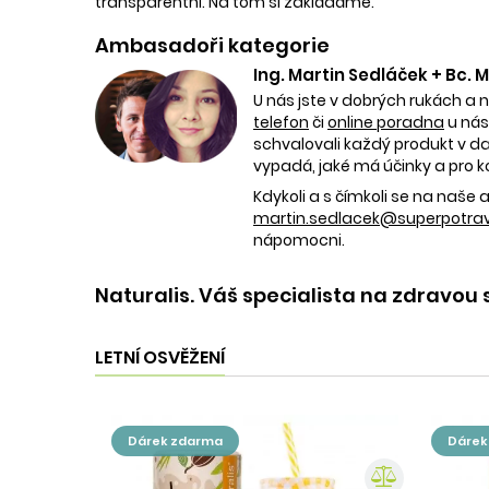
transparentní. Na tom si zakládáme.
Ambasadoři kategorie
Ing. Martin Sedláček + Bc.
U nás jste v dobrých rukách a 
telefon
či
online poradna
u nás
schvalovali každý produkt v dan
vypadá, jaké má účinky a pro k
Kdykoli a s čímkoli se na naš
martin.sedlacek@superpotravi
nápomocni.
Naturalis. Váš specialista na zdravou 
LETNÍ OSVĚŽENÍ
dárek zdarma
dáre