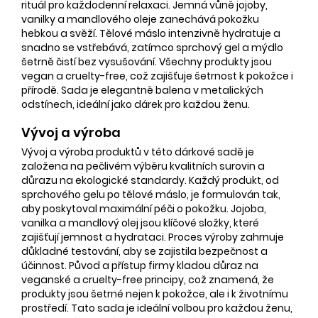
rituál pro každodenní relaxaci. Jemná vůně jojoby,
vanilky a mandlového oleje zanechává pokožku
hebkou a svěží. Tělové máslo intenzivně hydratuje a
snadno se vstřebává, zatímco sprchový gel a mýdlo
šetrně čistí bez vysušování. Všechny produkty jsou
vegan a cruelty-free, což zajišťuje šetrnost k pokožce i
přírodě. Sada je elegantně balena v metalických
odstínech, ideální jako dárek pro každou ženu.
Vývoj a výroba
Vývoj a výroba produktů v této dárkové sadě je
založena na pečlivém výběru kvalitních surovin a
důrazu na ekologické standardy. Každý produkt, od
sprchového gelu po tělové máslo, je formulován tak,
aby poskytoval maximální péči o pokožku. Jojoba,
vanilka a mandlový olej jsou klíčové složky, které
zajišťují jemnost a hydrataci. Proces výroby zahrnuje
důkladné testování, aby se zajistila bezpečnost a
účinnost. Původ a přístup firmy kladou důraz na
veganské a cruelty-free principy, což znamená, že
produkty jsou šetrné nejen k pokožce, ale i k životnímu
prostředí. Tato sada je ideální volbou pro každou ženu,