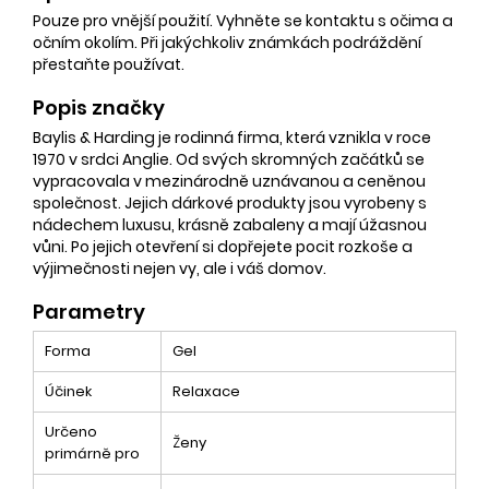
Pouze pro vnější použití. Vyhněte se kontaktu s očima a
očním okolím. Při jakýchkoliv známkách podráždění
přestaňte používat.
Popis značky
Baylis & Harding je rodinná firma, která vznikla v roce
1970 v srdci Anglie. Od svých skromných začátků se
vypracovala v mezinárodně uznávanou a ceněnou
společnost. Jejich dárkové produkty jsou vyrobeny s
nádechem luxusu, krásně zabaleny a mají úžasnou
vůni. Po jejich otevření si dopřejete pocit rozkoše a
výjimečnosti nejen vy, ale i váš domov.
Parametry
Forma
Gel
Účinek
Relaxace
Určeno
Ženy
primárně pro