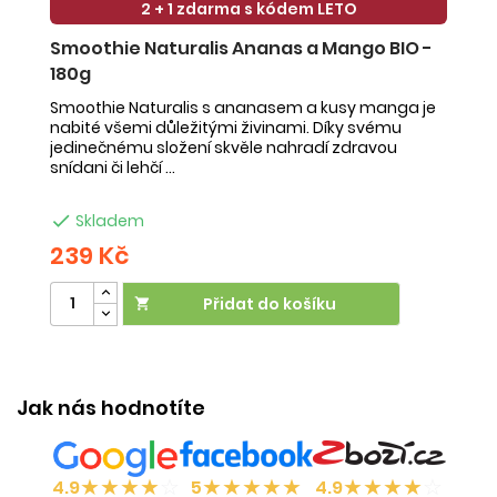
2 + 1 zdarma s kódem LETO
Smoothie Naturalis Ananas a Mango BIO -
S
180g
-
Smoothie Naturalis s ananasem a kusy manga je
Sm
nabité všemi důležitými živinami. Díky svému
ob
jedinečnému složení skvěle nahradí zdravou
ne
snídani či lehčí ...
na

Skladem
239 Kč
2
Přidat do košíku

Jak nás hodnotíte
★
★
★
★
☆
★
★
★
★
★
★
★
★
★
☆
4.9
5
4.9