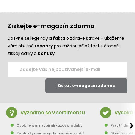
Získejte e-magazín zdarma
Dozvíte se legendy a
fakta
o zdravé stravě + ukážeme
Vám chutné
recepty
pro každou příležitost + čtenáři
získají dárky a
bonusy
.
Vyznáme se v sortimentu
Vysoká 
❯
Osobně jsme vybírali každý produkt
Prvotřídní pě
Produkty máme vyzkoušené na sobě
Skvělá kvalit