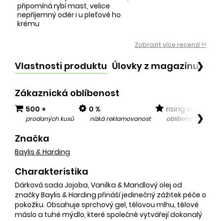
připomíná rybí mast, velice
nepříjemný odér i u pleťové ho
krému
Zobrazit více recenzí >>
Vlastnosti produktu
Úlovky z magazínu
Po
❯
Zákaznická oblíbenost
500 +
0 %
rising star
❯
prodaných kusů
nízká reklamovanost
oblíbený v posled
Značka
Baylis & Harding
Charakteristika
Dárková sada Jojoba, Vanilka & Mandlový olej od
značky Baylis & Harding přináší jedinečný zážitek péče o
pokožku. Obsahuje sprchový gel, tělovou mlhu, tělové
máslo a tuhé mýdlo, které společně vytvářejí dokonalý