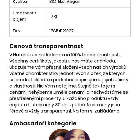
Kvalita
BIO, Eko, Vegan
Hmotnost /
10 g
objem
EAN
17854121027
Cenová transparentnost
V Naturalis si zakládáme na 100% transparentnosti.
Všechny certifikáty jakosti u nás
máte k náhledu
.
Ukazujeme Vám
přesné složení
všech našich výrobků
včetně charakteristiky jednotlivých složek, ze kterých
se produkt skládá a podrobně popisujeme jejich účinky
a vlastnosti. Nic Vám netajíme. Stejně tak to je i s
cenami. Nehýbeme uměle cenami a nechvástáme se
přestřelenými procenty. U každého produktu vždy
najdete historii ceny 30 dní zpětně. Naše ceny jsou
férové a vždy transparentní. Na tom si zakládáme.
Ambasadoři kategorie