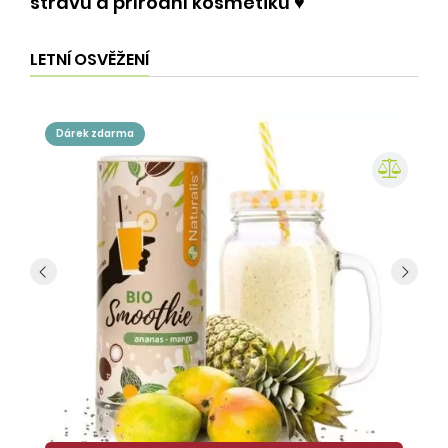
stravu a přírodní kosmetiku ♥️
LETNÍ OSVĚŽENÍ
dárek zdarma