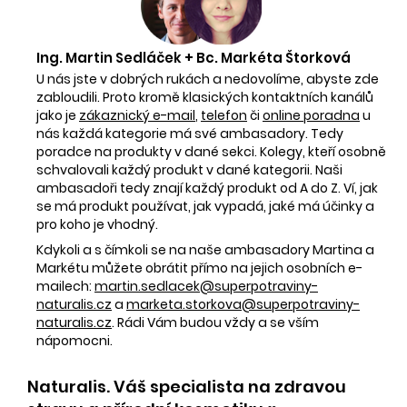
Ing. Martin Sedláček + Bc. Markéta Štorková
U nás jste v dobrých rukách a nedovolíme, abyste zde
zabloudili. Proto kromě klasických kontaktních kanálů
jako je
zákaznický e-mail
,
telefon
či
online poradna
u
nás každá kategorie má své ambasadory. Tedy
poradce na produkty v dané sekci. Kolegy, kteří osobně
schvalovali každý produkt v dané kategorii. Naši
ambasadoři tedy znají každý produkt od A do Z. Ví, jak
se má produkt používat, jak vypadá, jaké má účinky a
pro koho je vhodný.
Kdykoli a s čímkoli se na naše ambasadory Martina a
Markétu můžete obrátit přímo na jejich osobních e-
mailech:
martin.sedlacek@superpotraviny-
naturalis.cz
a
marketa.storkova@superpotraviny-
naturalis.cz
. Rádi Vám budou vždy a se vším
nápomocni.
Naturalis. Váš specialista na zdravou