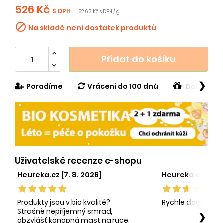
526 Kč
S DPH
|
52.63 Kč s DPH / g

Na skladě není dostatek produktů
Přidat do košíku
❯
Poradíme
Vrácení do 100 dnů
Dárek v h
Uživatelské recenze e-shopu
Heureka.cz [7. 8. 2026]
Heureka.cz [1. 8.
Produkty jsou v bio kvalitě?
Rychle dodání sp
Strašně nepříjemný smrad,
❯
obzvlášť konopná mast na ruce,