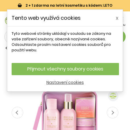
2 + 1 zdarma na letní kosmetiku s kódem: LETO
0
Tento web využívá cookies
x


Košík
Účet
Menu
Tyto webové stránky ukládají v souladu se zákony na
search
vaše zařízení soubory, obecně nazývané cookies.
Odsouhlaste prosím nastavení cookies souborů pro
Dárkové sady pečující kosmetiky
použití webu.
Dárková sada Jojoba, Vanilka &
Mandlový olej Gift Set Baylis & Harding
- 4 ks
Přijmout všechny soubory cookies
Nastavení cookies
- 21 %