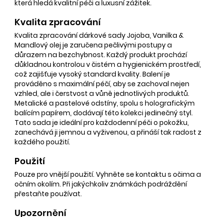
která hledá kvalitní péči a luxusní zážitek.
Kvalita zpracování
Kvalita zpracování dárkové sady Jojoba, Vanilka &
Mandlový olej je zaručena pečlivými postupy a
důrazem na bezchybnost. Každý produkt prochází
důkladnou kontrolou v čistém a hygienickém prostředí,
což zajišťuje vysoký standard kvality. Balení je
prováděno s maximální péčí, aby se zachoval nejen
vzhled, ale i čerstvost a vůně jednotlivých produktů.
Metalické a pastelové odstíny, spolu s holografickým
balícím papírem, dodávají této kolekci jedinečný styl.
Tato sada je ideální pro každodenní péči o pokožku,
zanechává ji jemnou a vyživenou, a přináší tak radost z
každého použití.
Použití
Pouze pro vnější použití. Vyhněte se kontaktu s očima a
očním okolím. Při jakýchkoliv známkách podráždění
přestaňte používat.
Upozornění