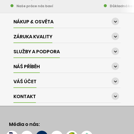
Naše práce nás baví
Důkladná kon
NÁKUP & OSVĚTA

ZÁRUKA KVALITY

SLUŽBY A PODPORA

NÁŠ PŘÍBĚH

VÁŠ ÚČET

KONTAKT

Média o nás: