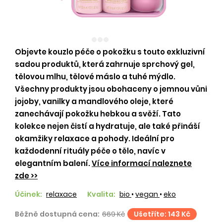
Objevte kouzlo péče o pokožku s touto exkluzivní
sadou produktů, která zahrnuje sprchový gel,
tělovou mlhu, tělové máslo a tuhé mýdlo.
Všechny produkty jsou obohaceny o jemnou vůni
jojoby, vanilky a mandlového oleje, které
zanechávají pokožku hebkou a svěží. Tato
kolekce nejen čistí a hydratuje, ale také přináší
okamžiky relaxace a pohody. Ideální pro
každodenní rituály péče o tělo, navíc v
elegantním balení.
Více informací naleznete
zde >>
Účinek:
relaxace
Kvalita:
bio
•
vegan
•
eko
Běžně dostupná cena:
669 Kč
Ušetříte: 143 Kč