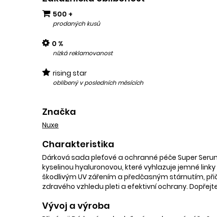
500 +
prodaných kusů
0 %
nízká reklamovanost
rising star
oblíbený v posledních měsících
Značka
Nuxe
Charakteristika
Dárková sada pleťové a ochranné péče Super Serum 1
kyselinou hyaluronovou, které vyhlazuje jemné linky 
škodlivým UV zářením a předčasným stárnutím, přič
zdravého vzhledu pleti a efektivní ochrany. Dopřejte
Vývoj a výroba