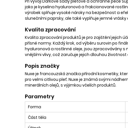
Při vývoji Dárkové sady pleťové a ochranné péče Sup
jako je kyselina hyaluronová a frakcionované rostlin
výrobek splňuje vysoké nároky na bezpečnost a efekti
slunečními paprsky, ale také vyplňuje jemné vrásky 
Kvalita zpracování
Kvalita zpracování produktů je pro zajištění jejich 
přísné normy. Každý krok, od výběru surovin po fináln
hyaluronová a rostlinné oleje, jsou zpracovávány s 
vnějšími vlivy, což zaručuje jejich dlouhou životnos
Popis značky
Nuxe je francouzská značka přírodní kosmetiky, která 
pro velmi citlivou pleť. Nuxe je známá svými nádh
minerálních olejů, s výjimkou včelích produktů.
Parametry
Forma
Část těla
Účinek