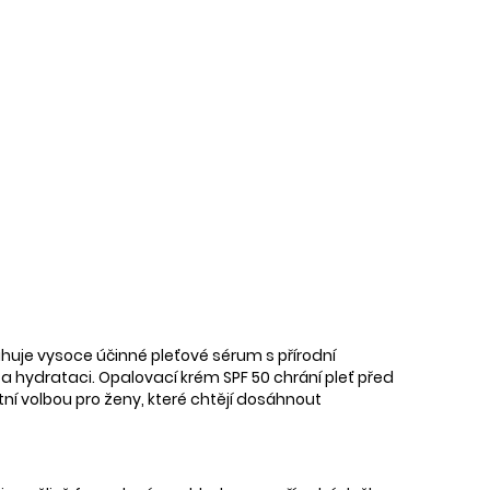
huje vysoce účinné pleťové sérum s přírodní
u a hydrataci. Opalovací krém SPF 50 chrání pleť před
í volbou pro ženy, které chtějí dosáhnout