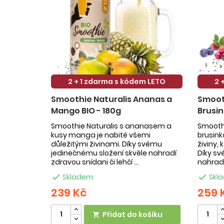
2 + 1 zdarma s kódem LETO
2 
Smoothie Naturalis Ananas a
Smooth
Mango BIO - 180g
Brusin
Smoothie Naturalis s ananasem a
Smoothi
kusy manga je nabité všemi
brusin
důležitými živinami. Díky svému
živiny,
jedinečnému složení skvěle nahradí
Díky sv
zdravou snídani či lehčí ...
nahradí

Skladem

Skl
239 Kč
259 
Přidat do košíku
