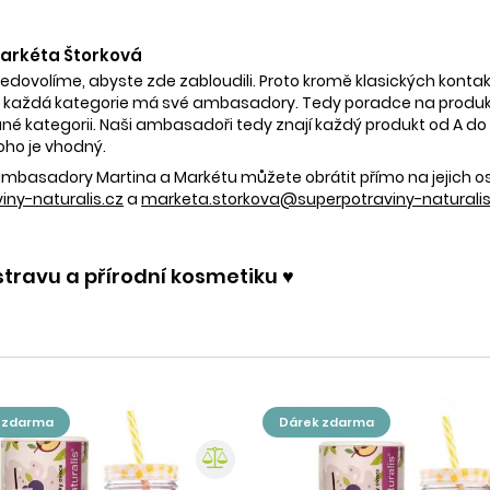
 Markéta Štorková
nedovolíme, abyste zde zabloudili. Proto kromě klasických kontak
 každá kategorie má své ambasadory. Tedy poradce na produkty
é kategorii. Naši ambasadoři tedy znají každý produkt od A do Z.
oho je vhodný.
e ambasadory Martina a Markétu můžete obrátit přímo na jejich 
ny-naturalis.cz
a
marketa.storkova@superpotraviny-naturalis
stravu a přírodní kosmetiku ♥️
k zdarma
dárek zdarma