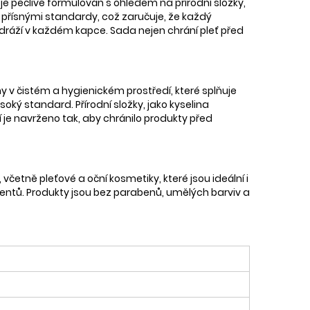
je pečlivě formulován s ohledem na přírodní složky,
 s přísnými standardy, což zaručuje, že každý
 odráží v každém kapce. Sada nejen chrání pleť před
ny v čistém a hygienickém prostředí, které splňuje
soký standard. Přírodní složky, jako kyselina
í je navrženo tak, aby chránilo produkty před
 včetně pleťové a oční kosmetiky, které jsou ideální i
entů. Produkty jsou bez parabenů, umělých barviv a