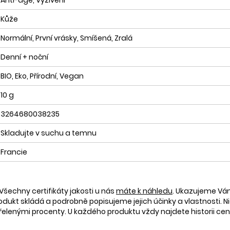
Kůže
Normální, První vrásky, Smíšená, Zralá
Denní + noční
BIO, Eko, Přírodní, Vegan
10 g
3264680038235
Skladujte v suchu a temnu
Francie
Všechny certifikáty jakosti u nás
máte k náhledu
. Ukazujeme V
rodukt skládá a podrobně popisujeme jejich účinky a vlastnosti. Ni
nými procenty. U každého produktu vždy najdete historii ceny 