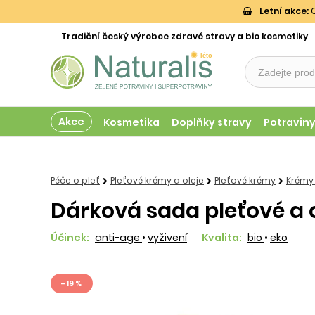
Letní akce:
O
Tradiční český výrobce zdravé stravy a bio kosmetiky
Akce
Kosmetika
Doplňky stravy
Potravin
Péče o pleť
Pleťové krémy a oleje
Pleťové krémy
Krémy
Dárková sada pleťové a
Účinek:
anti-age
•
vyživení
Kvalita:
bio
•
eko
- 19 %