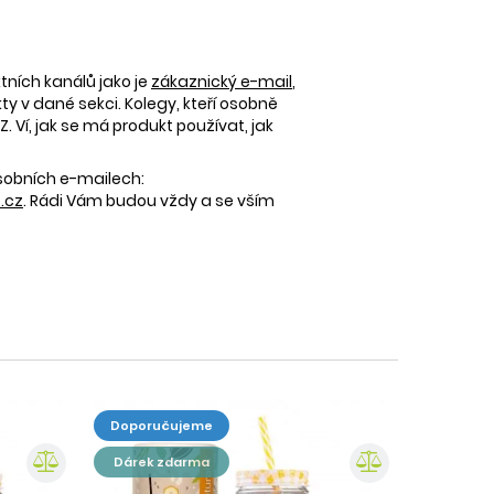
tních kanálů jako je
zákaznický e-mail
,
 v dané sekci. Kolegy, kteří osobně
 Ví, jak se má produkt používat, jak
osobních e-mailech:
.cz
. Rádi Vám budou vždy a se vším
doporučujeme
dárek zdarma