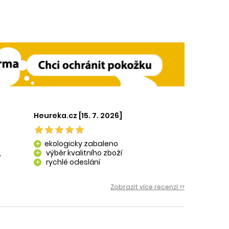
Heureka.cz [15. 7. 2026]
ekologicky zabaleno
add
,
výběr kvalitního zboží
add
rychlé odeslání
add
 i
Zobrazit více recenzí >>