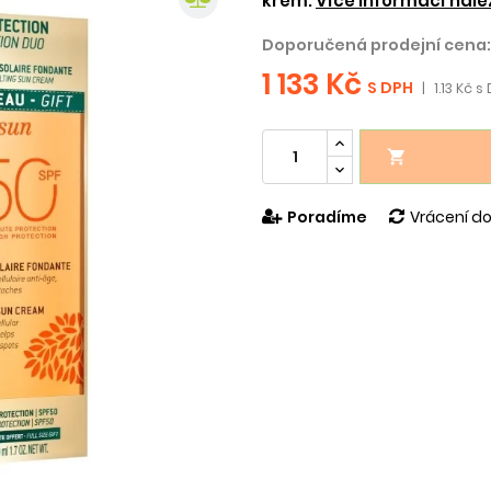
krém.
Více informací nale
Doporučená prodejní cena:
1 133 Kč
S DPH
|
1.13 Kč s

Poradíme
Vrácení do