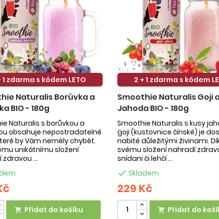
+ 1 zdarma s kódem LETO
2 + 1 zdarma s kódem L
ie Naturalis Borůvka a
Smoothie Naturalis Goji 
ka BIO - 180g
Jahoda BIO - 180g
e Naturalis s borůvkou a
Smoothie Naturalis s kusy ja
kou obsahuje nepostradatelné
goji (kustovnice čínské) je do
 které by Vám neměly chybět.
nabité důležitými živinami. Dí
ému unikátnímu složení
svému složení nahradí zdrav
 zdravou ...
snídani či lehčí ...
adem

Skladem
Kč
229 Kč
Přidat do košíku
Přidat do koší

