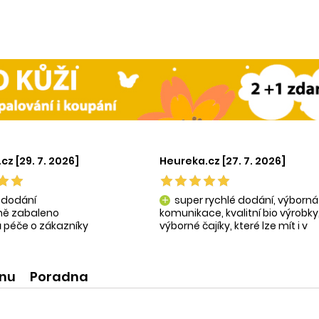
cz [29. 7. 2026]
Heureka.cz [27. 7. 2026]
 dodání
super rychlé dodání, výborná
add
tně zabaleno
komunikace, kvalitní bio výrobky
 péče o zákazníky
výborné čajíky, které lze mít i v
ní produkty
krásné praktické dóze-lze použít
na super praktické dárečky:-)
ínu
Poradna