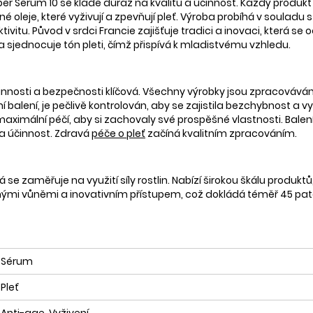
er Serum 10 se klade důraz na kvalitu a účinnost. Každý produkt 
né oleje, které vyživují a zpevňují pleť. Výroba probíhá v souladu
vitu. Původ v srdci Francie zajišťuje tradici a inovaci, která se
a sjednocuje tón pleti, čímž přispívá k mladistvému vzhledu.
účinnosti a bezpečnosti klíčová. Všechny výrobky jsou zpracovává
í balení, je pečlivě kontrolován, aby se zajistila bezchybnost a vy
maximální péčí, aby si zachovaly své prospěšné vlastnosti. Balen
t a účinnost. Zdravá
péče o pleť
začíná kvalitním zpracováním.
se zaměřuje na využití síly rostlin. Nabízí širokou škálu produktů,
ernými vůněmi a inovativním přístupem, což dokládá téměř 45 pat
Sérum
Pleť
Anti-age, Vyživení