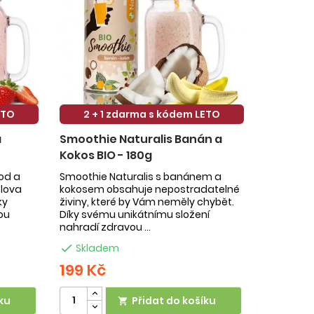
ETO
2 + 1 zdarma s kódem LETO
a
Smoothie Naturalis Banán a
Kokos BIO - 180g
hod a
Smoothie Naturalis s banánem a
slova
kokosem obsahuje nepostradatelné
ky
živiny, které by Vám neměly chybět.
ou
Díky svému unikátnímu složení
nahradí zdravou ...

Skladem
199 Kč
ku
Přidat do košíku
