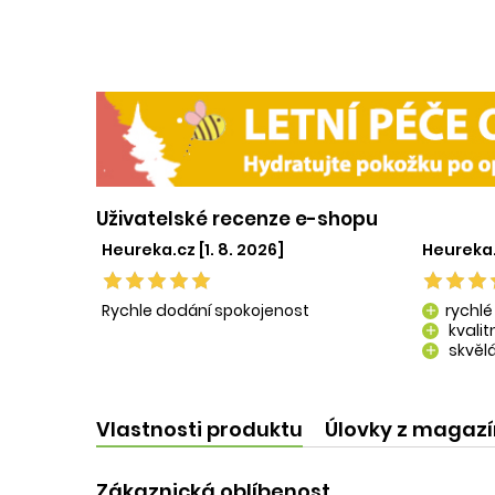
Uživatelské recenze e-shopu
Heureka.cz [1. 8. 2026]
Heureka.
Rychle dodání spokojenost
rychlé
add
kvali
add
skvělá
add
kvalit
add
Vlastnosti produktu
Úlovky z magaz
Zákaznická oblíbenost