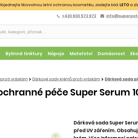
bjednejte libovolnou letní ochranou kosmetiku, zadejte kód:
LETO
a zí
+420 603 572 972
info@superpotr
y
Bylinné tinktury
Nápoje
Mateřství
Domácnost
Ek
 proti vráskám
Dárkové sady krémů proti vráskám
Dárková sada pl
 ochranné péče Super Serum 1
Dárková sada Super Serum 1
před UV zářením. Obsahuje