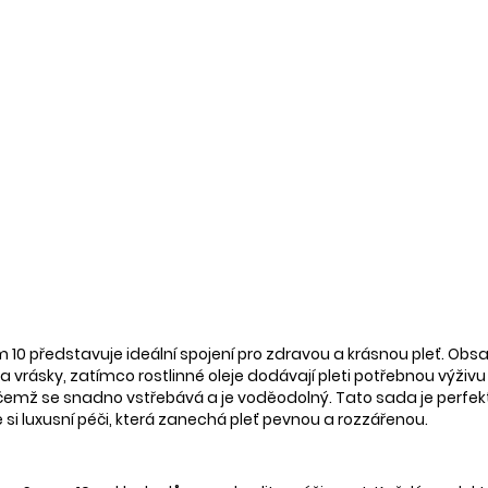
0 představuje ideální spojení pro zdravou a krásnou pleť. Obsa
a vrásky, zatímco rostlinné oleje dodávají pleti potřebnou výživ
emž se snadno vstřebává a je voděodolný. Tato sada je perfektn
 si luxusní péči, která zanechá pleť pevnou a rozzářenou.