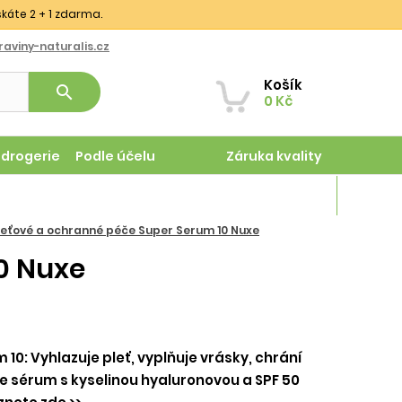
skáte 2 + 1 zdarma.
aviny-naturalis.cz
Košík
search
0 Kč
odrogerie
Podle účelu
Záruka kvality
Magazín
eťové a ochranné péče Super Serum 10 Nuxe
0 Nuxe
0: Vyhlazuje pleť, vyplňuje vrásky, chrání
 sérum s kyselinou hyaluronovou a SPF 50