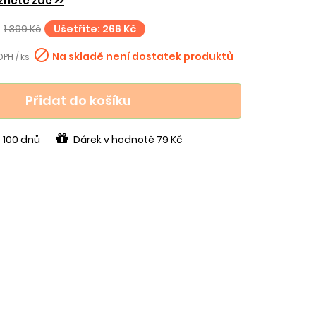
znete zde >>
1 399 Kč
Ušetříte: 266 Kč

Na skladě není dostatek produktů
 DPH / ks
Přidat do košíku
 100 dnů
Dárek v hodnotě 79 Kč