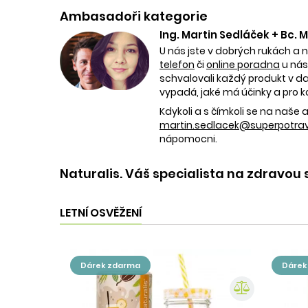
Ambasadoři kategorie
Ing. Martin Sedláček + Bc.
U nás jste v dobrých rukách a 
telefon
či
online poradna
u nás
schvalovali každý produkt v dan
vypadá, jaké má účinky a pro k
Kdykoli a s čímkoli se na naš
martin.sedlacek@superpotravi
nápomocni.
Naturalis. Váš specialista na zdravou 
LETNÍ OSVĚŽENÍ
dárek zdarma
dáre