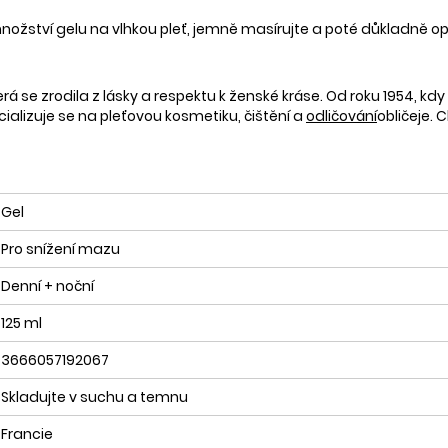
nožství gelu na vlhkou pleť, jemně masírujte a poté důkladně o
á se zrodila z lásky a respektu k ženské kráse. Od roku 1954, kdy 
ecializuje se na pleťovou kosmetiku, čištění a
odličování
obličeje. 
Gel
Pro snížení mazu
Denní + noční
125 ml
3666057192067
Skladujte v suchu a temnu
Francie