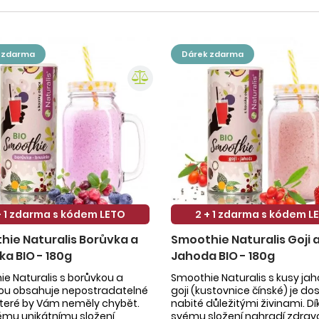
k zdarma
dárek zdarma
+ 1 zdarma s kódem LETO
2 + 1 zdarma s kódem L
ie Naturalis Borůvka a
Smoothie Naturalis Goji 
ka BIO - 180g
Jahoda BIO - 180g
e Naturalis s borůvkou a
Smoothie Naturalis s kusy ja
kou obsahuje nepostradatelné
goji (kustovnice čínské) je do
 které by Vám neměly chybět.
nabité důležitými živinami. Dí
ému unikátnímu složení
svému složení nahradí zdrav