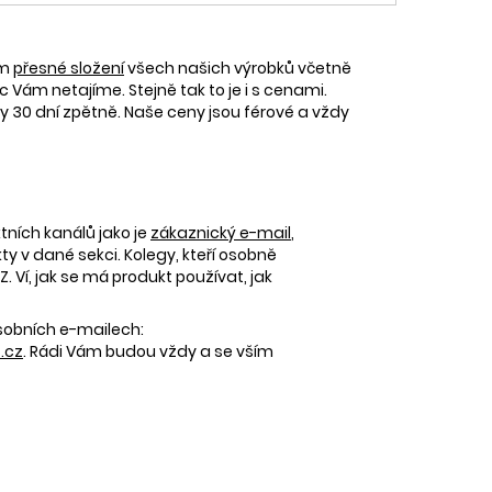
ám
přesné složení
všech našich výrobků včetně
c Vám netajíme. Stejně tak to je i s cenami.
30 dní zpětně. Naše ceny jsou férové a vždy
tních kanálů jako je
zákaznický e-mail
,
 v dané sekci. Kolegy, kteří osobně
 Ví, jak se má produkt používat, jak
osobních e-mailech:
.cz
. Rádi Vám budou vždy a se vším