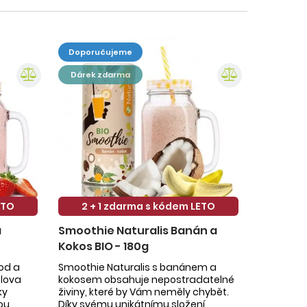
doporučujeme
dárek zdarma
ETO
2 + 1 zdarma s kódem LETO
a
Smoothie Naturalis Banán a
Kokos BIO - 180g
hod a
Smoothie Naturalis s banánem a
slova
kokosem obsahuje nepostradatelné
ky
živiny, které by Vám neměly chybět.
ou
Díky svému unikátnímu složení