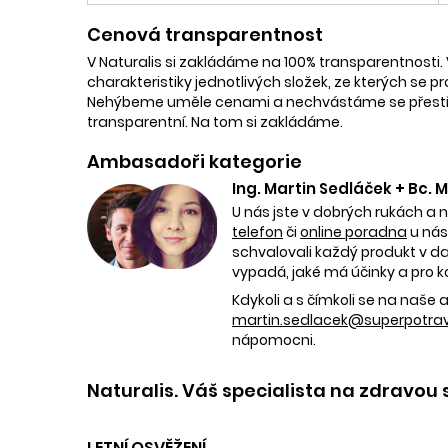
Cenová transparentnost
V Naturalis si zakládáme na 100% transparentnosti. 
charakteristiky jednotlivých složek, ze kterých se p
Nehýbeme uměle cenami a nechvástáme se přestřele
transparentní. Na tom si zakládáme.
Ambasadoři kategorie
Ing. Martin Sedláček + Bc.
U nás jste v dobrých rukách a 
telefon
či
online poradna
u nás
schvalovali každý produkt v dan
vypadá, jaké má účinky a pro k
Kdykoli a s čímkoli se na naš
martin.sedlacek@superpotravi
nápomocni.
Naturalis. Váš specialista na zdravou 
LETNÍ OSVĚŽENÍ