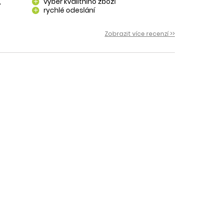
,
výběr kvalitního zboží
add
rychlé odeslání
add
 i
Zobrazit více recenzí >>