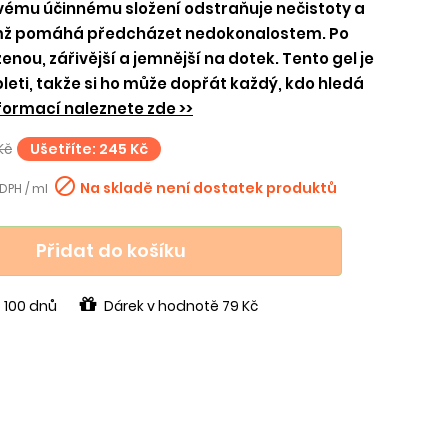
 svému účinnému složení odstraňuje nečistoty a
ímž pomáhá předcházet nedokonalostem. Po
enou, zářivější a jemnější na dotek. Tento gel je
leti, takže si ho může dopřát každý, kdo hledá
formací naleznete zde >>
Kč
Ušetříte: 245 Kč

Na skladě není dostatek produktů
 DPH / ml
Přidat do košíku
 100 dnů
Dárek v hodnotě 79 Kč