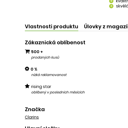
kvali
add
skvělá
add
kvalit
add
Vlastnosti produktu
Úlovky z magaz
Zákaznická oblíbenost
500 +
prodaných kusů
0 %
nízká reklamovanost
rising star
oblíbený v posledních měsících
Značka
Clarins