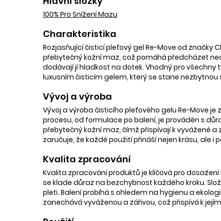
Hlavní složky
100% Pro Snížení Mazu
Charakteristika
Rozjasňující čisticí pleťový gel Re-Move od značky
přebytečný kožní maz, což pomáhá předcházet nedok
dodávají jí hladkost na dotek. Vhodný pro všechny typy
luxusním čisticím gelem, který se stane nezbytnou 
Vývoj a výroba
Vývoj a výroba čisticího pleťového gelu Re-Move je z
procesu, od formulace po balení, je prováděn s důra
přebytečný kožní maz, čímž přispívají k vyvážené a 
zaručuje, že každé použití přináší nejen krásu, ale i
Kvalita zpracování
Kvalita zpracování produktů je klíčová pro dosažení
se klade důraz na bezchybnost každého kroku. Složen
pleti. Balení probíhá s ohledem na hygienu a ekologi
zanechává vyváženou a zářivou, což přispívá k jej