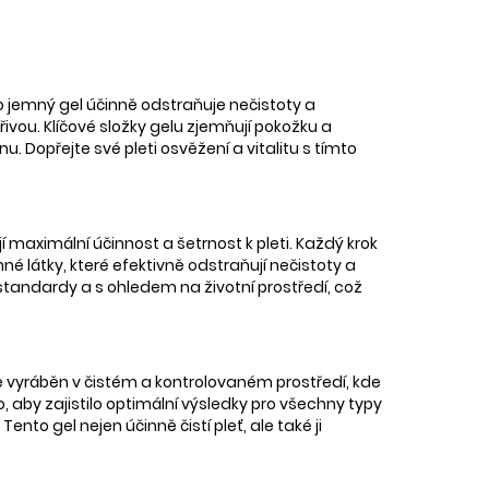
o jemný gel účinně odstraňuje nečistoty a
ou. Klíčové složky gelu zjemňují pokožku a
nu. Dopřejte své pleti osvěžení a vitalitu s tímto
í maximální účinnost a šetrnost k pleti. Každý krok
é látky, které efektivně odstraňují nečistoty a
 standardy a s ohledem na životní prostředí, což
je vyráběn v čistém a kontrolovaném prostředí, kde
 aby zajistilo optimální výsledky pro všechny typy
nto gel nejen účinně čistí pleť, ale také ji