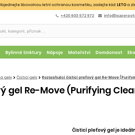
bjednejte libovolnou letní ochranou kosmetiku, zadejte kód:
LETO
a zí
+420 603 572 972
info@superpotr
y
Bylinné tinktury
Nápoje
Mateřství
Domácnost
Ek
 a gely
Čisticí gely
Rozjasňující čisticí pleťový gel Re-Move (Purifyi
ový gel Re-Move (Purifying Clea
Čisticí pleťový gel je id