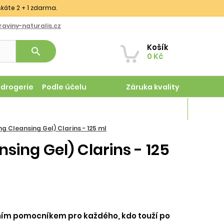
skáte 2 + 1 zdarma.
aviny-naturalis.cz
Košík
search
0 Kč
odrogerie
Podle účelu
Záruka kvality
Magazín
ng Cleansing Gel) Clarins - 125 ml
nsing Gel) Clarins - 125
eálním pomocníkem pro každého, kdo touží po