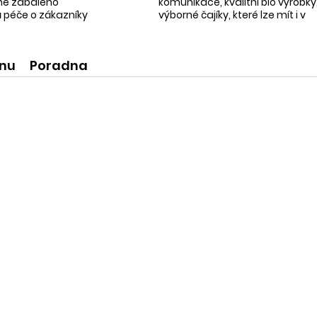
tně zabaleno
komunikace, kvalitní bio výrobky
 péče o zákazníky
výborné čajíky, které lze mít i v
ní produkty
krásné praktické dóze-lze použít
na super praktické dárečky:-)
ínu
Poradna