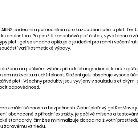
 CLARINS je ideálním pomocníkem pro každodenní péči o pleť. Tent
onalostem. Po použití zanechává pleť čistou, vyváženou a zářiv
 pleti, gel se snadno aplikuje a je ideální pro ranní i večerní ruti
součástí vaší kosmetické výbavy.
aložena na pečlivém výběru přírodních ingrediencí, které zajišťuj
zem na kvalitu a udržitelnost. Složení gelu obsahuje vysoce účinn
zářivé pleti. Všechny produkty jsou vyvíjeny v souladu s etickými
 pocit odpovědnosti.
 maximální účinnosti a bezpečnosti. Čisticí pleťový gel Re-Move 
í, obohacené o přírodní extrakty, je pečlivě míseno a testováno,
cké standardy, čímž se minimalizuje dopad na životní prostředí. Te
ímu zdravému vzhledu.