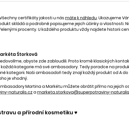
Všechny certifikáty jakosti u nás
máte k náhledu
. Ukazujeme V
rodukt skládá a podrobně popisujeme jejich účinky a vlastnosti. Ni
nými procenty. U každého produktu vždy najdete historii ceny 
 Markéta Štorková
nedovolíme, abyste zde zabloudili. Proto kromě klasických kontak
 každá kategorie má své ambasadory. Tedy poradce na produkty
é kategorii. Naši ambasadoři tedy znají každý produkt od A do Z.
oho je vhodný.
e ambasadory Martina a Markétu můžete obrátit přímo na jejich 
ny-naturalis.cz
a
marketa.storkova@superpotraviny-naturalis
stravu a přírodní kosmetiku ♥️