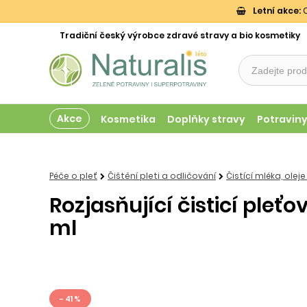
Letní akce:
O
Tradiční český výrobce zdravé stravy a bio kosmetiky
Akce
Kosmetika
Doplňky stravy
Potravin
Péče o pleť
Čištění pleti a odličování
Čistící mléka, oleje
Rozjasňující čisticí pleť
ml
- 41 %