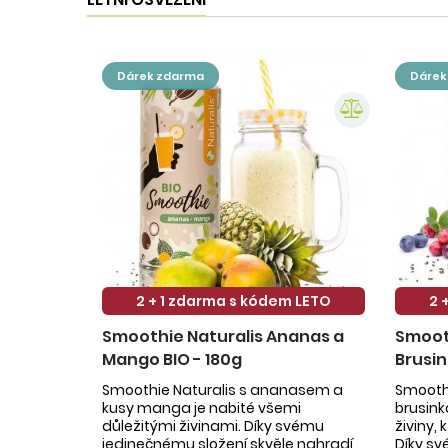
dárek zdarma
dáre
2 + 1 zdarma s kódem LETO
2 
Smoothie Naturalis Ananas a
Smooth
Mango BIO - 180g
Brusin
Smoothie Naturalis s ananasem a
Smoothi
kusy manga je nabité všemi
brusin
důležitými živinami. Díky svému
živiny,
jedinečnému složení skvěle nahradí
Díky sv