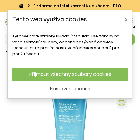
2 + 1 zdarma na letní kosmetiku s kódem: LETO
0
Tento web využívá cookies
x


Košík
Účet
Menu
Tyto webové stránky ukládají v souladu se zákony na
search
vaše zařízení soubory, obecně nazývané cookies.
Odsouhlaste prosím nastavení cookies souborů pro
Čisticí gely
použití webu.
Osvěžující gel pro odstranění make-
upu (Refreshing Make-Up Removing
Jelly) Uriage - 150 ml
Přijmout všechny soubory cookies
Nastavení cookies
- 57 %