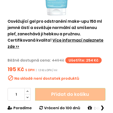
Osvěžující gel pro odstranění make-upu 150 ml
jemně čistí a osvěžuje normální až smíšenou
pleť, zanechává ji hebkou a pružnou.
Certifikovaná kvalita!
Více informací naleznete
zde >>
Běžně dostupná cena:
449 Kč
Ušetříte: 254 Kč
195 Kč
S DPH
|
1.3 Kč s DPH / ml

Na skladě není dostatek produktů
Přidat do košíku
❯
Poradíme
Vrácení do 100 dnů
Dárek v h