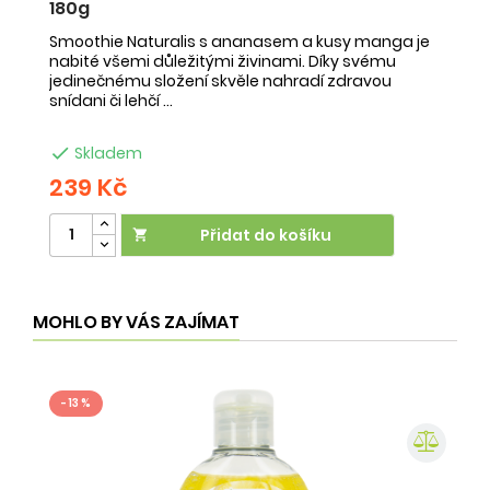
180g
-
Smoothie Naturalis s ananasem a kusy manga je
Sm
nabité všemi důležitými živinami. Díky svému
ob
jedinečnému složení skvěle nahradí zdravou
ne
snídani či lehčí ...
na

Skladem
239 Kč
2
Přidat do košíku

MOHLO BY VÁS ZAJÍMAT
- 13 %