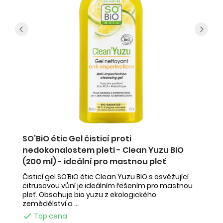
SO’BiO étic Gel čisticí proti
S
nedokonalostem pleti - Clean Yuzu BIO
B
(200 ml) - ideální pro mastnou pleť
SO
id
Čisticí gel SO’BiO étic Clean Yuzu BIO s osvěžující
je
citrusovou vůní je ideálním řešením pro mastnou
...
pleť. Obsahuje bio yuzu z ekologického
zemědělství a ...

Top cena