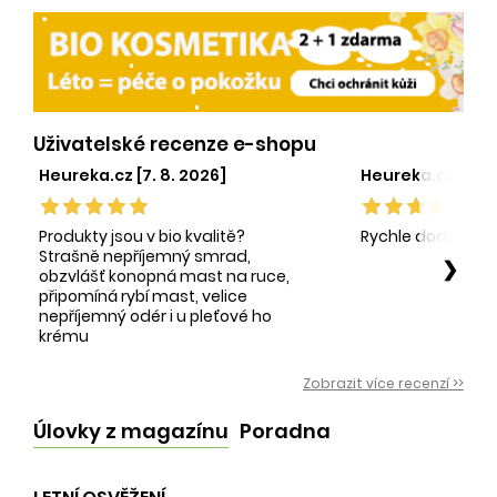
Uživatelské recenze e-shopu
Heureka.cz [7. 8. 2026]
Heureka.cz [1. 8.
Produkty jsou v bio kvalitě?
Rychle dodání sp
Strašně nepříjemný smrad,
❯
obzvlášť konopná mast na ruce,
připomíná rybí mast, velice
nepříjemný odér i u pleťové ho
krému
Zobrazit více recenzí >>
Úlovky z magazínu
Poradna