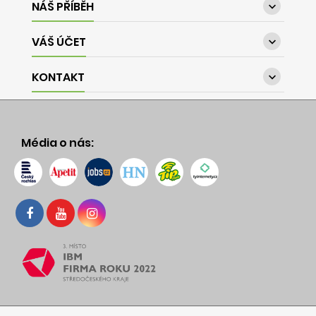
NÁŠ PŘÍBĚH

VÁŠ ÚČET

KONTAKT

Média o nás: