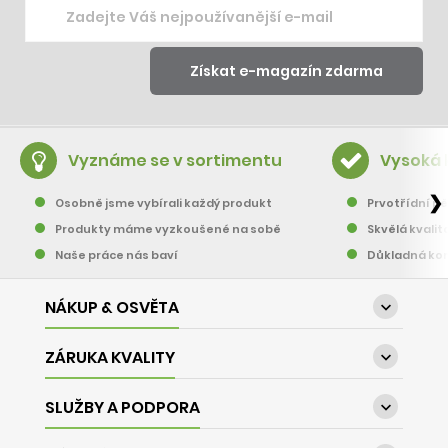
Vyznáme se v sortimentu
Vysoká 
❯
Osobně jsme vybírali každý produkt
Prvotřídní pě
Produkty máme vyzkoušené na sobě
Skvělá kvalit
Naše práce nás baví
Důkladná kon
NÁKUP & OSVĚTA

ZÁRUKA KVALITY

SLUŽBY A PODPORA
