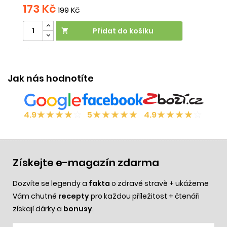
173 Kč
1
199 Kč
Přidat do košíku

Účinek:
šetrný k pokožce
Jak nás hodnotíte
★
★
★
★
☆
★
★
★
★
★
★
★
★
★
☆
4.9
5
4.9
Získejte e-magazín zdarma
Dozvíte se legendy a
fakta
o zdravé stravě + ukážeme
Vám chutné
recepty
pro každou příležitost + čtenáři
získají dárky a
bonusy
.