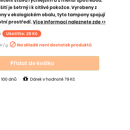
líčení stává rychlejším a s menší spotřebou.
tí je šetrný i k citlivé pokožce. Vyrobeny z
ny v ekologickém obalu, tyto tampony spojují
tní prostředí.
Více informací naleznete zde >>
č
Ušetříte: 25 Kč

Na skladě není dostatek produktů
H / g
Přidat do košíku
 100 dnů
Dárek v hodnotě 79 Kč