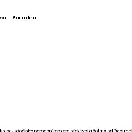
ní produkty
krásné praktické dóze-lze použít
na super praktické dárečky:-)
ínu
Poradna
 jsou ideálním pomocníkem pro efektivní a šetrné odlíčení make