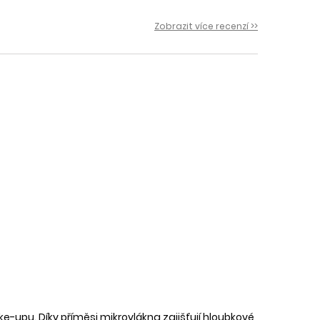
 i
Zobrazit více recenzí >>
-upu. Díky příměsi mikrovlákna zajišťují hloubkové