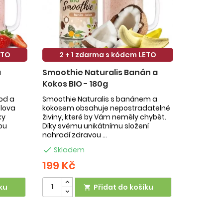
ETO
2 + 1 zdarma s kódem LETO
a
Smoothie Naturalis Banán a
Kokos BIO - 180g
hod a
Smoothie Naturalis s banánem a
slova
kokosem obsahuje nepostradatelné
ky
živiny, které by Vám neměly chybět.
ou
Díky svému unikátnímu složení
nahradí zdravou ...

Skladem
199 Kč
ku
Přidat do košíku
