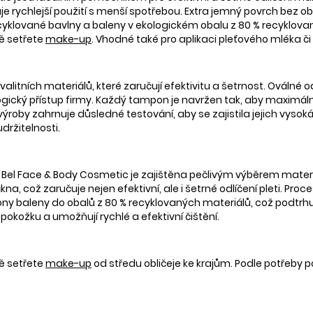
 rychlejší použití s menší spotřebou. Extra jemný povrch bez obšit
yklované bavlny a baleny v ekologickém obalu z 80 % recyklovan
ě setřete
make-up
. Vhodné také pro aplikaci pleťového mléka či 
alitních materiálů, které zaručují efektivitu a šetrnost. Oválné
ický přístup firmy. Každý tampon je navržen tak, aby maximálně 
 výroby zahrnuje důsledné testování, aby se zajistila jejich vysok
držitelnosti.
 Bel Face & Body Cosmetic je zajištěna pečlivým výběrem mate
, což zaručuje nejen efektivní, ale i šetrné odlíčení pleti. Proc
 baleny do obalů z 80 % recyklovaných materiálů, což podtrhuje 
okožku a umožňují rychlé a efektivní čištění.
ě setřete
make-up
od středu obličeje ke krajům. Podle potřeby p