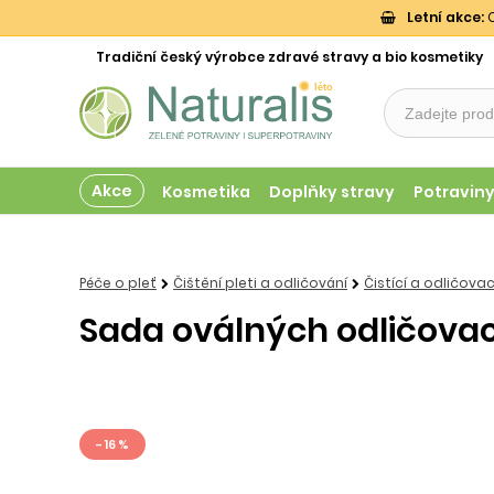
Letní akce:
O
Tradiční český výrobce zdravé stravy a bio kosmetiky
Akce
Kosmetika
Doplňky stravy
Potravin
Péče o pleť
Čištění pleti a odličování
Čistící a odličov
Sada oválných odličovac
- 16 %