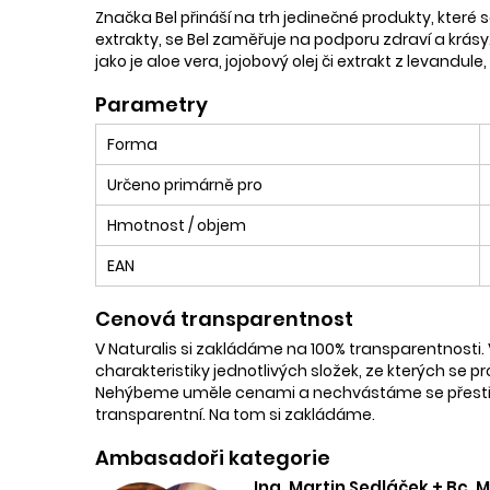
Značka Bel přináší na trh jedinečné produkty, které se 
extrakty, se Bel zaměřuje na podporu zdraví a krásy.
jako je aloe vera, jojobový olej či extrakt z levandule,
Parametry
Forma
Určeno primárně pro
Hmotnost / objem
EAN
Cenová transparentnost
V Naturalis si zakládáme na 100% transparentnosti. 
charakteristiky jednotlivých složek, ze kterých se p
Nehýbeme uměle cenami a nechvástáme se přestřele
transparentní. Na tom si zakládáme.
Ambasadoři kategorie
Ing. Martin Sedláček + Bc.