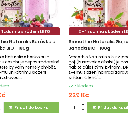
+ 1 zdarma s kódem LETO
2 + 1 zdarma s kódem L
ie Naturalis Borůvka a
Smoothie Naturalis Goji 
ka BIO - 180g
Jahoda BIO - 180g
e Naturalis s borůvkou a
Smoothie Naturalis s kusy ja
kou obsahuje nepostradatelné
goji (kustovnice čínské) je do
 které by Vám neměly chybět.
nabité důležitými živinami. Dí
ému unikátnímu složení
svému složení nahradí zdrav
 zdravou ...
snídani či lehčí ...
adem

Skladem
Kč
229 Kč
Přidat do košíku
Přidat do koší

