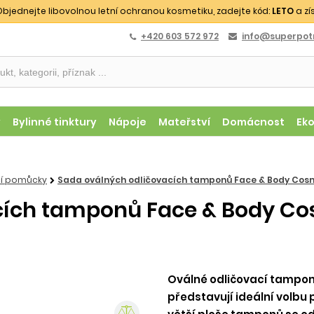
bjednejte libovolnou letní ochranou kosmetiku, zadejte kód:
LETO
a zí
+420 603 572 972
info@superpotr
y
Bylinné tinktury
Nápoje
Mateřství
Domácnost
Ek
ací pomůcky
Sada oválných odličovacích tamponů Face & Body Cosmet
ích tamponů Face & Body Cosm
Oválné odličovací tampon
představují ideální volbu 