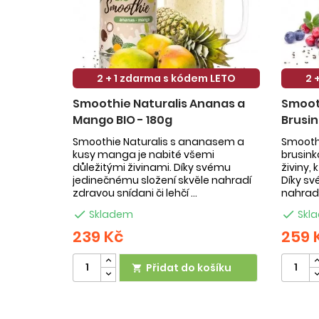
2 + 1 zdarma s kódem LETO
2 
Smoothie Naturalis Ananas a
Smooth
Mango BIO - 180g
Brusin
Smoothie Naturalis s ananasem a
Smoothi
kusy manga je nabité všemi
brusin
důležitými živinami. Díky svému
živiny,
jedinečnému složení skvěle nahradí
Díky sv
zdravou snídani či lehčí ...
nahradí

Skladem

Skl
239 Kč
259 
Přidat do košíku
