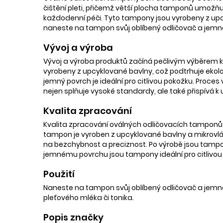
čištění pleti, přičemž větší plocha tamponů umožňuje
každodenní péči. Tyto tampony jsou vyrobeny z upc
naneste na tampon svůj oblíbený odličovač a jemn
Vývoj a výroba
Vývoj a výroba produktů začíná pečlivým výběrem kv
vyrobeny z upcyklované bavlny, což podtrhuje ekolog
jemný povrch je ideální pro citlivou pokožku. Proces
nejen splňuje vysoké standardy, ale také přispívá k u
Kvalita zpracování
Kvalita zpracování oválných odličovacích tamponů
tampon je vyroben z upcyklované bavlny a mikrovlákna
na bezchybnost a preciznost. Po výrobě jsou tampony
jemnému povrchu jsou tampony ideální pro citlivou p
Použití
Naneste na tampon svůj oblíbený odličovač a jemn
pleťového mléka či tonika.
Popis značky