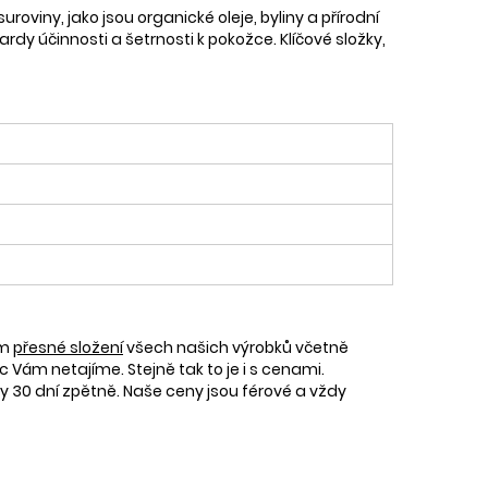
suroviny, jako jsou organické oleje, byliny a přírodní
rdy účinnosti a šetrnosti k pokožce. Klíčové složky,
ám
přesné složení
všech našich výrobků včetně
c Vám netajíme. Stejně tak to je i s cenami.
30 dní zpětně. Naše ceny jsou férové a vždy