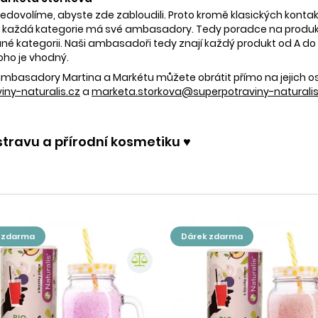
nedovolíme, abyste zde zabloudili. Proto kromě klasických kontak
 každá kategorie má své ambasadory. Tedy poradce na produkty
é kategorii. Naši ambasadoři tedy znají každý produkt od A do Z.
oho je vhodný.
e ambasadory Martina a Markétu můžete obrátit přímo na jejich 
ny-naturalis.cz
a
marketa.storkova@superpotraviny-naturalis
stravu a přírodní kosmetiku ♥️
k zdarma
dárek zdarma