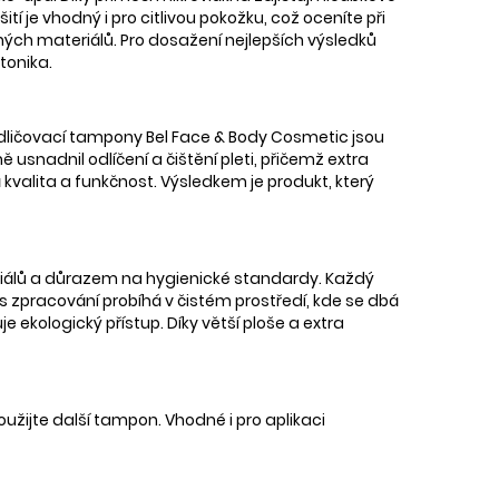
í je vhodný i pro citlivou pokožku, což oceníte při
ých materiálů. Pro dosažení nejlepších výsledků
tonika.
 odličovací tampony Bel Face & Body Cosmetic jsou
usnadnil odlíčení a čištění pleti, přičemž extra
á kvalita a funkčnost. Výsledkem je produkt, který
riálů a důrazem na hygienické standardy. Každý
es zpracování probíhá v čistém prostředí, kde se dbá
ekologický přístup. Díky větší ploše a extra
oužijte další tampon. Vhodné i pro aplikaci