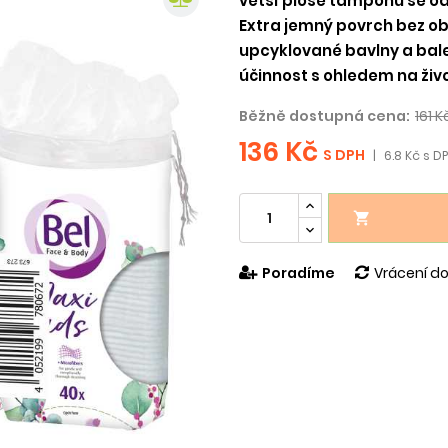
větší ploše tamponů se od
Extra jemný povrch bez obši
upcyklované bavlny a bale
účinnost s ohledem na živo
Běžně dostupná cena:
161 K
136 Kč
S DPH
|
6.8 Kč s DP

Poradíme
Vrácení do