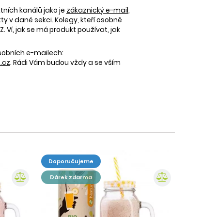
tních kanálů jako je
zákaznický e-mail
,
 v dané sekci. Kolegy, kteří osobně
 Ví, jak se má produkt používat, jak
osobních e-mailech:
.cz
. Rádi Vám budou vždy a se vším
doporučujeme
dárek zdarma