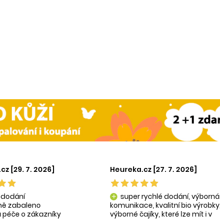
cz [29. 7. 2026]
Heureka.cz [27. 7. 2026]
 dodání
super rychlé dodání, výborná
add
tně zabaleno
komunikace, kvalitní bio výrobky
 péče o zákazníky
výborné čajíky, které lze mít i v