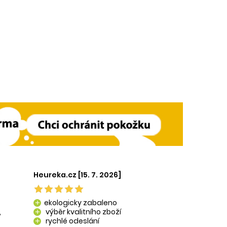
Heureka.cz [15. 7. 2026]
ekologicky zabaleno
add
,
výběr kvalitního zboží
add
rychlé odeslání
add