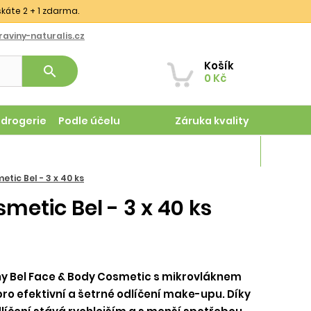
skáte 2 + 1 zdarma.
aviny-naturalis.cz
Košík
search
0 Kč
odrogerie
Podle účelu
Záruka kvality
Magazín
ic Bel - 3 x 40 ks
etic Bel - 3 x 40 ks
y Bel Face & Body Cosmetic s mikrovláknem
pro efektivní a šetrné odlíčení make-upu. Díky