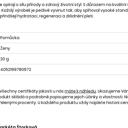
opírají o sílu přírody a zdravý životní styl. S důrazem na kvalitní 
 Každý výrobek je pečlivě vyvinut tak, aby splňoval vysoké standa
 přinášejí hydrataci, regeneraci a zklidnění pleti.
Pomůcka
Ženy
20 g
4052199780672
Všechny certifikáty jakosti u nás
máte k náhledu
. Ukazujeme V
rodukt skládá a podrobně popisujeme jejich účinky a vlastnosti. Ni
nými procenty. U každého produktu vždy najdete historii ceny 
 Markéta Štorková