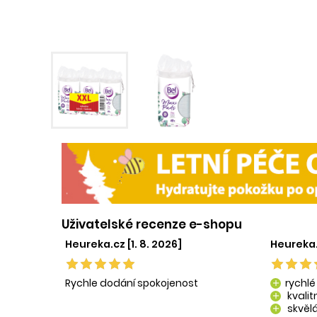
Uživatelské recenze e-shopu
Heureka.cz [1. 8. 2026]
Heureka.
Rychle dodání spokojenost
rychlé
add
kvali
add
skvělá
add