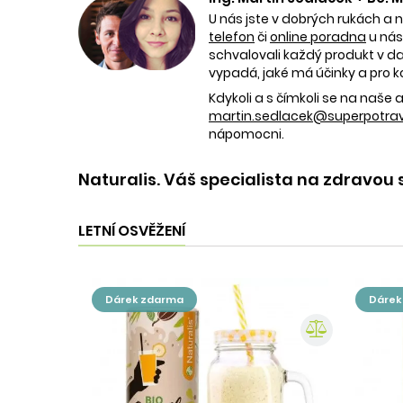
U nás jste v dobrých rukách a 
telefon
či
online poradna
u nás
schvalovali každý produkt v dan
vypadá, jaké má účinky a pro k
Kdykoli a s čímkoli se na naš
martin.sedlacek@superpotravi
nápomocni.
Naturalis. Váš specialista na zdravou 
LETNÍ OSVĚŽENÍ
dárek zdarma
dáre