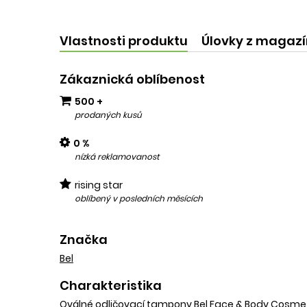
kvalit
add
Vlastnosti produktu
Úlovky z magaz
Zákaznická oblíbenost
500 +
prodaných kusů
0 %
nízká reklamovanost
rising star
oblíbený v posledních měsících
Značka
Bel
Charakteristika
Oválné odličovací tampony Bel Face & Body Cosmetic