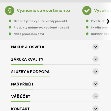
Vyznáme se v sortimentu
Vysoká 
❯
Osobně jsme vybírali každý produkt
Prvotřídní pě
Produkty máme vyzkoušené na sobě
Skvělá kvalit
Naše práce nás baví
Důkladná kon
NÁKUP & OSVĚTA

ZÁRUKA KVALITY

SLUŽBY A PODPORA

NÁŠ PŘÍBĚH

VÁŠ ÚČET

KONTAKT
