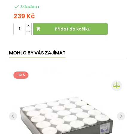

Skladem
239 Kč
2
Přidat do košíku

MOHLO BY VÁS ZAJÍMAT
- 10 %
-