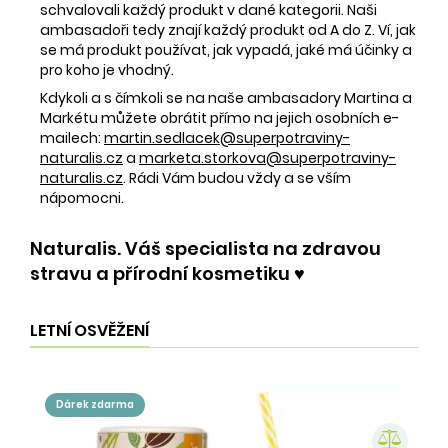
schvalovali každý produkt v dané kategorii. Naši
ambasadoři tedy znají každý produkt od A do Z. Ví, jak
se má produkt používat, jak vypadá, jaké má účinky a
pro koho je vhodný.
Kdykoli a s čímkoli se na naše ambasadory Martina a
Markétu můžete obrátit přímo na jejich osobních e-
mailech:
martin.sedlacek@superpotraviny-
naturalis.cz
a
marketa.storkova@superpotraviny-
naturalis.cz
. Rádi Vám budou vždy a se vším
nápomocni.
Naturalis. Váš specialista na zdravou
stravu a přírodní kosmetiku ♥️
LETNÍ OSVĚŽENÍ
dárek zdarma