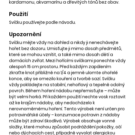
kardamonu, akvamarínu a dřevitých tónů bez obav.
Použití
Svíčku používejte podle návodu.
Upozornění
Svíčku mějte vždy na dohled a nikdy ji nenechávejte
hořet bez dozoru. Umisťujte ji mimo dosah předmětů,
které se mohou vznítit, a také mimo dosah dětí a
domácích zvířat. Mezi hořícími svíčkami ponechte vždy
alespoň 15 cm prostoru. Před každým zapálením
zkraťte knot přibližně na 1/4 a jemně ulomte ohořelé
konce, aby se omezilo kouření a tvorbě sazí. Svíčku
vždy pokládejte na stabilní, nehořlavý a tepelně odolný
povrch. Během hoření nádobu nepřemisťujte – může
být velmi horká. Při každém použití nechte vosk roztavit
až ke krajům nádoby, aby nedocházelo k
nerovnoměrnému hoření. Tento výrobek není určen pro
potravinářské účely – konzumace potravin z nádoby
může být zdraví škodlivá. Výrobek obsahuje vonné
složky, které mohou způsobit podráždění pokožky, očí
nebo dýchacích cest, případně vyvolat alergickou