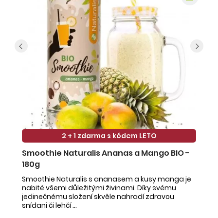
2 + 1 zdarma s kódem LETO
Smoothie Naturalis Ananas a Mango BIO -
S
180g
-
Smoothie Naturalis s ananasem a kusy manga je
Sm
nabité všemi důležitými živinami. Díky svému
ob
jedinečnému složení skvěle nahradí zdravou
ne
snídani či lehčí ...
na