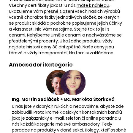
Všechny certifikáty jakosti u nás
máte k náhledu
.
Ukazujeme Vám
přesné složení
všech našich výrobků
včetně charakteristiky jednotlivých složek, ze kterých
se produkt skládá a podrobně popisujeme jejich účinky
a vlastnosti. Nic Vám netajíme. Stejně tak to je i s
cenami. Nehýbeme uměle cenami a nechvástáme se
přestřelenými procenty. U každého produktu vždy
najdete historii ceny 30 dní zpětně. Naše ceny jsou
férové a vždy transparentní. Na tom si zakládáme.
Ambasadoři kategorie
Ing. Martin Sedláček + Bc. Markéta Štorková
U nás jste v dobrých rukách a nedovolíme, abyste zde
zabloudili. Proto kromě klasických kontaktních kanálů
jako je
zákaznický e-mail
,
telefon
či
online poradna
u
nás každá kategorie má své ambasadory. Tedy
poradce na produkty v dané sekci. Kolegy, kteří osobně