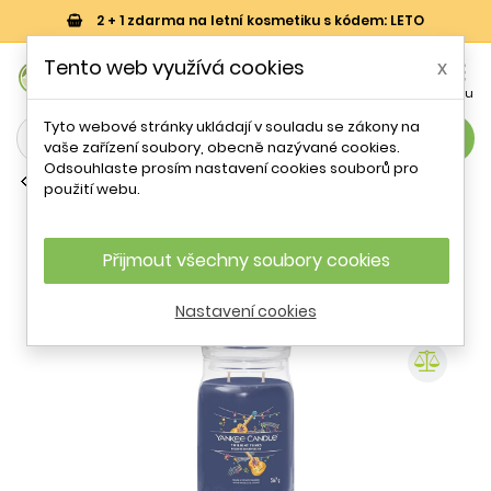
2 + 1 zdarma na letní kosmetiku s kódem: LETO
0
Tento web využívá cookies
x


Košík
Účet
Menu
Tyto webové stránky ukládají v souladu se zákony na
search
vaše zařízení soubory, obecně nazývané cookies.
Odsouhlaste prosím nastavení cookies souborů pro
Čajové svíčky
použití webu.
Aromatická svíčka Signature sklo
velké Twilight Tunes Yankee Candle -
567 g
Přijmout všechny soubory cookies
Nastavení cookies
- 51 %