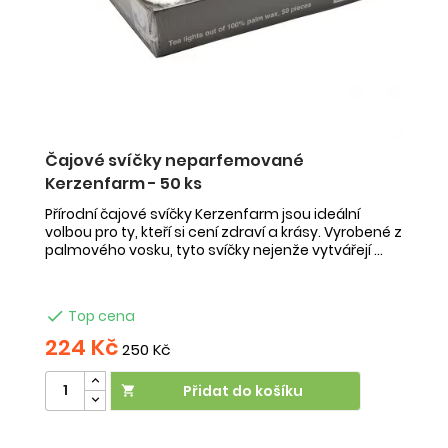
in
Čajové svíčky neparfemované
V
Kerzenfarm - 50 ks
s
Přírodní čajové svíčky Kerzenfarm jsou ideální
Jí
volbou pro ty, kteří si cení zdraví a krásy. Vyrobené z
po
palmového vosku, tyto svíčky nejenže vytvářejí ...
hř

Top cena
224 Kč
2
250 Kč
Přidat do košíku
