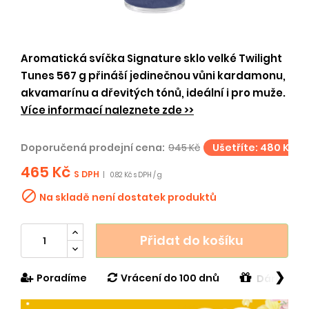
Aromatická svíčka Signature sklo velké Twilight
Tunes 567 g přináší jedinečnou vůni kardamonu,
akvamarínu a dřevitých tónů, ideální i pro muže.
Více informací naleznete zde >>
Doporučená prodejní cena:
945 Kč
Ušetříte: 480 Kč
465 Kč
S DPH
|
0.82 Kč s DPH / g

Na skladě není dostatek produktů
Přidat do košíku
❯
Poradíme
Vrácení do 100 dnů
Dárek v h