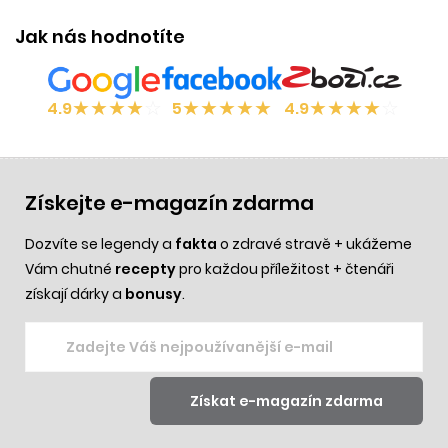
Jak nás hodnotíte
★
★
★
★
☆
★
★
★
★
★
★
★
★
★
☆
4.9
5
4.9
Získejte e-magazín zdarma
Dozvíte se legendy a
fakta
o zdravé stravě + ukážeme
Vám chutné
recepty
pro každou příležitost + čtenáři
získají dárky a
bonusy
.