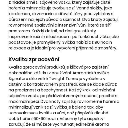
z hladké směsi sójového vosku, který zajišťuje čisté
hoření a minimalizuje tvorbu sazí. Vonné složky, jako
kardamon, akvamarín a dřevité tóny, jsou vybírány s
důrazem na jejich původ a účinnost. Dva knoty zajišťují
rovnoměrné spalování a intenzivní vůni, která se šíří
prostorem. Každý detail, od designu etikety
inspirované ručními ilustracemi po funkčnost víčka jako
podstavce, je promyšlený. Svíčka nabízí až 90 hodin
relaxace a je ideální pro vytvoření příjemné atmosféry.
Kvalita zpracování
Kvalita zpracování produktů je klíčová pro zajištění
dokonalého zážitku z používání. Aromatická svíčka
Signature sklo velké Twilight Tunes je vyráběna v
čistém a kontrolovaném prostředí, kde se klade důraz
na preciznost a bezchybnost. Každý krok, od míchání
sójového vosku po přidávání vonných esencí, probíhá s
maximální péčí. Dva knoty zajišťují rovnoměrné hoření a
minimalizují vznik sazí. Svíčka je balena tak, aby
uchovala svou kvalitu a vůni, což přispívá k dlouhé
době hoření 60-90 hodin. Všechny tyto aspekty
zaručují, že si můžete vychutnat jedinečné aroma