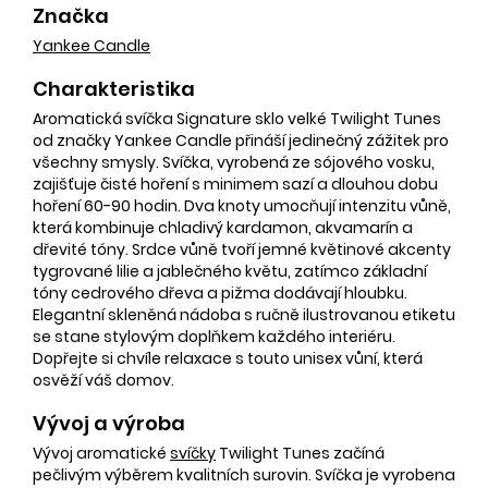
Značka
Yankee Candle
Charakteristika
Aromatická svíčka Signature sklo velké Twilight Tunes
od značky Yankee Candle přináší jedinečný zážitek pro
všechny smysly. Svíčka, vyrobená ze sójového vosku,
zajišťuje čisté hoření s minimem sazí a dlouhou dobu
hoření 60-90 hodin. Dva knoty umocňují intenzitu vůně,
která kombinuje chladivý kardamon, akvamarín a
dřevité tóny. Srdce vůně tvoří jemné květinové akcenty
tygrované lilie a jablečného květu, zatímco základní
tóny cedrového dřeva a pižma dodávají hloubku.
Elegantní skleněná nádoba s ručně ilustrovanou etiketu
se stane stylovým doplňkem každého interiéru.
Dopřejte si chvíle relaxace s touto unisex vůní, která
osvěží váš domov.
Vývoj a výroba
Vývoj aromatické
svíčky
Twilight Tunes začíná
pečlivým výběrem kvalitních surovin. Svíčka je vyrobena