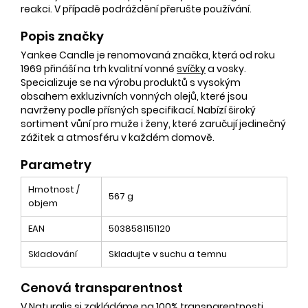
reakci. V případě podráždění přerušte používání.
Popis značky
Yankee Candle je renomovaná značka, která od roku
1969 přináší na trh kvalitní vonné
svíčky
a vosky.
Specializuje se na výrobu produktů s vysokým
obsahem exkluzivních vonných olejů, které jsou
navrženy podle přísných specifikací. Nabízí široký
sortiment vůní pro muže i ženy, které zaručují jedinečný
zážitek a atmosféru v každém domově.
Parametry
Hmotnost /
567 g
objem
EAN
5038581151120
Skladování
Skladujte v suchu a temnu
Cenová transparentnost
V Naturalis si zakládáme na 100% transparentnosti.