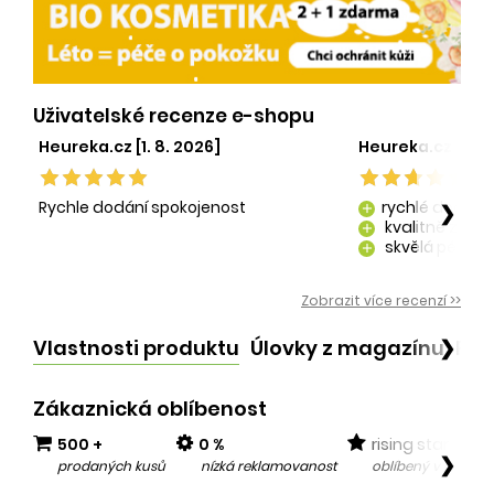
Uživatelské recenze e-shopu
Heureka.cz [1. 8. 2026]
Heureka.cz [29. 
Rychle dodání spokojenost
rychlé dodání
❯
add
kvalitně zaba
add
skvělá péče o
add
kvalitní produ
add
Zobrazit více recenzí >>
Vlastnosti produktu
Úlovky z magazínu
Po
❯
Zákaznická oblíbenost
500 +
0 %
rising star
❯
prodaných kusů
nízká reklamovanost
oblíbený v posled