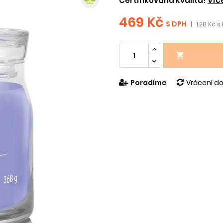
Certifikovaná kvalita!
Víc
469 Kč
S DPH
|
1.28 Kč s

Poradíme
Vrácení do