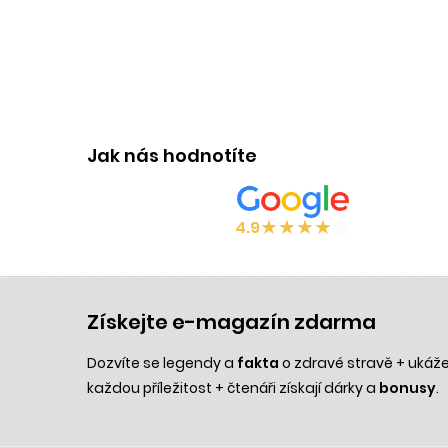
Jak nás hodnotíte
★
★
★
★
☆
4.9
Získejte e-magazín zdarma
Dozvíte se legendy a
fakta
o zdravé stravě + uká
každou příležitost + čtenáři získají dárky a
bonusy
.