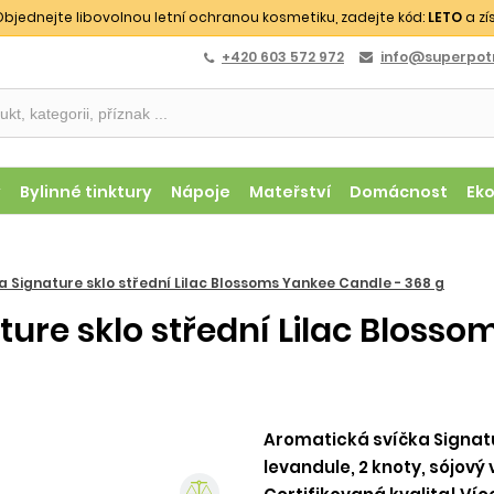
bjednejte libovolnou letní ochranou kosmetiku, zadejte kód:
LETO
a zí
+420 603 572 972
info@superpotr
y
Bylinné tinktury
Nápoje
Mateřství
Domácnost
Ek
 Signature sklo střední Lilac Blossoms Yankee Candle - 368 g
ure sklo střední Lilac Bloss
Aromatická svíčka Signatur
levandule, 2 knoty, sójový