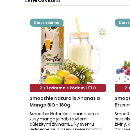
LETNÍ OSVĚŽENÍ
dárek zdarma
dáre
2 + 1 zdarma s kódem LETO
2 
Smoothie Naturalis Ananas a
Smooth
Mango BIO - 180g
Brusin
Smoothie Naturalis s ananasem a
Smoothi
kusy manga je nabité všemi
brusin
důležitými živinami. Díky svému
živiny,
jedinečnému složení skvěle nahradí
Díky sv