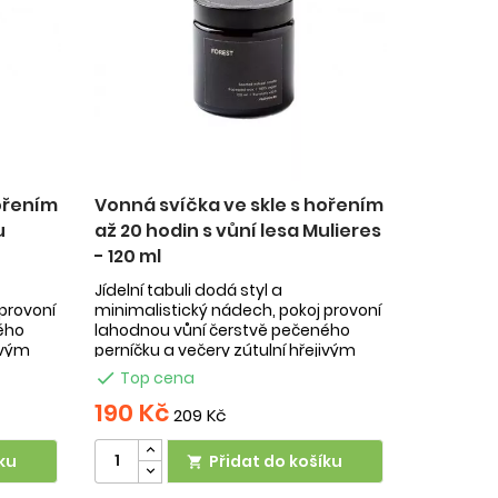
ořením
Vonná svíčka ve skle s hořením
u
až 20 hodin s vůní lesa Mulieres
- 120 ml
Jídelní tabuli dodá styl a
provoní
minimalistický nádech, pokoj provoní
ého
lahodnou vůní čerstvě pečeného
ivým
perníčku a večery zútulní hřejivým
plamínkem, který na ...

Top cena
190 Kč
209 Kč
ku
Přidat do košíku
