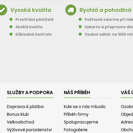
Vysoká kvalita
Rychlá a pohodlná
Prvotřídní pěstitelé
Poštovné zdarma při nák
Skvělá kvalita
Vyberte si přepravce dl
Důkladná kontrola
Osobní odběr na 1000 mí
SLUŽBY A PODPORA
NÁŠ PŘÍBĚH
VÁŠ 
Doprava & platba
Kde se o nás mluvilo
Osobn
Bonus klub
Příběh firmy
Obje
Velkoobchod
Spolupracujeme
Adres
Výživové poradenství
Fotogalerie
Obch