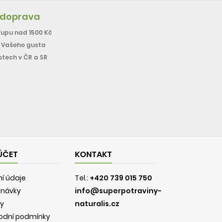
 doprava
upu nad 1500 Kč
e Vašeho gusta
stech v ČR a SR
ÚČET
KONTAKT
í údaje
Tel.:
+420 739 015 750
dnávky
info@superpotraviny-
y
naturalis.cz
odní podmínky