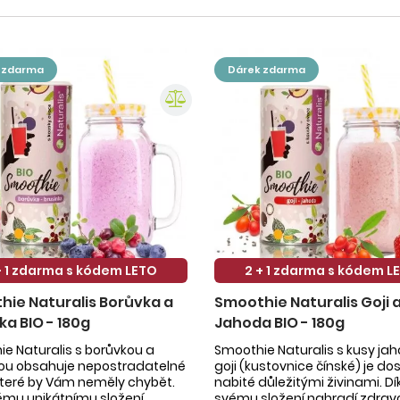
k zdarma
dárek zdarma
+ 1 zdarma s kódem LETO
2 + 1 zdarma s kódem L
ie Naturalis Borůvka a
Smoothie Naturalis Goji 
ka BIO - 180g
Jahoda BIO - 180g
e Naturalis s borůvkou a
Smoothie Naturalis s kusy ja
kou obsahuje nepostradatelné
goji (kustovnice čínské) je do
 které by Vám neměly chybět.
nabité důležitými živinami. Dí
ému unikátnímu složení
svému složení nahradí zdrav