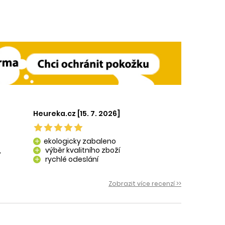
Heureka.cz [15. 7. 2026]
ekologicky zabaleno
add
,
výběr kvalitního zboží
add
rychlé odeslání
add
 i
Zobrazit více recenzí >>