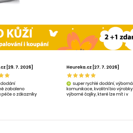
cz [29. 7. 2026]
Heureka.cz [27. 7. 2026]
 dodání
super rychlé dodání, výborná
add
tně zabaleno
komunikace, kvalitní bio výrobky
 péče o zákazníky
výborné čajíky, které lze mít i v
ní produkty
krásné praktické dóze-lze použít
na super praktické dárečky:-)