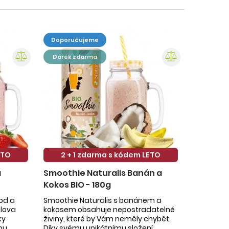
doporučujeme
dárek zdarma
ETO
2 + 1 zdarma s kódem LETO
a
Smoothie Naturalis Banán a
Kokos BIO - 180g
hod a
Smoothie Naturalis s banánem a
slova
kokosem obsahuje nepostradatelné
ky
živiny, které by Vám neměly chybět.
ou
Díky svému unikátnímu složení