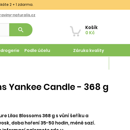
skáte 2 + 1 zdarma.
aviny-naturalis.cz
Košík
search
0 Kč
odrogerie
Podle účelu
Záruka kvality
Magazín
oms Yankee Candle - 368 g
e Lilac Blossoms 368 g s vůní šeříku a
 vosk, doba hoření 35-50 hodin, méně sazí.