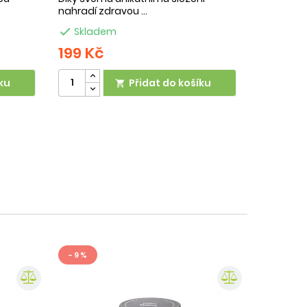
nahradí zdravou ...

Skladem
199 Kč
ku
Přidat do košíku

- 9 %