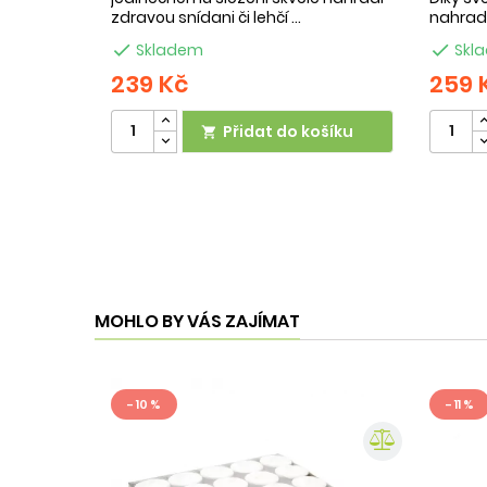
zdravou snídani či lehčí ...
nahradí

Skladem

Skl
239 Kč
259 
Přidat do košíku

MOHLO BY VÁS ZAJÍMAT
- 10 %
- 11 %