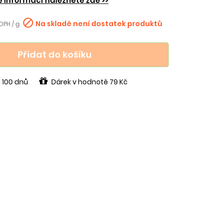
e informací naleznete zde >>

Na skladě není dostatek produktů
 DPH / g
Přidat do košíku
 100 dnů
Dárek v hodnotě 79 Kč