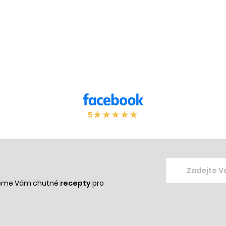
★
★
★
★
★
5
žeme Vám chutné
recepty
pro