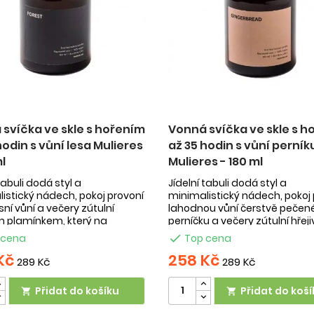
svíčka ve skle s hořením
Vonná svíčka ve skle s h
hodin s vůní lesa Mulieres
až 35 hodin s vůní perník
ml
Mulieres - 180 ml
tabuli dodá styl a
Jídelní tabuli dodá styl a
istický nádech, pokoj provoní
minimalistický nádech, pokoj 
sní vůní a večery zútulní
lahodnou vůní čerstvě pečen
m plamínkem, který na
perníčku a večery zútulní hřej
ovém knotu ...
plamínkem, který na ...
 cena

Top cena
Kč
258 Kč
289 Kč
289 Kč
Přidat do košíku
Přidat do koší

