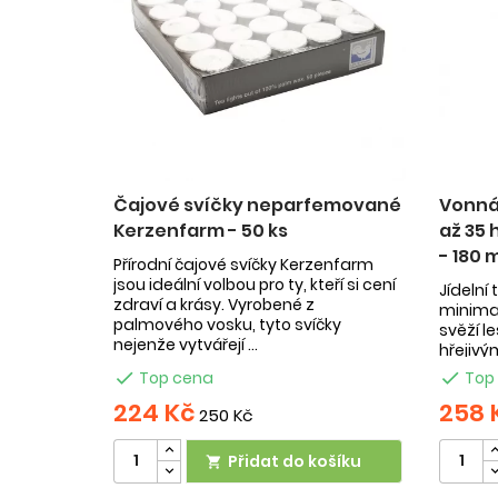
Čajové svíčky neparfemované
Vonná 
Kerzenfarm - 50 ks
až 35 
- 180 
Přírodní čajové svíčky Kerzenfarm
jsou ideální volbou pro ty, kteří si cení
Jídelní 
zdraví a krásy. Vyrobené z
minimal
palmového vosku, tyto svíčky
svěží le
nejenže vytvářejí ...
hřejivý
celulóz

Top cena

Top
224 Kč
258 
250 Kč
Přidat do košíku
