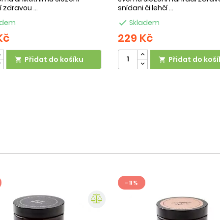
 zdravou ...
snídani či lehčí ...
adem

Skladem
Kč
229 Kč
Přidat do košíku
Přidat do koší


- 11 %