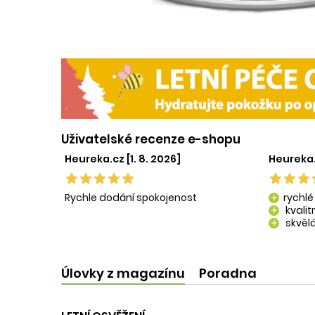
Uživatelské recenze e-shopu
Heureka.cz [1. 8. 2026]
Heureka.
Rychle dodání spokojenost
rychlé
add
kvali
add
skvělá
add
kvalit
add
Úlovky z magazínu
Poradna