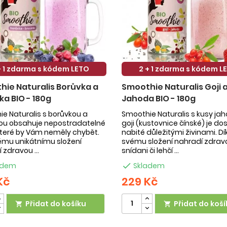
+ 1 zdarma s kódem LETO
2 + 1 zdarma s kódem L
ie Naturalis Borůvka a
Smoothie Naturalis Goji 
ka BIO - 180g
Jahoda BIO - 180g
e Naturalis s borůvkou a
Smoothie Naturalis s kusy ja
kou obsahuje nepostradatelné
goji (kustovnice čínské) je do
 které by Vám neměly chybět.
nabité důležitými živinami. Dí
ému unikátnímu složení
svému složení nahradí zdrav
 zdravou ...
snídani či lehčí ...
adem

Skladem
Kč
229 Kč
Přidat do košíku
Přidat do koší

