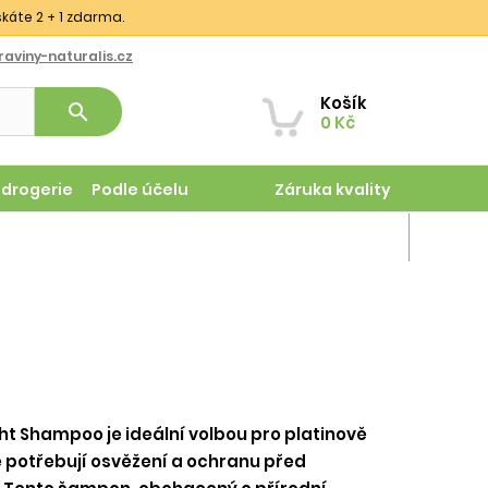
skáte 2 + 1 zdarma.
aviny-naturalis.cz
Košík
search
0 Kč
odrogerie
Podle účelu
Záruka kvality
Magazín
ght Shampoo je ideální volbou pro platinově
é potřebují osvěžení a ochranu před