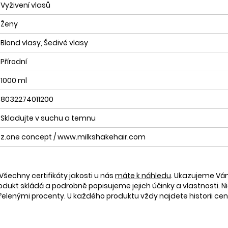
Vyživení vlasů
Ženy
Blond vlasy, Šedivé vlasy
Přírodní
1000 ml
8032274011200
Skladujte v suchu a temnu
z.one concept / www.milkshakehair.com
Všechny certifikáty jakosti u nás
máte k náhledu
. Ukazujeme V
rodukt skládá a podrobně popisujeme jejich účinky a vlastnosti. Ni
nými procenty. U každého produktu vždy najdete historii ceny 