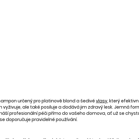
 šampon určený pro platinově blond a šedivé
vlasy
, který efekti
 vyživuje, ale také posiluje a dodává jim zdravý lesk. Jemná form
řináší profesionální péči přímo do vašeho domova, ať už se chys
 se doporučuje pravidelné používání.