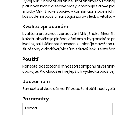
Vývoj Milk_Shake Silver Shine Light Shampoo začíná 
platinově blond a šedivé vlasy, obsahuje fialové pigme
značky Milk_Shake spočívá v kombinaci moderních te
každodenní použití, zajišťující zdravý lesk a vitali
Kvalita zpracování
Kvalita a preciznost zpracování Milk_Shake Silver
Každá lahvička je plněna v čistém a hygienickém pro
kvalitu, tak i účinnost šamponu. Balení je navrženo
žluté tóny a dodávají vlasům zdravý lesk. Tento šam
Použití
Naneste dostatečné množství šamponu Silver Shine 
opakujte. Pro dosažení nejlepších výsledků používej
Upozornění
Zamezte styku s očima. Při zasažení očí ihned vyp
Parametry
Forma