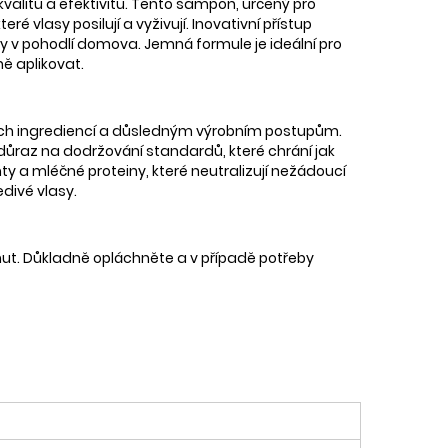
kvalitu a efektivitu. Tento šampon, určený pro
é vlasy posilují a vyživují. Inovativní přístup
y v pohodlí domova. Jemná formule je ideální pro
ně aplikovat.
dních ingrediencí a důsledným výrobním postupům.
 důraz na dodržování standardů, které chrání jak
ty a mléčné proteiny, které neutralizují nežádoucí
divé vlasy.
ut. Důkladně opláchněte a v případě potřeby