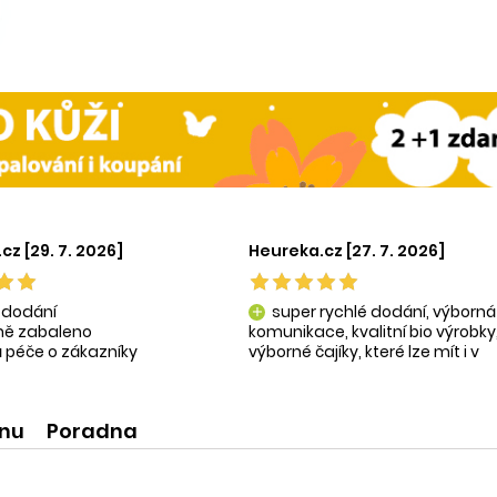
cz [29. 7. 2026]
Heureka.cz [27. 7. 2026]
 dodání
super rychlé dodání, výborná
add
tně zabaleno
komunikace, kvalitní bio výrobky
 péče o zákazníky
výborné čajíky, které lze mít i v
ní produkty
krásné praktické dóze-lze použít
na super praktické dárečky:-)
ínu
Poradna