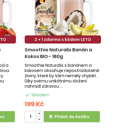
ETO
2 + 1 zdarma s kódem LETO
a
Smoothie Naturalis Banán a
Kokos BIO - 180g
hod a
Smoothie Naturalis s banánem a
slova
kokosem obsahuje nepostradatelné
ky
živiny, které by Vám neměly chybět.
ou
Díky svému unikátnímu složení
nahradí zdravou ...

Skladem
199 Kč
ku
Přidat do košíku
