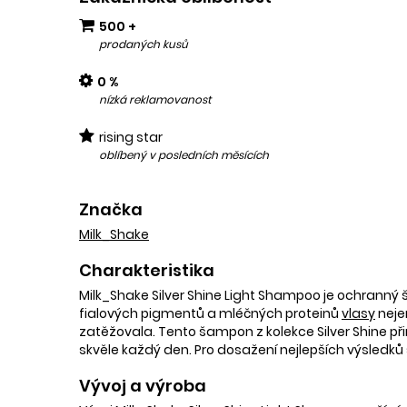
500 +
prodaných kusů
0 %
nízká reklamovanost
rising star
oblíbený v posledních měsících
Značka
Milk_Shake
Charakteristika
Milk_Shake Silver Shine Light Shampoo je ochranný
fialových pigmentů a mléčných proteinů
vlasy
nejen
zatěžovala. Tento šampon z kolekce Silver Shine p
skvěle každý den. Pro dosažení nejlepších výsledků
Vývoj a výroba