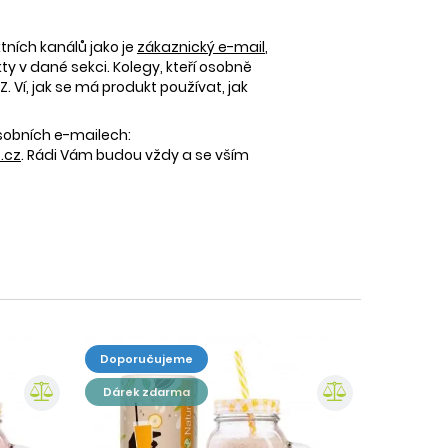
tních kanálů jako je
zákaznický e-mail
,
 v dané sekci. Kolegy, kteří osobně
 Ví, jak se má produkt používat, jak
osobních e-mailech:
.cz
. Rádi Vám budou vždy a se vším
doporučujeme
dárek zdarma