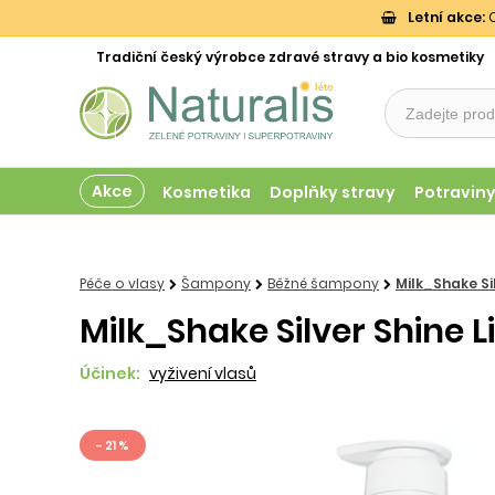
Letní akce:
O
Tradiční český výrobce zdravé stravy a bio kosmetiky
Akce
Kosmetika
Doplňky stravy
Potravin
Péče o vlasy
Šampony
Běžné šampony
Milk_Shake Si
Milk_Shake Silver Shine 
Účinek:
vyživení vlasů
- 21 %