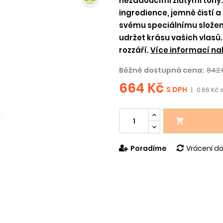
nežádoucími žlutými tóny
ingredience, jemně čistí a
svému speciálnímu složení
udržet krásu vašich vlasů.
rozzáří.
Více informací nal
Běžně dostupná cena:
842 
664 Kč
S DPH
|
0.66 Kč s

Poradíme
Vrácení do