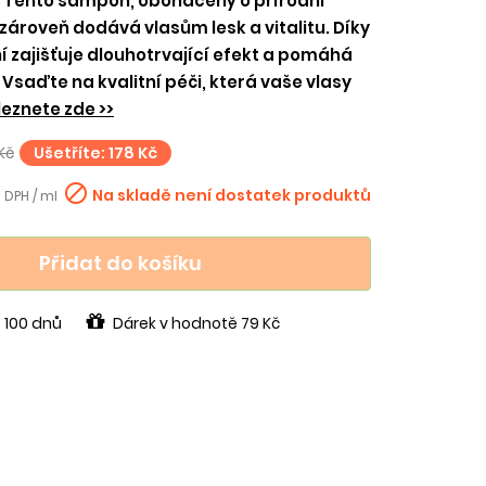
. Tento šampon, obohacený o přírodní
 zároveň dodává vlasům lesk a vitalitu. Díky
 zajišťuje dlouhotrvající efekt a pomáhá
 Vsaďte na kvalitní péči, která vaše vlasy
eznete zde >>
Kč
Ušetříte: 178 Kč

Na skladě není dostatek produktů
 DPH / ml
Přidat do košíku
 100 dnů
Dárek v hodnotě 79 Kč