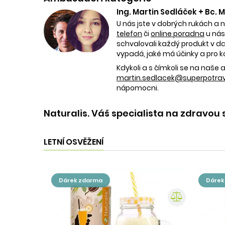
Ing. Martin Sedláček + Bc.
U nás jste v dobrých rukách a 
telefon
či
online poradna
u nás
schvalovali každý produkt v dan
vypadá, jaké má účinky a pro k
Kdykoli a s čímkoli se na naš
martin.sedlacek@superpotravi
nápomocni.
Naturalis. Váš specialista na zdravou 
LETNÍ OSVĚŽENÍ
dárek zdarma
dáre