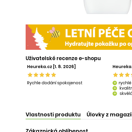
Uživatelské recenze e-shopu
Heureka.cz [1. 8. 2026]
Heureka.
Rychle dodání spokojenost
rychlé
add
kvali
add
skvělá
add
kvalit
add
Vlastnosti produktu
Úlovky z magaz
Zákaznická oblíbenost