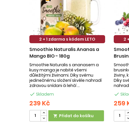
2 + 1 zdarma s kódem LETO
2 
Smoothie Naturalis Ananas a
Smooth
Mango BIO - 180g
Brusin
Smoothie Naturalis s ananasem a
Smoothi
kusy manga je nabité všemi
brusin
důležitými živinami. Díky svému
živiny,
jedinečnému složení skvěle nahradí
Díky sv
zdravou snídani či lehčí ...
nahradí

Skladem

Skl
239 Kč
259 
Přidat do košíku
