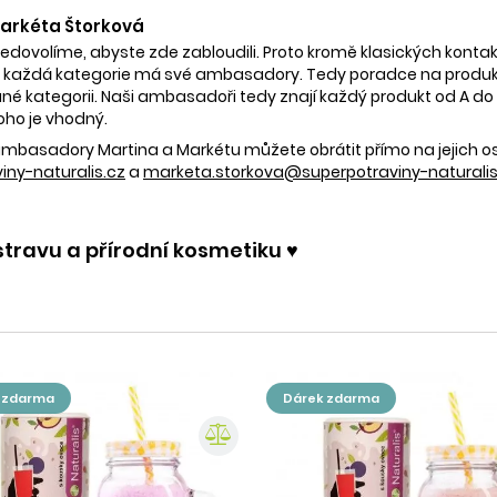
 Markéta Štorková
nedovolíme, abyste zde zabloudili. Proto kromě klasických kontak
 každá kategorie má své ambasadory. Tedy poradce na produkty
é kategorii. Naši ambasadoři tedy znají každý produkt od A do Z.
oho je vhodný.
e ambasadory Martina a Markétu můžete obrátit přímo na jejich 
ny-naturalis.cz
a
marketa.storkova@superpotraviny-naturalis
stravu a přírodní kosmetiku ♥️
k zdarma
dárek zdarma