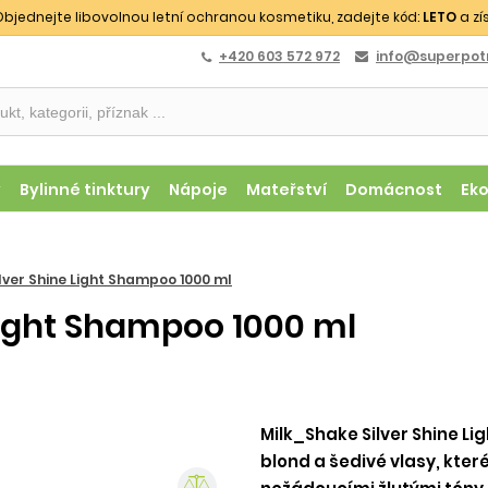
bjednejte libovolnou letní ochranou kosmetiku, zadejte kód:
LETO
a zí
+420 603 572 972
info@superpotr
y
Bylinné tinktury
Nápoje
Mateřství
Domácnost
Ek
lver Shine Light Shampoo 1000 ml
Light Shampoo 1000 ml
Milk_Shake Silver Shine Li
blond a šedivé vlasy, kter