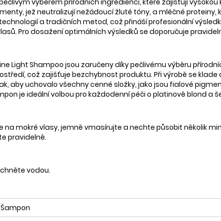
pečlivým výběrem přírodních ingrediencí, které zajišťují vysokou 
nty, jež neutralizují nežádoucí žluté tóny, a mléčné proteiny, kter
chnologií a tradičních metod, což přináší profesionální výsledk
tu vlasů. Pro dosažení optimálních výsledků se doporučuje pravidel
 Shine Light Shampoo jsou zaručeny díky pečlivému výběru příro
středí, což zajišťuje bezchybnost produktu. Při výrobě se klade
 tak, aby uchovalo všechny cenné složky, jako jsou fialové pigmen
pon je ideální volbou pro každodenní péči o platinově blond a še
na mokré vlasy, jemně vmasírujte a nechte působit několik min
te pravidelně.
láchněte vodou.
Šampon