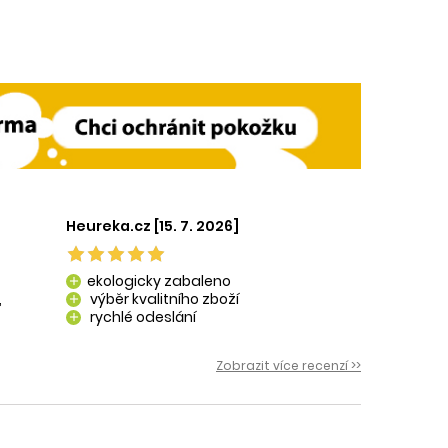
Heureka.cz [15. 7. 2026]
ekologicky zabaleno
add
,
výběr kvalitního zboží
add
rychlé odeslání
add
 i
Zobrazit více recenzí >>