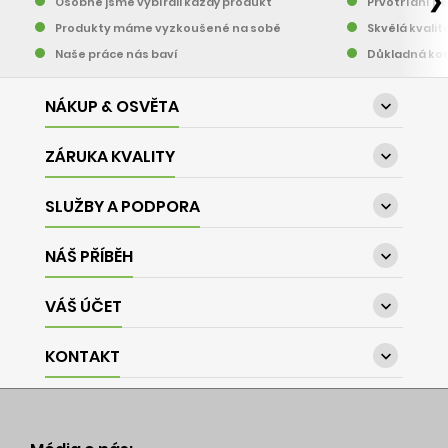
❯
Osobně jsme vybírali každý produkt
Prvotřídní pě
Produkty máme vyzkoušené na sobě
Skvělá kvalit
Naše práce nás baví
Důkladná kon
NÁKUP & OSVĚTA

ZÁRUKA KVALITY

SLUŽBY A PODPORA

NÁŠ PŘÍBĚH

VÁŠ ÚČET

KONTAKT
