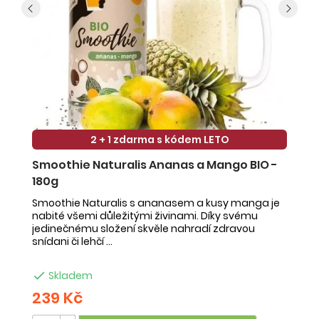
2 + 1 zdarma s kódem LETO
Smoothie Naturalis Ananas a Mango BIO -
S
180g
-
Smoothie Naturalis s ananasem a kusy manga je
Sm
nabité všemi důležitými živinami. Díky svému
ob
jedinečnému složení skvěle nahradí zdravou
ne
snídani či lehčí ...
na

Skladem
239 Kč
2