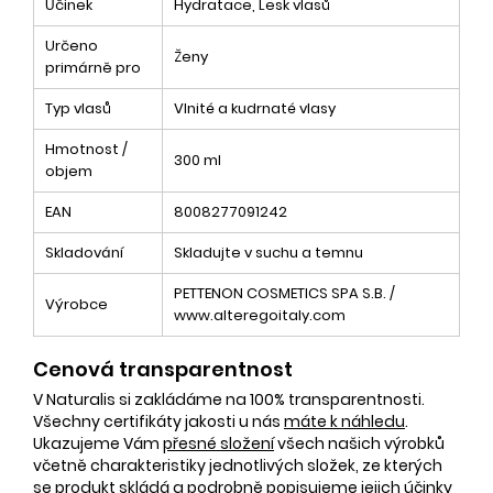
Účinek
Hydratace, Lesk vlasů
Určeno
Ženy
primárně pro
Typ vlasů
Vlnité a kudrnaté vlasy
Hmotnost /
300 ml
objem
EAN
8008277091242
Skladování
Skladujte v suchu a temnu
PETTENON COSMETICS SPA S.B. /
Výrobce
www.alteregoitaly.com
Cenová transparentnost
V Naturalis si zakládáme na 100% transparentnosti.
Všechny certifikáty jakosti u nás
máte k náhledu
.
Ukazujeme Vám
přesné složení
všech našich výrobků
včetně charakteristiky jednotlivých složek, ze kterých
se produkt skládá a podrobně popisujeme jejich účinky