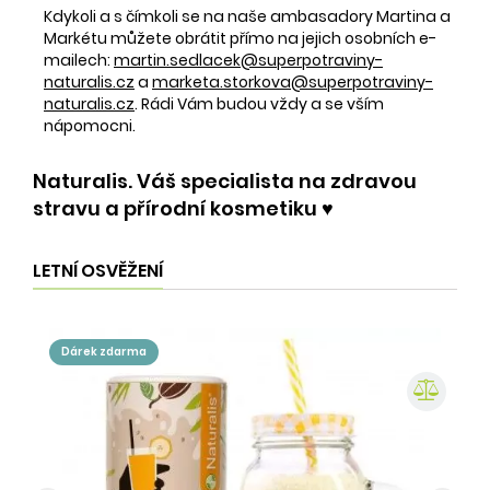
Kdykoli a s čímkoli se na naše ambasadory Martina a
Markétu můžete obrátit přímo na jejich osobních e-
mailech:
martin.sedlacek@superpotraviny-
naturalis.cz
a
marketa.storkova@superpotraviny-
naturalis.cz
. Rádi Vám budou vždy a se vším
nápomocni.
Naturalis. Váš specialista na zdravou
stravu a přírodní kosmetiku ♥️
LETNÍ OSVĚŽENÍ
dárek zdarma