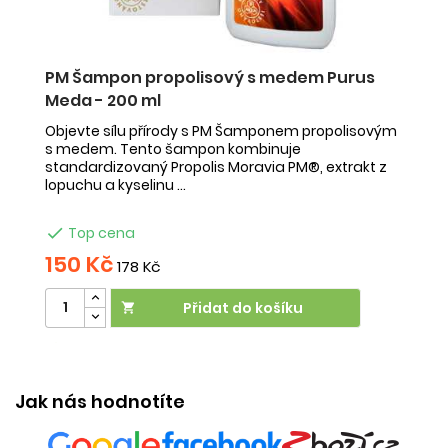
PM Šampon propolisový s medem Purus
Meda - 200 ml
Objevte sílu přírody s PM Šamponem propolisovým
s medem. Tento šampon kombinuje
standardizovaný Propolis Moravia PM®, extrakt z
lopuchu a kyselinu ...

Top cena
150 Kč
178 Kč
Přidat do košíku

Účinek:
vypadávání vlasů
•
snadné rozčesávání
•
svědění
Jak nás hodnotíte