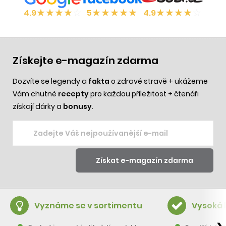
★
★
★
★
☆
★
★
★
★
★
★
★
★
★
☆
4.9
5
4.9
Získejte e-magazín zdarma
Dozvíte se legendy a
fakta
o zdravé stravě + ukážeme
Vám chutné
recepty
pro každou příležitost + čtenáři
získají dárky a
bonusy
.
Vyznáme se v sortimentu
Vysoká 