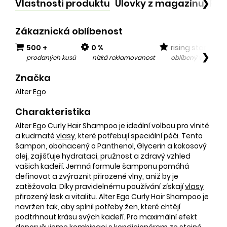
Vlastnosti produktu
Úlovky z magazínu
Po
❯
Zákaznická oblíbenost
500 +
0 %
rising star
❯
prodaných kusů
nízká reklamovanost
oblíbený v posled
Značka
Alter Ego
Charakteristika
Alter Ego Curly Hair Shampoo je ideální volbou pro vlnité
a kudrnaté
vlasy
, které potřebují speciální péči. Tento
šampon, obohacený o Panthenol, Glycerin a kokosový
olej, zajišťuje hydrataci, pružnost a zdravý vzhled
vašich kadeří. Jemná formule šamponu pomáhá
definovat a zvýraznit přirozené vlny, aniž by je
zatěžovala. Díky pravidelnému používání získají
vlasy
přirozený lesk a vitalitu. Alter Ego Curly Hair Shampoo je
navržen tak, aby splnil potřeby žen, které chtějí
podtrhnout krásu svých kadeří. Pro maximální efekt
doporučujeme kombinaci s kondicionérem ze stejné