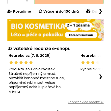
❯
Poradíme
Vrácení do 100 dnů
Dárek v h
Uživatelské recenze e-shopu
Heureka.cz [7. 8. 2026]
Heureka.cz [1. 8.
Produkty jsou v bio kvalitě?
Rychle dodání sp
Strašně nepříjemný smrad,
❯
obzvlášť konopná mast na ruce,
připomíná rybí mast, velice
nepříjemný odér i u pleťové ho
krému
Zobrazit více recenzí >>