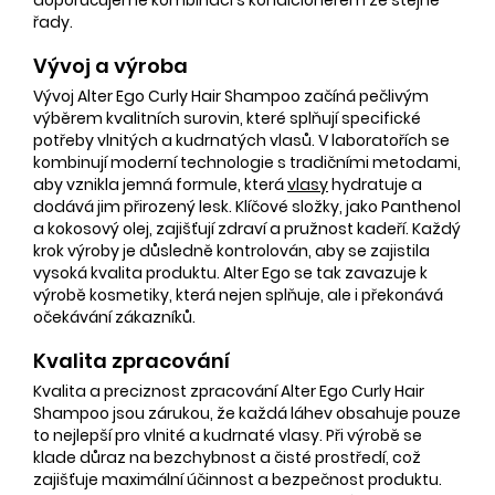
řady.
Vývoj a výroba
Vývoj Alter Ego Curly Hair Shampoo začíná pečlivým
výběrem kvalitních surovin, které splňují specifické
potřeby vlnitých a kudrnatých vlasů. V laboratořích se
kombinují moderní technologie s tradičními metodami,
aby vznikla jemná formule, která
vlasy
hydratuje a
dodává jim přirozený lesk. Klíčové složky, jako Panthenol
a kokosový olej, zajišťují zdraví a pružnost kadeří. Každý
krok výroby je důsledně kontrolován, aby se zajistila
vysoká kvalita produktu. Alter Ego se tak zavazuje k
výrobě kosmetiky, která nejen splňuje, ale i překonává
očekávání zákazníků.
Kvalita zpracování
Kvalita a preciznost zpracování Alter Ego Curly Hair
Shampoo jsou zárukou, že každá láhev obsahuje pouze
to nejlepší pro vlnité a kudrnaté vlasy. Při výrobě se
klade důraz na bezchybnost a čisté prostředí, což
zajišťuje maximální účinnost a bezpečnost produktu.