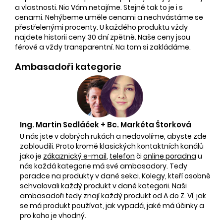
a vlastnosti. Nic Vám netajíme. Stejně tak to je i s
cenami. Nehýbeme uměle cenami a nechvástáme se
přestřelenými procenty. U každého produktu vždy
najdete historii ceny 30 dní zpětně. Naše ceny jsou
férové a vždy transparentní. Na tom si zakládáme.
Ambasadoři kategorie
Ing. Martin Sedláček + Bc. Markéta Štorková
U nás jste v dobrých rukách a nedovolíme, abyste zde
zabloudili. Proto kromě klasických kontaktních kanálů
jako je
zákaznický e-mail
,
telefon
či
online poradna
u
nás každá kategorie má své ambasadory. Tedy
poradce na produkty v dané sekci. Kolegy, kteří osobně
schvalovali každý produkt v dané kategorii. Naši
ambasadoři tedy znají každý produkt od A do Z. Ví, jak
se má produkt používat, jak vypadá, jaké má účinky a
pro koho je vhodný.