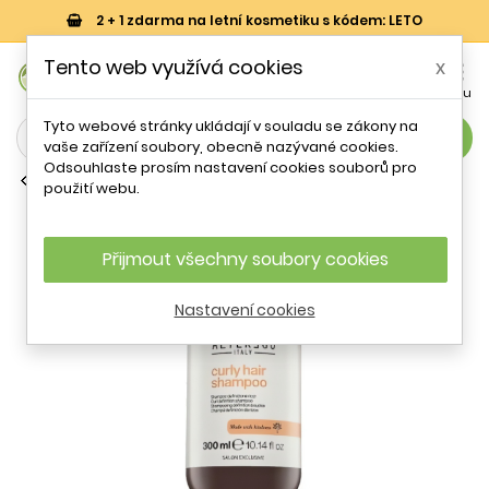
2 + 1 zdarma na letní kosmetiku s kódem: LETO
0
Tento web využívá cookies
x


Košík
Účet
Menu
Tyto webové stránky ukládají v souladu se zákony na
search
vaše zařízení soubory, obecně nazývané cookies.
Odsouhlaste prosím nastavení cookies souborů pro
Běžné šampony
použití webu.
Alter Ego Curly Hair Shampoo 300 ml
Přijmout všechny soubory cookies
Nastavení cookies