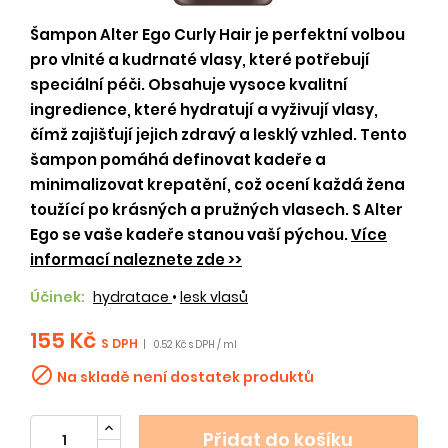
Šampon Alter Ego Curly Hair je perfektní volbou
pro vlnité a kudrnaté vlasy, které potřebují
speciální péči. Obsahuje vysoce kvalitní
ingredience, které hydratují a vyživují vlasy,
čímž zajišťují jejich zdravý a lesklý vzhled. Tento
šampon pomáhá definovat kadeře a
minimalizovat krepatění, což ocení každá žena
toužící po krásných a pružných vlasech. S Alter
Ego se vaše kadeře stanou vaší pýchou.
Více
informací naleznete zde >>
Účinek:
hydratace
•
lesk vlasů
155 Kč
S DPH
|
0.52 Kč s DPH / ml

Na skladě není dostatek produktů
Přidat do košíku