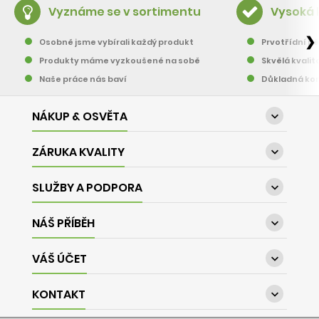
Vyznáme se v sortimentu
Vysoká 
❯
Osobně jsme vybírali každý produkt
Prvotřídní pě
Produkty máme vyzkoušené na sobě
Skvělá kvalit
Naše práce nás baví
Důkladná kon
NÁKUP & OSVĚTA

ZÁRUKA KVALITY

SLUŽBY A PODPORA

NÁŠ PŘÍBĚH

VÁŠ ÚČET

KONTAKT
