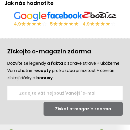
Jak nás hodnotíte
★
★
★
★
☆
★
★
★
★
★
★
★
★
★
☆
4.9
5
4.9
Získejte e-magazín zdarma
Dozvíte se legendy a
fakta
o zdravé stravě + ukážeme
Vám chutné
recepty
pro každou příležitost + čtenáři
získají dárky a
bonusy
.