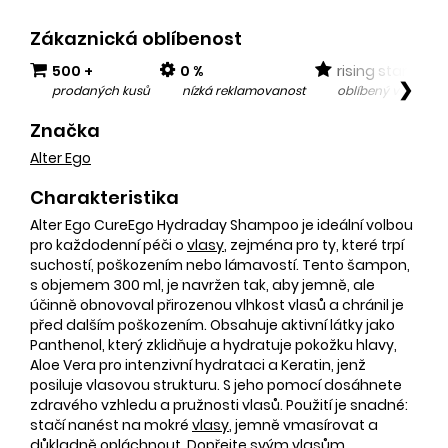
Zákaznická oblíbenost
500 +
0 %
rising star
❯
prodaných kusů
nízká reklamovanost
oblíbený v posled
Značka
Alter Ego
Charakteristika
Alter Ego CureEgo Hydraday Shampoo je ideální volbou
pro každodenní péči o
vlasy
, zejména pro ty, které trpí
suchostí, poškozením nebo lámavostí. Tento šampon,
s objemem 300 ml, je navržen tak, aby jemně, ale
účinně obnovoval přirozenou vlhkost vlasů a chránil je
před dalším poškozením. Obsahuje aktivní látky jako
Panthenol, který zklidňuje a hydratuje pokožku hlavy,
Aloe Vera pro intenzivní hydrataci a Keratin, jenž
posiluje vlasovou strukturu. S jeho pomocí dosáhnete
zdravého vzhledu a pružnosti vlasů. Použití je snadné:
stačí nanést na mokré
vlasy
, jemně vmasírovat a
důkladně opláchnout. Dopřejte svým vlasům