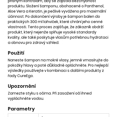
přísným kontrolám, aby se zajistila bezchybnost
produktu. Složení šamponu, obohacené o Panthenol,
Aloe Vera a Keratin, je pečlivě vyváženo pro maximální
účinnost. Po dokončení výroby je šampon balen do
praktických 300 ml lahviček, které chrání jeho cenné
vlastnosti. Tento proces zajišťuje, že zákazník obdrží
produkt, který nejenže splňuje vysoké standardy
kvality, ale také poskytuje vlasům potřebnou hydrataci
a obnovu pro zdravý vzhled.
Použití
Naneste šampon na mokré vlasy, jemně vmasírujte do
pokožky hlavy a poté důkladně opláchněte. Pro nejlepší
výsledky používejte v kombinaci s dalšími produkty z
řady CureEgo.
Upozornění
Zamezte styku s očima. Při zasažení očí ihned
vypláchněte vodou.
Parametry