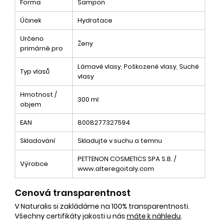
Forma
Šampon
Účinek
Hydratace
Určeno
Ženy
primárně pro
Lámavé vlasy, Poškozené vlasy, Suché
Typ vlasů
vlasy
Hmotnost /
300 ml
objem
EAN
8008277327594
Skladování
Skladujte v suchu a temnu
PETTENON COSMETICS SPA S.B. /
Výrobce
www.alteregoitaly.com
Cenová transparentnost
V Naturalis si zakládáme na 100% transparentnosti.
Všechny certifikáty jakosti u nás
máte k náhledu
.