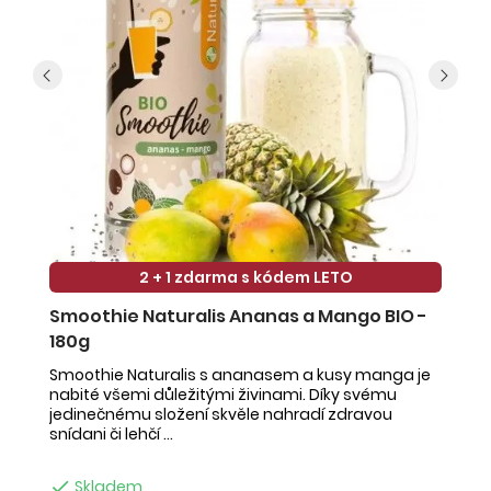
2 + 1 zdarma s kódem LETO
Smoothie Naturalis Ananas a Mango BIO -
S
180g
-
Smoothie Naturalis s ananasem a kusy manga je
Sm
nabité všemi důležitými živinami. Díky svému
ob
jedinečnému složení skvěle nahradí zdravou
ne
snídani či lehčí ...
na

Skladem