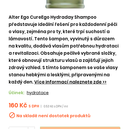
Alter Ego CureEgo Hydraday Shampoo
představuje ideální řešení pro každodenní péči
o vlasy, zejména pro ty, které trpí suchostí a
lámavostí. Tento šampon, vyvinutý s důrazem
na kvalitu, dodává vlasům potřebnou hydrataci
a revitalizaci. Obsahuje pečlivě vybrané složky,
které obnovují strukturu vlasů a zajišťují jejich
zdravý vzhled. S tímto šamponem se vaše vlasy
stanou hebkými a lesklými, připravenými na
každý den.
Více informací naleznete zde >>
Účinek:
hydratace
160 Kč
S DPH
|
0.53 Kč s DPH / ml

Na skladě není dostatek produktů