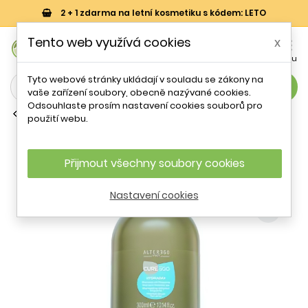
2 + 1 zdarma na letní kosmetiku s kódem: LETO
0
Tento web využívá cookies
x


Košík
Účet
Menu
Tyto webové stránky ukládají v souladu se zákony na
search
vaše zařízení soubory, obecně nazývané cookies.
Odsouhlaste prosím nastavení cookies souborů pro
Běžné šampony
použití webu.
Alter Ego CureEgo Hydraday
Shampoo Frequent Use 300 ml
Přijmout všechny soubory cookies
Nastavení cookies