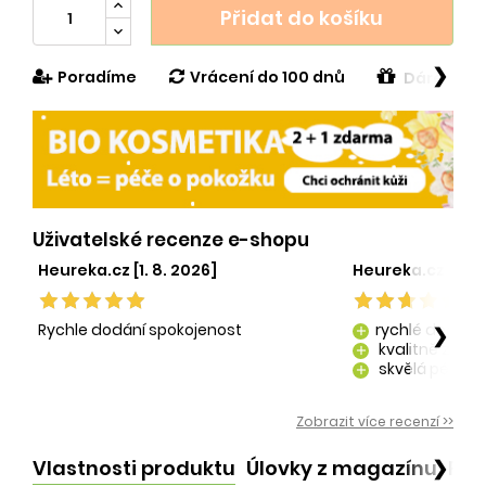
Přidat do košíku
❯
Poradíme
Vrácení do 100 dnů
Dárek v h
Uživatelské recenze e-shopu
Heureka.cz [1. 8. 2026]
Heureka.cz [29. 
Rychle dodání spokojenost
rychlé dodání
❯
add
kvalitně zaba
add
skvělá péče o
add
kvalitní produ
add
Zobrazit více recenzí >>
Vlastnosti produktu
Úlovky z magazínu
Po
❯