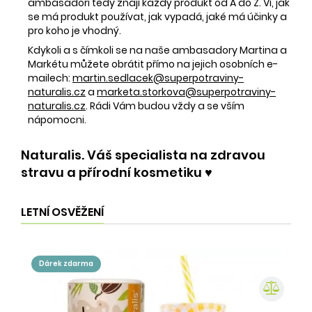
ambasadoři tedy znají každý produkt od A do Z. Ví, jak
se má produkt používat, jak vypadá, jaké má účinky a
pro koho je vhodný.
Kdykoli a s čímkoli se na naše ambasadory Martina a
Markétu můžete obrátit přímo na jejich osobních e-
mailech:
martin.sedlacek@superpotraviny-
naturalis.cz
a
marketa.storkova@superpotraviny-
naturalis.cz
. Rádi Vám budou vždy a se vším
nápomocni.
Naturalis. Váš specialista na zdravou
stravu a přírodní kosmetiku ♥️
LETNÍ OSVĚŽENÍ
dárek zdarma