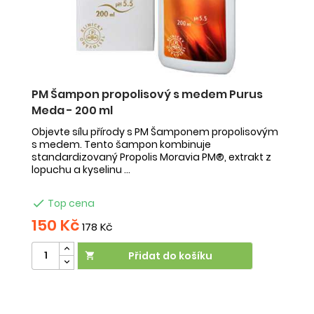
PM Šampon propolisový s medem Purus
Meda - 200 ml
Objevte sílu přírody s PM Šamponem propolisovým
s medem. Tento šampon kombinuje
standardizovaný Propolis Moravia PM®, extrakt z
lopuchu a kyselinu ...

Top cena
150 Kč
178 Kč
Přidat do košíku

Účinek:
vypadávání vlasů
•
snadné rozčesávání
•
svědění