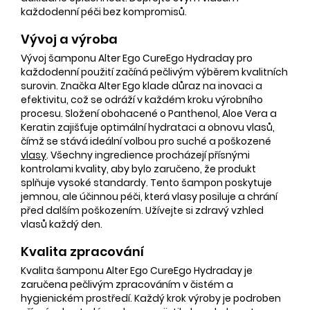
každodenní péči bez kompromisů.
Vývoj a výroba
Vývoj šamponu Alter Ego CureEgo Hydraday pro
každodenní použití začíná pečlivým výběrem kvalitních
surovin. Značka Alter Ego klade důraz na inovaci a
efektivitu, což se odráží v každém kroku výrobního
procesu. Složení obohacené o Panthenol, Aloe Vera a
Keratin zajišťuje optimální hydrataci a obnovu vlasů,
čímž se stává ideální volbou pro suché a poškozené
vlasy
. Všechny ingredience procházejí přísnými
kontrolami kvality, aby bylo zaručeno, že produkt
splňuje vysoké standardy. Tento šampon poskytuje
jemnou, ale účinnou péči, která vlasy posiluje a chrání
před dalším poškozením. Užívejte si zdravý vzhled
vlasů každý den.
Kvalita zpracování
Kvalita šamponu Alter Ego CureEgo Hydraday je
zaručena pečlivým zpracováním v čistém a
hygienickém prostředí. Každý krok výroby je podroben