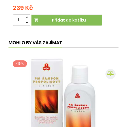
239 Kč
2
Přidat do košíku

MOHLO BY VÁS ZAJÍMAT
- 16 %