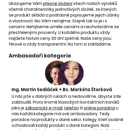
Ukazujeme Vám
přesné složení
všech našich výrobků
včetně charakteristiky jednotlivých složek, ze kterých
se produkt skládá a podrobně popisujeme jejich účinky
a vlastnosti. Nic Vám netajíme. Stejně tak to je i s
cenami. Nehýbeme uměle cenami a nechvástáme se
přestřelenými procenty. U každého produktu vždy
najdete historii ceny 30 dní zpětně. Naše ceny jsou
férové a vždy transparentní. Na tom si zakládáme.
Ambasadoři kategorie
Ing. Martin Sedláček + Bc. Markéta Štorková
U nás jste v dobrých rukách a nedovolíme, abyste zde
zabloudili. Proto kromě klasických kontaktních kanálů
jako je
zákaznický e-mail
,
telefon
či
online poradna
u
nás každá kategorie má své ambasadory. Tedy
poradce na produkty v dané sekci. Kolegy, kteří osobně
schvalovali každý produkt v dané kategorii. Naši