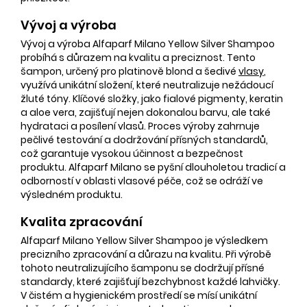
Vývoj a výroba
Vývoj a výroba Alfaparf Milano Yellow Silver Shampoo
probíhá s důrazem na kvalitu a preciznost. Tento
šampon, určený pro platinově blond a šedivé
vlasy
,
využívá unikátní složení, které neutralizuje nežádoucí
žluté tóny. Klíčové složky, jako fialové pigmenty, keratin
a aloe vera, zajišťují nejen dokonalou barvu, ale také
hydrataci a posílení vlasů. Proces výroby zahrnuje
pečlivé testování a dodržování přísných standardů,
což garantuje vysokou účinnost a bezpečnost
produktu. Alfaparf Milano se pyšní dlouholetou tradicí a
odborností v oblasti vlasové péče, což se odráží ve
výsledném produktu.
Kvalita zpracování
Alfaparf Milano Yellow Silver Shampoo je výsledkem
precizního zpracování a důrazu na kvalitu. Při výrobě
tohoto neutralizujícího šamponu se dodržují přísné
standardy, které zajišťují bezchybnost každé lahvičky.
V čistém a hygienickém prostředí se mísí unikátní