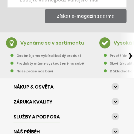
Vyznáme se v sortimentu
Vysoká 
❯
Osobně jsme vybírali každý produkt
Prvotřídní pě
Produkty máme vyzkoušené na sobě
Skvělá kvalit
Naše práce nás baví
Důkladná kon
NÁKUP & OSVĚTA

ZÁRUKA KVALITY

SLUŽBY A PODPORA

NÁŠ PŘÍBĚH
