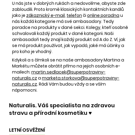
U nás jste v dobrých rukách a nedovolíme, abyste zde
zabloudili. Proto kromě klasických kontaktních kanálů
jako je
zákaznický e-mail
,
telefon
či
online poradna
u
nás každá kategorie má své ambasadory. Tedy
poradce na produkty v dané sekci. Kolegy, kteří osobně
schvalovali každý produkt v dané kategorii. Naši
ambasadoři tedy znají každý produkt od A do Z. Ví, jak
se má produkt používat, jak vypadá, jaké má účinky a
pro koho je vhodný.
Kdykoli a s čímkoli se na naše ambasadory Martina a
Markétu můžete obrátit přímo na jejich osobních e-
mailech:
martin.sedlacek@superpotraviny-
naturalis.cz
a
marketa.storkova@superpotraviny-
naturalis.cz
. Rádi Vám budou vždy a se vším
nápomocni.
Naturalis. Váš specialista na zdravou
stravu a přírodní kosmetiku ♥️
LETNÍ OSVĚŽENÍ