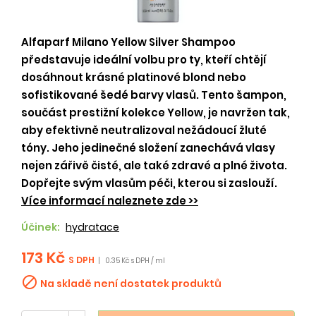
Alfaparf Milano Yellow Silver Shampoo
představuje ideální volbu pro ty, kteří chtějí
dosáhnout krásné platinové blond nebo
sofistikované šedé barvy vlasů. Tento šampon,
součást prestižní kolekce Yellow, je navržen tak,
aby efektivně neutralizoval nežádoucí žluté
tóny. Jeho jedinečné složení zanechává vlasy
nejen zářivě čisté, ale také zdravé a plné života.
Dopřejte svým vlasům péči, kterou si zaslouží.
Více informací naleznete zde >>
Účinek:
hydratace
173 Kč
S DPH
|
0.35 Kč s DPH / ml

Na skladě není dostatek produktů