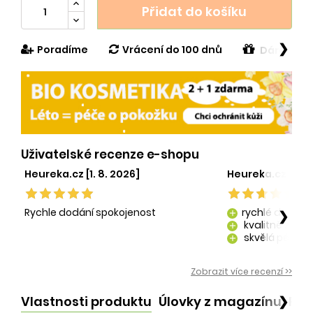
Přidat do košíku
❯
Poradíme
Vrácení do 100 dnů
Dárek v h
Uživatelské recenze e-shopu
Heureka.cz [1. 8. 2026]
Heureka.cz [29. 
Rychle dodání spokojenost
rychlé dodání
❯
add
kvalitně zaba
add
skvělá péče o
add
kvalitní produ
add
Zobrazit více recenzí >>
Vlastnosti produktu
Úlovky z magazínu
Po
❯