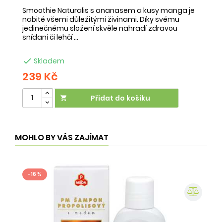
Smoothie Naturalis s ananasem a kusy manga je
Sm
nabité všemi důležitými živinami. Díky svému
ob
jedinečnému složení skvěle nahradí zdravou
ne
snídani či lehčí ...
na

Skladem
239 Kč
2
Přidat do košíku

MOHLO BY VÁS ZAJÍMAT
- 16 %