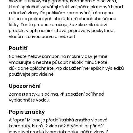
složení s fialovými pigmenty, keratinem a aloe vera,
které společně vytvářejí efektivní péči o platinově blond
a šedivé vlasy. Po pečlivém zpracování je šampon
balen do praktických obalů, které chrání jeho účinné
látky. Tento proces zaručuje, že zákazník obdrží
produkt v optimálním stavu, připravený poskytnout
vlasům zářivou barvu a hebkost.
Použití
Naneste Yellow šampon na mokré vlasy, jemně
vmasírujte a nechte působit několik minut. Poté
důkladně opláchněte. Pro dosažení nejlepších výsledků
používejte pravidelně.
Upozornění
Zamezte styku s očima. Při zasažení očí ihned
vypláchněte vodou.
Popis značky
Alfaparf Milano je přední italská značka vlasové
kosmetiky, která již více než čtyřicet let přináší
inovativní produkty pro dokonalou péči o vlasy. S