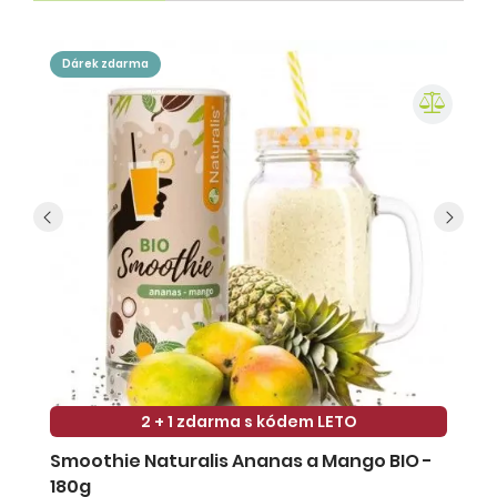
dárek zdarma
2 + 1 zdarma s kódem LETO
Smoothie Naturalis Ananas a Mango BIO -
S
180g
-