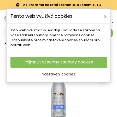
2 + 1 zdarma na letní kosmetiku s kódem: LETO
0
Tento web využívá cookies
x


Košík
Účet
Menu
Tyto webové stránky ukládají v souladu se zákony na
search
vaše zařízení soubory, obecně nazývané cookies.
Odsouhlaste prosím nastavení cookies souborů pro
Běžné šampony
použití webu.
Alfaparf Milano Yellow Silver
Shampoo 500 ml
Přijmout všechny soubory cookies
Nastavení cookies