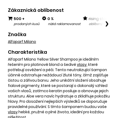
Zákaznická oblíbenost
500 +
0 %
rising star
❯
prodaných kusů
nízká reklamovanost
oblíbený v posled
Značka
Alfaparf Milano
Charakteristika
Alfaparf Milano Yellow Silver Shampoo je ideálním
řešením pro platinově blond a šedivé
vlasy
, které
potřebují osvěžení a péči. Tento neutralizující šampon
účinně odstraňuje nežádoucí žluté tóny, čímž zajišťuje
čistou a zářivou barvu. Jeho unikátní složení obsahuje
fialové pigmenty, které se postarají o dokonalý vzhled
vašich vlasů, zatímco keratin posiluje a obnovuje jejich
strukturu. Aloe vera navíc hydratuje a zklidňuje pokožku
hlavy. Pro dosažení nejlepších výsledků se doporučuje
pravidelné používání. S tímto šamponem budou vaše
vlasy
hebké, pružné a plné života, ideální pro každou
příležitost.