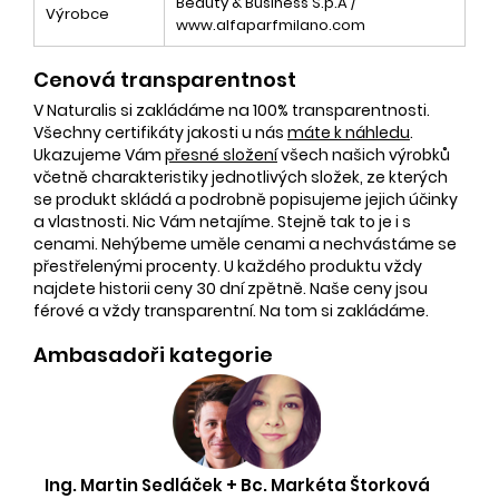
Beauty & Business S.p.A /
Výrobce
www.alfaparfmilano.com
Cenová transparentnost
V Naturalis si zakládáme na 100% transparentnosti.
Všechny certifikáty jakosti u nás
máte k náhledu
.
Ukazujeme Vám
přesné složení
všech našich výrobků
včetně charakteristiky jednotlivých složek, ze kterých
se produkt skládá a podrobně popisujeme jejich účinky
a vlastnosti. Nic Vám netajíme. Stejně tak to je i s
cenami. Nehýbeme uměle cenami a nechvástáme se
přestřelenými procenty. U každého produktu vždy
najdete historii ceny 30 dní zpětně. Naše ceny jsou
férové a vždy transparentní. Na tom si zakládáme.
Ambasadoři kategorie
Ing. Martin Sedláček + Bc. Markéta Štorková