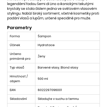
legendární řadou Semi di Lino a ikonickými tekutými
krystaly se stala číslem jedna ve světovém vlasovém
stylingu. Nabízí široký sortiment, včetně kosmetiky proti
padání vlasů a lupům, určené speciálně pro muže.
Parametry
Forma
Šampon
Účinek
Hydratace
Určeno
Ženy
primárně pro
Typ vlasů
Barvené vlasy, Blond vlasy
Hmotnost /
500 ml
objem
EAN
8022297096001
Skladování
Skladujte v suchu a temnu