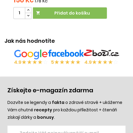
150 Kč
178 Kč
Přidat do košíku

Účinek:
vypadávání vlasů
•
snadné rozčesávání
•
svědění
Jak nás hodnotíte
★
★
★
★
☆
★
★
★
★
★
★
★
★
★
☆
4.9
5
4.9
Získejte e-magazín zdarma
Dozvíte se legendy a
fakta
o zdravé stravě + ukážeme
Vám chutné
recepty
pro každou příležitost + čtenáři
získají dárky a
bonusy
.