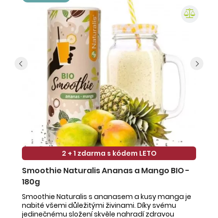
2 + 1 zdarma s kódem LETO
Smoothie Naturalis Ananas a Mango BIO -
S
180g
-
Smoothie Naturalis s ananasem a kusy manga je
Sm
nabité všemi důležitými živinami. Díky svému
ob
jedinečnému složení skvěle nahradí zdravou
ne