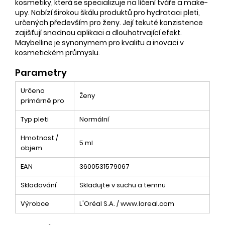
kosmetiky, která se specializuje na líčení tváře a make-
upy. Nabízí širokou škálu produktů pro hydrataci pleti,
určených především pro ženy. Její tekuté konzistence
zajišťují snadnou aplikaci a dlouhotrvající efekt.
Maybelline je synonymem pro kvalitu a inovaci v
kosmetickém průmyslu.
Parametry
Určeno
Ženy
primárně pro
Typ pleti
Normální
Hmotnost /
5 ml
objem
EAN
3600531579067
Skladování
Skladujte v suchu a temnu
Výrobce
L'Oréal S.A. / www.loreal.com