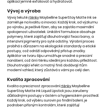
aplikací jemně exfoliovat a hydratovat.
Vývoj a výroba
Vývoj tekuté
rtěnky
Maybelline SuperStay Matte Ink se
zaměřuje na kvalitu a inovaci. Každý krok, od výzkumu
po výrobu, je pečlivě řízen, aby se zajistila maximální
spokojenost uživatelek. Unikátní formulace obsahuje
polymery, které zajišťují dlouhotrvající fixaci barvy, a
intenzivní pigmenty pro syté odstíny. Výrobní proces
probíhá s důrazem na ekologické standardy a etické
postupy, což odráží odpovědný přístup značky.
Aplikátor ve tvaru šípu umožňuje snadné a precizní
nanášení, což činí rtěnku ideální pro každou příležitost.
Dlouhotrvající efekt a matný finiš dodávají rtům
moderní vzhled, který zůstává s vámi po celý den.
Kvalita zpracování
Kvalita a preciznost zpracování
rtěnky
Maybelline
SuperStay Matte Ink Liquid Lipstick jsou zaručeny
důkladnými postupy v čistém a hygienickém prostředí.
Každý krok, od výběru surovin po finální balení, je
podroben přísným kontrolám, které zajišťují