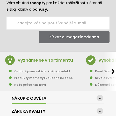
Vám chutné
recepty
pro každou příležitost + čtenáři
získají dárky a
bonusy
.
Vyznáme se v sortimentu
Vysoká 
❯
Osobně jsme vybírali každý produkt
Prvotřídní pě
Produkty máme vyzkoušené na sobě
Skvělá kvalit
Naše práce nás baví
Důkladná kon
NÁKUP & OSVĚTA

ZÁRUKA KVALITY
