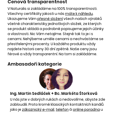
Cenová transparentnost
V Naturalis si zakládáme na 100% transparentnosti.
Všechny certifikáty jakosti u nás
máte k náhledu
.
Ukazujeme Vám
přesné složení
všech našich výrobků
včetně charakteristiky jednotlivých složek, ze kterých
se produkt skládá a podrobně popisujeme jejich účinky
a vlastnosti. Nic Vám netajíme. Stejně tak to je i s
cenami. Nehýbeme uměle cenami a nechvástáme se
přestřelenými procenty. U každého produktu vždy
najdete historii ceny 30 dní zpětně. Naše ceny jsou
férové a vždy transparentní. Na tom si zakládáme.
Ambasadoři kategorie
Ing. Martin Sedláček + Bc. Markéta Štorková
U nás jste v dobrých rukách a nedovolíme, abyste zde
zabloudili. Proto kromě klasických kontaktních kanálů
jako je
zákaznický e-mail
,
telefon
či
online poradna
u