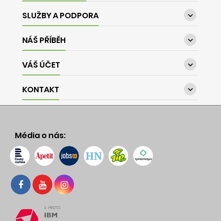
SLUŽBY A PODPORA

NÁŠ PŘÍBĚH

VÁŠ ÚČET

KONTAKT

Média o nás: