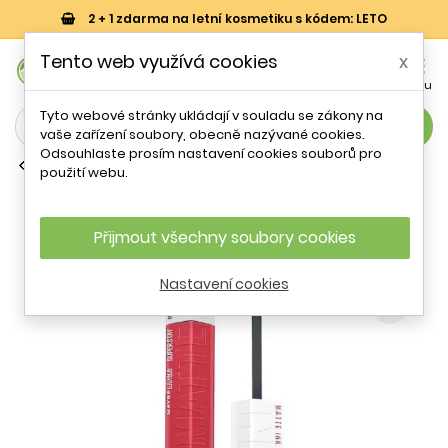
2 + 1 zdarma na letní kosmetiku s kódem: LETO
0
Tento web využívá cookies
x


Košík
Účet
Menu
Tyto webové stránky ukládají v souladu se zákony na
search
vaše zařízení soubory, obecně nazývané cookies.
Odsouhlaste prosím nastavení cookies souborů pro
Běžné matné rtěnky
použití webu.
Maybelline SuperStay Matte Ink Liquid
Lipstick 155 Savant 5 ml
Přijmout všechny soubory cookies
- 28 %
Nastavení cookies