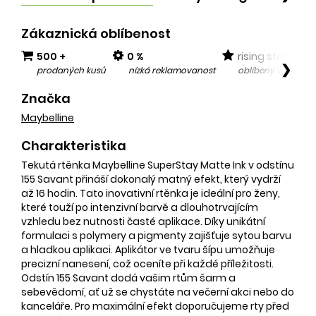
Zákaznická oblíbenost
500 +
0 %
rising star
❯
prodaných kusů
nízká reklamovanost
oblíbený v posled
Značka
Maybelline
Charakteristika
Tekutá rtěnka Maybelline SuperStay Matte Ink v odstínu
155 Savant přináší dokonalý matný efekt, který vydrží
až 16 hodin. Tato inovativní rtěnka je ideální pro ženy,
které touží po intenzivní barvě a dlouhotrvajícím
vzhledu bez nutnosti časté aplikace. Díky unikátní
formulaci s polymery a pigmenty zajišťuje sytou barvu
a hladkou aplikaci. Aplikátor ve tvaru šípu umožňuje
precizní nanesení, což oceníte při každé příležitosti.
Odstín 155 Savant dodá vašim rtům šarm a
sebevědomí, ať už se chystáte na večerní akci nebo do
kanceláře. Pro maximální efekt doporučujeme rty před