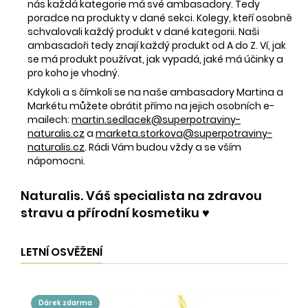
nás každá kategorie má své ambasadory. Tedy
poradce na produkty v dané sekci. Kolegy, kteří osobně
schvalovali každý produkt v dané kategorii. Naši
ambasadoři tedy znají každý produkt od A do Z. Ví, jak
se má produkt používat, jak vypadá, jaké má účinky a
pro koho je vhodný.
Kdykoli a s čímkoli se na naše ambasadory Martina a
Markétu můžete obrátit přímo na jejich osobních e-
mailech:
martin.sedlacek@superpotraviny-
naturalis.cz
a
marketa.storkova@superpotraviny-
naturalis.cz
. Rádi Vám budou vždy a se vším
nápomocni.
Naturalis. Váš specialista na zdravou
stravu a přírodní kosmetiku ♥️
LETNÍ OSVĚŽENÍ
dárek zdarma