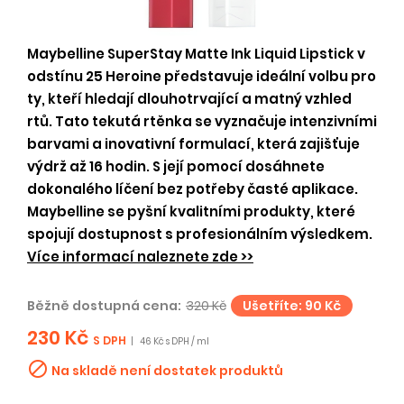
Maybelline SuperStay Matte Ink Liquid Lipstick v
odstínu 25 Heroine představuje ideální volbu pro
ty, kteří hledají dlouhotrvající a matný vzhled
rtů. Tato tekutá rtěnka se vyznačuje intenzivními
barvami a inovativní formulací, která zajišťuje
výdrž až 16 hodin. S její pomocí dosáhnete
dokonalého líčení bez potřeby časté aplikace.
Maybelline se pyšní kvalitními produkty, které
spojují dostupnost s profesionálním výsledkem.
Více informací naleznete zde >>
Běžně dostupná cena:
320 Kč
Ušetříte: 90 Kč
230 Kč
S DPH
|
46 Kč s DPH / ml

Na skladě není dostatek produktů