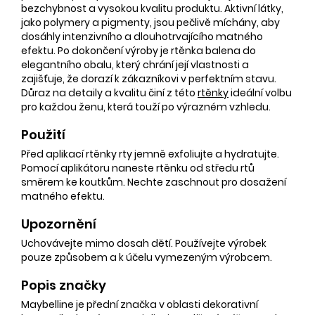
bezchybnost a vysokou kvalitu produktu. Aktivní látky,
jako polymery a pigmenty, jsou pečlivě míchány, aby
dosáhly intenzivního a dlouhotrvajícího matného
efektu. Po dokončení výroby je rtěnka balena do
elegantního obalu, který chrání její vlastnosti a
zajišťuje, že dorazí k zákazníkovi v perfektním stavu.
Důraz na detaily a kvalitu činí z této
rtěnky
ideální volbu
pro každou ženu, která touží po výrazném vzhledu.
Použití
Před aplikací rtěnky rty jemně exfoliujte a hydratujte.
Pomocí aplikátoru naneste rtěnku od středu rtů
směrem ke koutkům. Nechte zaschnout pro dosažení
matného efektu.
Upozornění
Uchovávejte mimo dosah dětí. Používejte výrobek
pouze způsobem a k účelu vymezeným výrobcem.
Popis značky
Maybelline je přední značka v oblasti dekorativní