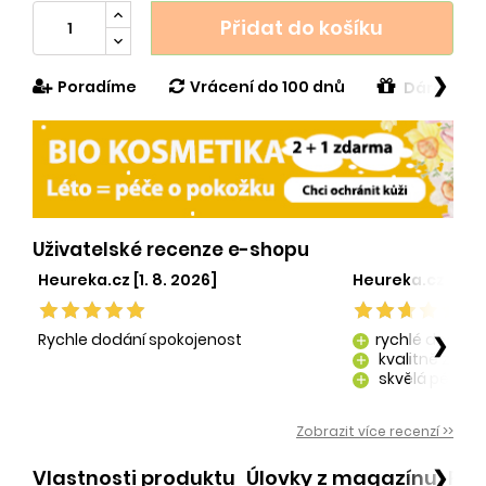
Přidat do košíku
❯
Poradíme
Vrácení do 100 dnů
Dárek v h
Uživatelské recenze e-shopu
Heureka.cz [1. 8. 2026]
Heureka.cz [29. 
Rychle dodání spokojenost
rychlé dodání
❯
add
kvalitně zaba
add
skvělá péče o
add
kvalitní produ
add
Zobrazit více recenzí >>
Vlastnosti produktu
Úlovky z magazínu
Po
❯