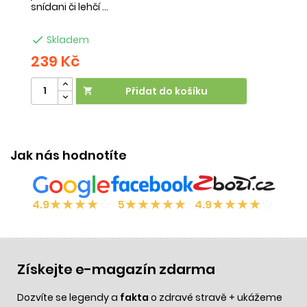
snídani či lehčí ...
na

Skladem
239 Kč
2
Přidat do košíku

Jak nás hodnotíte
★
★
★
★
☆
★
★
★
★
★
★
★
★
★
☆
4.9
5
4.9
Získejte e-magazín zdarma
Dozvíte se legendy a
fakta
o zdravé stravě + ukážeme