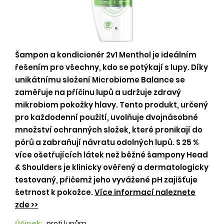
Šampon a kondicionér 2v1 Menthol je ideálním
řešením pro všechny, kdo se potýkají s lupy. Díky
unikátnímu složení Microbiome Balance se
zaměřuje na příčinu lupů a udržuje zdravý
mikrobiom pokožky hlavy. Tento produkt, určený
pro každodenní použití, uvolňuje dvojnásobné
množství ochranných složek, které pronikají do
pórů a zabraňují návratu odolných lupů. S 25 %
více ošetřujících látek než běžné šampony Head
& Shoulders je klinicky ověřený a dermatologicky
testovaný, přičemž jeho vyvážené pH zajišťuje
šetrnost k pokožce.
Více informací naleznete
zde >>
Účinek:
proti lupům