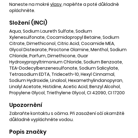
Naneste na mokré
vlasy
, napěňte a poté důkladně
opláchněte.
Složení (INCI)
Aqua, Sodium Laureth Sulfate, Sodium
Xylenesulfonate, Cocamidopropyl Betaine, Sodium
Citrate, Dimethiconol, Citric Acid, Cocamide MEA,
Glycol Distearate, Piroctone Olamine, Menthol, Sodium
Chloride, Parfum, Dimethicone, Guar
Hydroxypropyltrimonium Chloride, Sodium Benzoate,
TEA-Dodecylbenzenesulfonate, Sodium Salicylate,
Tetrasodium EDTA, Trideceth-10, Hexyl Cinnamal,
Sodium Hydroxide, Linalool, Hexamethylindanopyran,
Linalyl Acetate, Histidine, Acetic Acid, Benzyl Alcohol,
Propylene Glycol, Triethylene Glycol, CI 42090, CI 17200
Upozornění
Zabraňte kontaktu s očima. Při zasažení očí okamžitě
důkladně vypláchněte vodou.
Popis značky