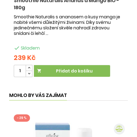
Smoothie Naturalis Ananas a Mango BIO -
S
180g
-
Smoothie Naturalis s ananasem a kusy manga je
Sm
nabité všemi důležitými živinami. Díky svému
ob
jedinečnému složení skvěle nahradí zdravou
ne
snídani či lehčí ...
na

Skladem
239 Kč
2
Přidat do košíku

MOHLO BY VÁS ZAJÍMAT
- 29 %