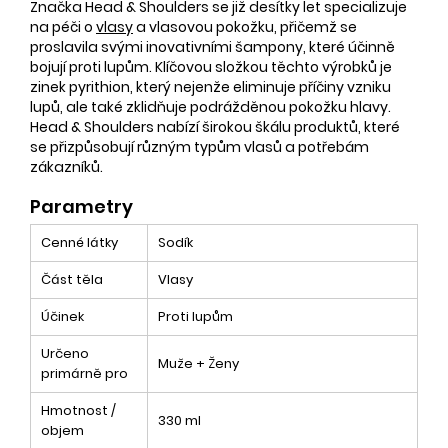
Značka Head & Shoulders se již desítky let specializuje
na péči o
vlasy
a vlasovou pokožku, přičemž se
proslavila svými inovativními šampony, které účinně
bojují proti lupům. Klíčovou složkou těchto výrobků je
zinek pyrithion, který nejenže eliminuje příčiny vzniku
lupů, ale také zklidňuje podrážděnou pokožku hlavy.
Head & Shoulders nabízí širokou škálu produktů, které
se přizpůsobují různým typům vlasů a potřebám
zákazníků.
Parametry
Cenné látky
Sodík
Část těla
Vlasy
Účinek
Proti lupům
Určeno
Muže + Ženy
primárně pro
Hmotnost /
330 ml
objem