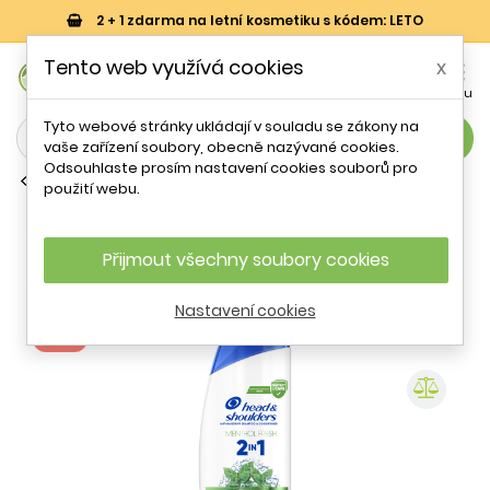
2 + 1 zdarma na letní kosmetiku s kódem: LETO
0
Tento web využívá cookies
x


Košík
Účet
Menu
Tyto webové stránky ukládají v souladu se zákony na
search
vaše zařízení soubory, obecně nazývané cookies.
Odsouhlaste prosím nastavení cookies souborů pro
Běžné kondicionéry
použití webu.
Šampon a kondicionér 2v1 Menthol
Fresh (Anti-Dandruff Shampoo &
Conditioner) Head & Shoulders - 330
Přijmout všechny soubory cookies
ml
Nastavení cookies
- 16 %