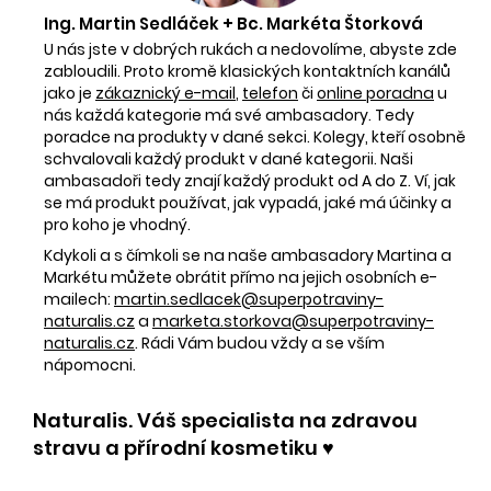
Ing. Martin Sedláček + Bc. Markéta Štorková
U nás jste v dobrých rukách a nedovolíme, abyste zde
zabloudili. Proto kromě klasických kontaktních kanálů
jako je
zákaznický e-mail
,
telefon
či
online poradna
u
nás každá kategorie má své ambasadory. Tedy
poradce na produkty v dané sekci. Kolegy, kteří osobně
schvalovali každý produkt v dané kategorii. Naši
ambasadoři tedy znají každý produkt od A do Z. Ví, jak
se má produkt používat, jak vypadá, jaké má účinky a
pro koho je vhodný.
Kdykoli a s čímkoli se na naše ambasadory Martina a
Markétu můžete obrátit přímo na jejich osobních e-
mailech:
martin.sedlacek@superpotraviny-
naturalis.cz
a
marketa.storkova@superpotraviny-
naturalis.cz
. Rádi Vám budou vždy a se vším
nápomocni.
Naturalis. Váš specialista na zdravou
stravu a přírodní kosmetiku ♥️