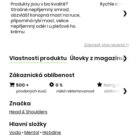
Produkty jsou v bio kvalitě?
Rychle dodání sp
Strašně nepříjemný smrad,
❯
obzvlášť konopná mast na ruce,
připomíná rybí mast, velice
nepříjemný odér i u pleťové ho
krému
Zobrazit více recenzí >>
Vlastnosti produktu
Úlovky z magazínu
Po
❯
Zákaznická oblíbenost
500 +
0 %
rising star
❯
prodaných kusů
nízká reklamovanost
oblíbený v posled
Značka
Head & Shoulders
Hlavní složky
Voda
•
Mentol
•
Histidine