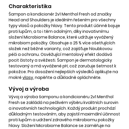
Charakteristika
Šampon a kondicionér 2v1 Menthol Fresh od značky
Head and Shoulders je ideálním řešením pro všechny
typy vlasů a pokožky hlavy. Tento produkt účinně bojuje
proti lupům, a to i těm odolným, díky inovativnímu
složení Microbiome Balance, které udržuje vyvážený
mikrobiom pokožky. Obsahuje o 25 % více ošetřujících
složek než běžné varianty, což zajišťuje hloubkovou
péči a ochranu. Osvěžující mentolový efekt dodává
pocit čistoty a svěžesti. Šampon je dermatologicky
testovaný a má vyvážené pH, což zaručuje šetrnost k
pokožce. Pro dosažení nejlepších výsledků aplikujte na
mokré
vlasy
, napěňte a důkladně opláchněte.
Vývoj a výroba
Vývoj a výroba šamponu a kondicionéru 2v1 Menthol
Fresh se zakládá na pečlivém výběru kvalitních surovin
a inovativních technologiích. Každý produkt prochází
důkladným testováním, aby zajistil maximální účinnost
proti lupům a udržení zdravého mikrobiomu pokožky
hlavy. Složení Microbiome Balance se zaměřuje na