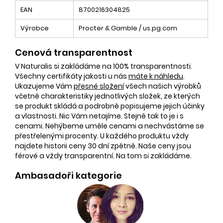
EAN
8700216304825
Výrobce
Procter & Gamble / us.pg.com
Cenová transparentnost
V Naturalis si zakládáme na 100% transparentnosti.
Všechny certifikáty jakosti u nás
máte k náhledu
.
Ukazujeme Vám
přesné složení
všech našich výrobků
včetně charakteristiky jednotlivých složek, ze kterých
se produkt skládá a podrobně popisujeme jejich účinky
a vlastnosti. Nic Vám netajíme. Stejně tak to je i s
cenami. Nehýbeme uměle cenami a nechvástáme se
přestřelenými procenty. U každého produktu vždy
najdete historii ceny 30 dní zpětně. Naše ceny jsou
férové a vždy transparentní. Na tom si zakládáme.
Ambasadoři kategorie