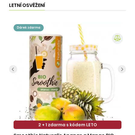
LETNÍ OSVĚŽENÍ
dárek zdarma
2 + 1 zdarma s kódem LETO