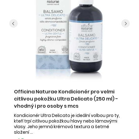
 -
Officina Naturae Kondicionér pro velmi
U
citlivou pokožku Ultra Delicato (250 ml) -
s
vhodný i pro osoby s mcs
í
Ur
S
př
Kondicionér Ultra Delicato je ideální volbou pro ty,
.
a 
kteří trpí citlivou pokožkou hlavy nebo lámavými
vlasy. Jeho jemná krémová textura a šetrné
složení ...