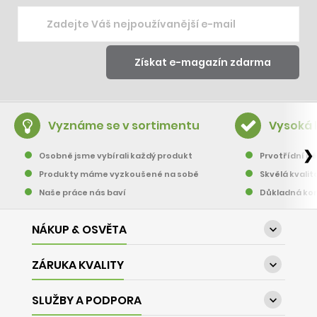
Vyznáme se v sortimentu
Vysoká 
❯
Osobně jsme vybírali každý produkt
Prvotřídní pě
Produkty máme vyzkoušené na sobě
Skvělá kvalit
Naše práce nás baví
Důkladná kon
NÁKUP & OSVĚTA

ZÁRUKA KVALITY

SLUŽBY A PODPORA
