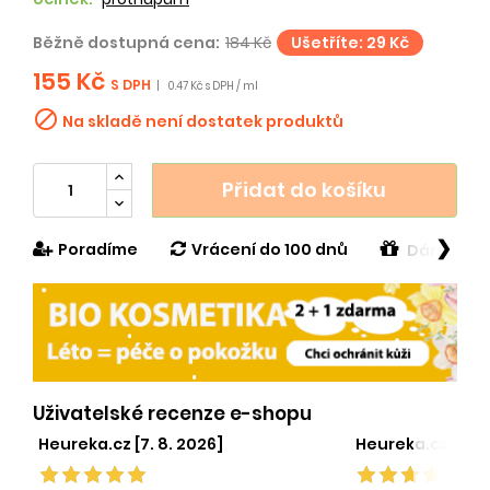
Běžně dostupná cena:
184 Kč
Ušetříte: 29 Kč
155 Kč
S DPH
|
0.47 Kč s DPH / ml

Na skladě není dostatek produktů
Přidat do košíku
❯
Poradíme
Vrácení do 100 dnů
Dárek v h
Uživatelské recenze e-shopu
Heureka.cz [7. 8. 2026]
Heureka.cz [1. 8.