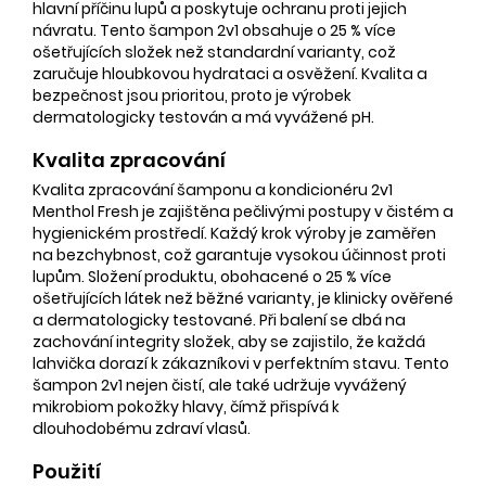
hlavní příčinu lupů a poskytuje ochranu proti jejich
návratu. Tento šampon 2v1 obsahuje o 25 % více
ošetřujících složek než standardní varianty, což
zaručuje hloubkovou hydrataci a osvěžení. Kvalita a
bezpečnost jsou prioritou, proto je výrobek
dermatologicky testován a má vyvážené pH.
Kvalita zpracování
Kvalita zpracování šamponu a kondicionéru 2v1
Menthol Fresh je zajištěna pečlivými postupy v čistém a
hygienickém prostředí. Každý krok výroby je zaměřen
na bezchybnost, což garantuje vysokou účinnost proti
lupům. Složení produktu, obohacené o 25 % více
ošetřujících látek než běžné varianty, je klinicky ověřené
a dermatologicky testované. Při balení se dbá na
zachování integrity složek, aby se zajistilo, že každá
lahvička dorazí k zákazníkovi v perfektním stavu. Tento
šampon 2v1 nejen čistí, ale také udržuje vyvážený
mikrobiom pokožky hlavy, čímž přispívá k
dlouhodobému zdraví vlasů.
Použití