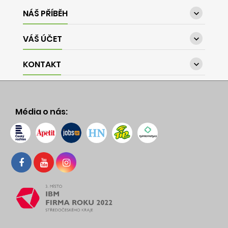
NÁŠ PŘÍBĚH

VÁŠ ÚČET

KONTAKT

Média o nás: