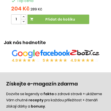

Top cena
204 Kč
2
289 Kč
Přidat do košíku

Jak nás hodnotíte
★
★
★
★
☆
★
★
★
★
★
★
★
★
★
☆
4.9
5
4.9
Získejte e-magazín zdarma
Dozvíte se legendy a
fakta
o zdravé stravě + ukážeme
Vám chutné
recepty
pro každou příležitost + čtenáři
získají dárky a
bonusy
.