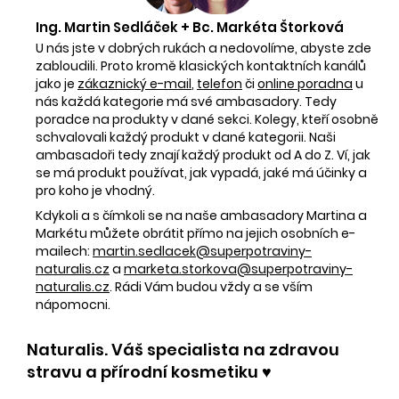
Ing. Martin Sedláček + Bc. Markéta Štorková
U nás jste v dobrých rukách a nedovolíme, abyste zde
zabloudili. Proto kromě klasických kontaktních kanálů
jako je
zákaznický e-mail
,
telefon
či
online poradna
u
nás každá kategorie má své ambasadory. Tedy
poradce na produkty v dané sekci. Kolegy, kteří osobně
schvalovali každý produkt v dané kategorii. Naši
ambasadoři tedy znají každý produkt od A do Z. Ví, jak
se má produkt používat, jak vypadá, jaké má účinky a
pro koho je vhodný.
Kdykoli a s čímkoli se na naše ambasadory Martina a
Markétu můžete obrátit přímo na jejich osobních e-
mailech:
martin.sedlacek@superpotraviny-
naturalis.cz
a
marketa.storkova@superpotraviny-
naturalis.cz
. Rádi Vám budou vždy a se vším
nápomocni.
Naturalis. Váš specialista na zdravou
stravu a přírodní kosmetiku ♥️