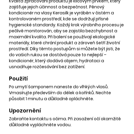
Kvalita zpracování produktů je klíčovým prvkem, který
zajišťuje jejich účinnost a bezpečnost. Pěnový
kondicionér na vlasy Kerasilk je vyráběn v čistém a
kontrolovaném prostředí, kde se dodržují přísné
hygienické standardy. Každý krok výrobního procesu je
pečlivě monitorován, aby se zajistila bezchybnost a
maximální kvalita. Při balení se používají ekologické
materiály, které chrání produkt a zároveň šetří životní
prostředí. Díky těmto postupům si můžete být jisti, že
do vašich rukou se dostává pouze to nejlepší –
kondicionér, který dodává objem, hydrataci a
usnadňuje rozčesávání bez zatížení.
Použití
Po umytí šamponem naneste do vlhkých vlasů.
Vmasírujte především do délek a kořínků. Nechte
působit 1 minutu a důkladně opláchněte.
Upozornění
Zabraňte kontaktu s očima. Při zasažení očí okamžitě
důkladně vypláchněte vodou.