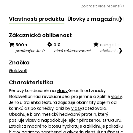
Zobrazit více recenzí >>
Vlastnosti produktu
Úlovky z magazínu
Po
❯
Zákaznická oblíbenost
500 +
0 %
rising star
❯
prodaných kusů
nízká reklamovanost
oblíbený v posled
Značka
Goldwell
Charakteristika
Pěnový kondicionér na
vlasy
Kerasilk od značky
Goldwell přináší revoluční péči pro jemné a zplihlé
vlasy
.
Jeho ultralehká textura zajišťuje okamžitý objem od
kořínků až po konečky, aniž by
vlasy
zatěžovala.
Obsahuje biomimetický hedvábný protein, který
posiluje vlasy a napodobuje jejich přirozenou strukturu.
Extrakt z modrého lotosu hydratuje a zklidňuje pokožku
hlavy, zatímco panthenol a glycerin zlepšují pružnost a