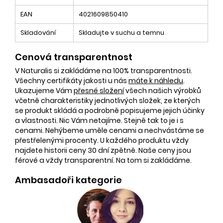
EAN
4021609850410
Skladování
Skladujte v suchu a temnu
Cenová transparentnost
V Naturalis si zakládáme na 100% transparentnosti.
Všechny certifikáty jakosti u nás
máte k náhledu
.
Ukazujeme Vám
přesné složení
všech našich výrobků
včetně charakteristiky jednotlivých složek, ze kterých
se produkt skládá a podrobně popisujeme jejich účinky
a vlastnosti. Nic Vám netajíme. Stejně tak to je i s
cenami. Nehýbeme uměle cenami a nechvástáme se
přestřelenými procenty. U každého produktu vždy
najdete historii ceny 30 dní zpětně. Naše ceny jsou
férové a vždy transparentní. Na tom si zakládáme.
Ambasadoři kategorie