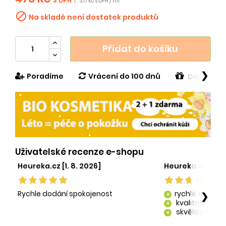
S DPH
|
3.17 Kč s DPH / ml

Na skladě není dostatek produktů
Přidat do košíku
❯
Poradíme
Vrácení do 100 dnů
Dárek v h
Uživatelské recenze e-shopu
Heureka.cz [1. 8. 2026]
Heureka.cz [29. 
Rychle dodání spokojenost
rychlé dodání
❯
add
kvalitně zaba
add
skvělá péče o
add
kvalitní produ
add