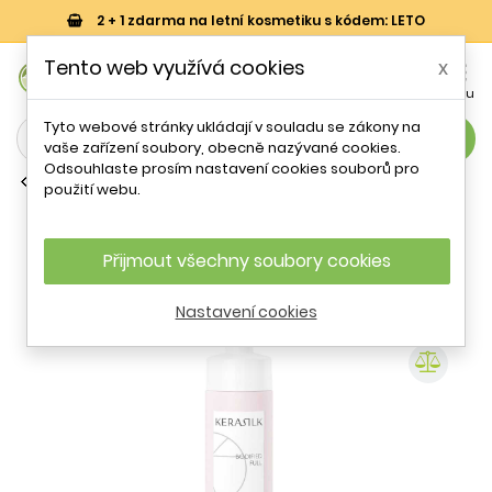
2 + 1 zdarma na letní kosmetiku s kódem: LETO
0
Tento web využívá cookies
x


Košík
Účet
Menu
Tyto webové stránky ukládají v souladu se zákony na
search
vaše zařízení soubory, obecně nazývané cookies.
Odsouhlaste prosím nastavení cookies souborů pro
Běžné kondicionéry
použití webu.
Pěnový kondicionér na vlasy Kerasilk
(Volumizing Foam Conditioner)
Goldwell - 150 ml
Přijmout všechny soubory cookies
Nastavení cookies
- 23 %