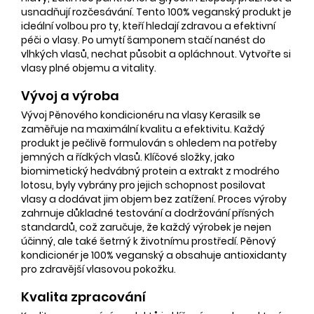
usnadňují rozčesávání. Tento 100% veganský produkt je
ideální volbou pro ty, kteří hledají zdravou a efektivní
péči o vlasy. Po umytí šamponem stačí nanést do
vlhkých vlasů, nechat působit a opláchnout. Vytvořte si
vlasy plné objemu a vitality.
Vývoj a výroba
Vývoj Pěnového kondicionéru na vlasy Kerasilk se
zaměřuje na maximální kvalitu a efektivitu. Každý
produkt je pečlivě formulován s ohledem na potřeby
jemných a řídkých vlasů. Klíčové složky, jako
biomimetický hedvábný protein a extrakt z modrého
lotosu, byly vybrány pro jejich schopnost posilovat
vlasy a dodávat jim objem bez zatížení. Proces výroby
zahrnuje důkladné testování a dodržování přísných
standardů, což zaručuje, že každý výrobek je nejen
účinný, ale také šetrný k životnímu prostředí. Pěnový
kondicionér je 100% veganský a obsahuje antioxidanty
pro zdravější vlasovou pokožku.
Kvalita zpracování