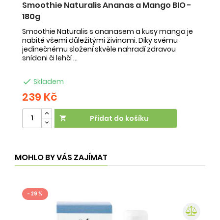
Smoothie Naturalis Ananas a Mango BIO -
S
180g
-
Smoothie Naturalis s ananasem a kusy manga je
Sm
nabité všemi důležitými živinami. Díky svému
ob
jedinečnému složení skvěle nahradí zdravou
ne
snídani či lehčí ...
na

Skladem
239 Kč
2
Přidat do košíku

MOHLO BY VÁS ZAJÍMAT
- 29 %