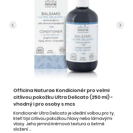
 -
Officina Naturae Kondicionér pro velmi
U
citlivou pokožku Ultra Delicato (250 ml) -
s
vhodný i pro osoby s mcs
í
Ur
S
př
Kondicionér Ultra Delicato je ideální volbou pro ty,
.
a 
kteří trpí citlivou pokožkou hlavy nebo lámavými
vlasy. Jeho jemná krémová textura a šetrné
složení ...