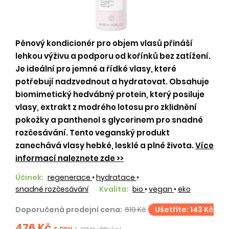
Pěnový kondicionér pro objem vlasů přináší
lehkou výživu a podporu od kořínků bez zatížení.
Je ideální pro jemné a řídké vlasy, které
potřebují nadzvednout a hydratovat. Obsahuje
biomimetický hedvábný protein, který posiluje
vlasy, extrakt z modrého lotosu pro zklidnění
pokožky a panthenol s glycerinem pro snadné
rozčesávání. Tento veganský produkt
zanechává vlasy hebké, lesklé a plné života.
Více
informací naleznete zde >>
Účinek:
regenerace
•
hydratace
•
snadné rozčesávání
Kvalita:
bio
•
vegan
•
eko
Doporučená prodejní cena:
619 Kč
Ušetříte: 143 Kč
476 Kč