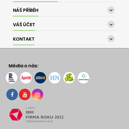
NÁŠ PŘÍBĚH

VÁŠ ÚČET

KONTAKT

Média o nás: