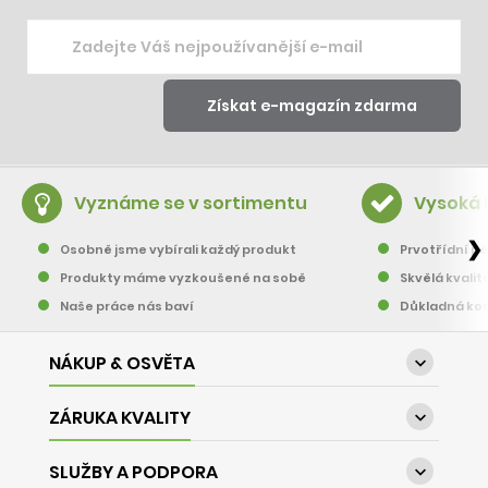
Vyznáme se v sortimentu
Vysoká 
❯
Osobně jsme vybírali každý produkt
Prvotřídní pě
Produkty máme vyzkoušené na sobě
Skvělá kvalit
Naše práce nás baví
Důkladná kon
NÁKUP & OSVĚTA

ZÁRUKA KVALITY

SLUŽBY A PODPORA
