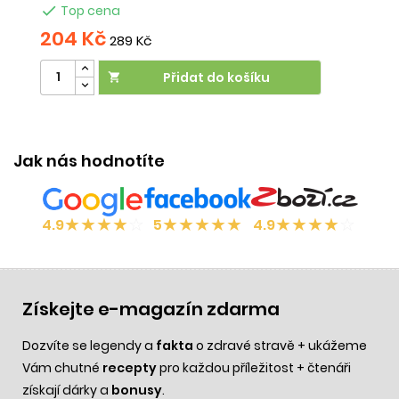

Top cena
204 Kč
2
289 Kč
Přidat do košíku

Jak nás hodnotíte
★
★
★
★
☆
★
★
★
★
★
★
★
★
★
☆
4.9
5
4.9
Získejte e-magazín zdarma
Dozvíte se legendy a
fakta
o zdravé stravě + ukážeme
Vám chutné
recepty
pro každou příležitost + čtenáři
získají dárky a
bonusy
.