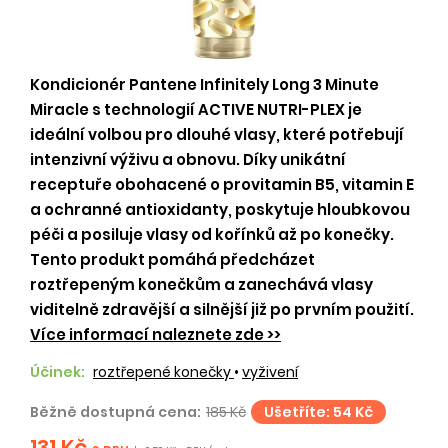
Kondicionér Pantene Infinitely Long 3 Minute
Miracle s technologií ACTIVE NUTRI-PLEX je
ideální volbou pro dlouhé vlasy, které potřebují
intenzivní výživu a obnovu. Díky unikátní
receptuře obohacené o provitamin B5, vitamin E
a ochranné antioxidanty, poskytuje hloubkovou
péči a posiluje vlasy od kořínků až po konečky.
Tento produkt pomáhá předcházet
roztřepeným konečkům a zanechává vlasy
viditelně zdravější a silnější již po prvním použití.
Více informací naleznete zde >>
Účinek:
roztřepené konečky
•
vyživení
Běžně dostupná cena:
185 Kč
Ušetříte: 54 Kč
131 Kč