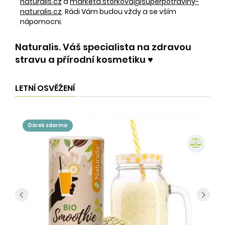
naturalis.cz
a
marketa.storkova@superpotraviny-
naturalis.cz
. Rádi Vám budou vždy a se vším
nápomocni.
Naturalis. Váš specialista na zdravou
stravu a přírodní kosmetiku ♥️
LETNÍ OSVĚŽENÍ
dárek zdarma