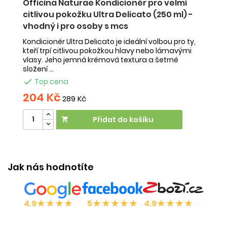
 -
Officina Naturae Kondicionér pro velmi
U
citlivou pokožku Ultra Delicato (250 ml) -
s
vhodný i pro osoby s mcs
í
Ur
S
př
Kondicionér Ultra Delicato je ideální volbou pro ty,
.
a 
kteří trpí citlivou pokožkou hlavy nebo lámavými
vlasy. Jeho jemná krémová textura a šetrné
složení ...

Top cena
204 Kč
2
289 Kč
Přidat do košíku

Jak nás hodnotíte
★
★
★
★
☆
★
★
★
★
★
★
★
★
★
☆
4.9
5
4.9