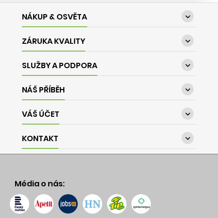
NÁKUP & OSVĚTA

ZÁRUKA KVALITY

SLUŽBY A PODPORA

NÁŠ PŘÍBĚH

VÁŠ ÚČET

KONTAKT

Média o nás: