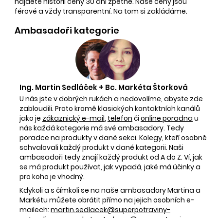
najdete historii ceny 30 dní zpětně. Naše ceny jsou
férové a vždy transparentní. Na tom si zakládáme.
Ambasadoři kategorie
Ing. Martin Sedláček + Bc. Markéta Štorková
U nás jste v dobrých rukách a nedovolíme, abyste zde
zabloudili. Proto kromě klasických kontaktních kanálů
jako je
zákaznický e-mail
,
telefon
či
online poradna
u
nás každá kategorie má své ambasadory. Tedy
poradce na produkty v dané sekci. Kolegy, kteří osobně
schvalovali každý produkt v dané kategorii. Naši
ambasadoři tedy znají každý produkt od A do Z. Ví, jak
se má produkt používat, jak vypadá, jaké má účinky a
pro koho je vhodný.
Kdykoli a s čímkoli se na naše ambasadory Martina a
Markétu můžete obrátit přímo na jejich osobních e-
mailech:
martin.sedlacek@superpotraviny-