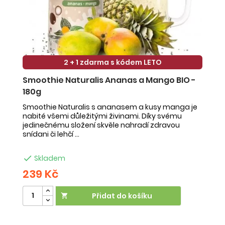
2 + 1 zdarma s kódem LETO
Smoothie Naturalis Ananas a Mango BIO -
S
180g
-
Smoothie Naturalis s ananasem a kusy manga je
Sm
nabité všemi důležitými živinami. Díky svému
ob
jedinečnému složení skvěle nahradí zdravou
ne
snídani či lehčí ...
na

Skladem
239 Kč
2
Přidat do košíku
