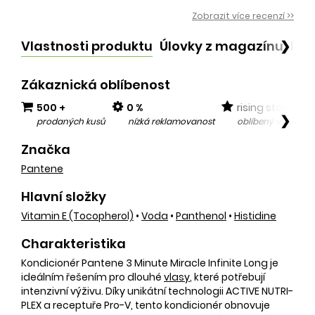
Zobrazit více recenzí >>
Vlastnosti produktu
Úlovky z magazínu
Po
❯
Zákaznická oblíbenost
500 +
0 %
rising star
❯
prodaných kusů
nízká reklamovanost
oblíbený v posled
Značka
Pantene
Hlavní složky
Vitamin E (tocopherol)
•
Voda
•
Panthenol
•
Histidine
Charakteristika
Kondicionér Pantene 3 Minute Miracle Infinite Long je
ideálním řešením pro dlouhé
vlasy
, které potřebují
intenzivní výživu. Díky unikátní technologii ACTIVE NUTRI-
PLEX a receptuře Pro-V, tento kondicionér obnovuje