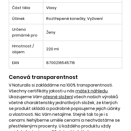
Část těla
Vlasy
Účinek
Roztřepené konečky, Vyživení
Určeno
Ženy
primárně pro
Hmotnost /
220 ml
objem
EAN
8700216545716
Cenová transparentnost
V Naturalis si zakládáme na 100% transparentnosti.
Všechny certifikáty jakosti u nás
máte k náhledu
.
Ukazujeme Vám
přesné složení
všech našich výrobků
včetně charakteristiky jednotlivých složek, ze kterých
se produkt skládá a podrobně popisujeme jejich účinky
a vlastnosti. Nic Vám netajíme. Stejně tak to je i s
cenami. Nehýbeme uměle cenami a nechvástáme se
přestřelenými procenty. U každého produktu vždy