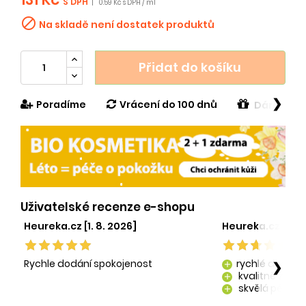
S DPH
|
0.59 Kč s DPH / ml

Na skladě není dostatek produktů
Přidat do košíku
❯
Poradíme
Vrácení do 100 dnů
Dárek v h
Uživatelské recenze e-shopu
Heureka.cz [1. 8. 2026]
Heureka.cz [29. 
Rychle dodání spokojenost
rychlé dodání
❯
add
kvalitně zaba
add
skvělá péče o
add
kvalitní produ
add