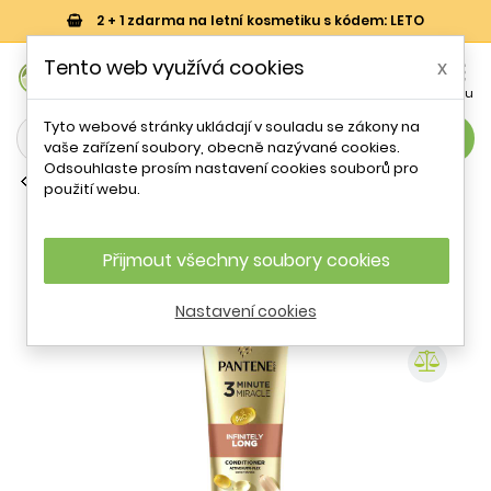
2 + 1 zdarma na letní kosmetiku s kódem: LETO
0
Tento web využívá cookies
x


Košík
Účet
Menu
Tyto webové stránky ukládají v souladu se zákony na
search
vaše zařízení soubory, obecně nazývané cookies.
Odsouhlaste prosím nastavení cookies souborů pro
Běžné kondicionéry
použití webu.
Kondicionér pro dlouhé vlasy 3 Minute
Miracle Infinite Long (Conditioner)
Pantene - 220 ml
Přijmout všechny soubory cookies
Nastavení cookies
- 29 %