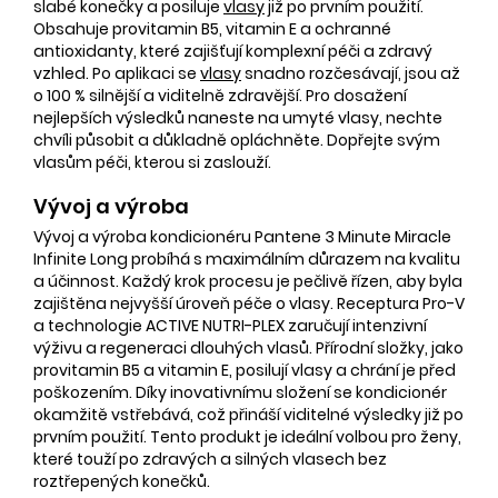
slabé konečky a posiluje
vlasy
již po prvním použití.
Obsahuje provitamin B5, vitamin E a ochranné
antioxidanty, které zajišťují komplexní péči a zdravý
vzhled. Po aplikaci se
vlasy
snadno rozčesávají, jsou až
o 100 % silnější a viditelně zdravější. Pro dosažení
nejlepších výsledků naneste na umyté vlasy, nechte
chvíli působit a důkladně opláchněte. Dopřejte svým
vlasům péči, kterou si zaslouží.
Vývoj a výroba
Vývoj a výroba kondicionéru Pantene 3 Minute Miracle
Infinite Long probíhá s maximálním důrazem na kvalitu
a účinnost. Každý krok procesu je pečlivě řízen, aby byla
zajištěna nejvyšší úroveň péče o vlasy. Receptura Pro-V
a technologie ACTIVE NUTRI-PLEX zaručují intenzivní
výživu a regeneraci dlouhých vlasů. Přírodní složky, jako
provitamin B5 a vitamin E, posilují vlasy a chrání je před
poškozením. Díky inovativnímu složení se kondicionér
okamžitě vstřebává, což přináší viditelné výsledky již po
prvním použití. Tento produkt je ideální volbou pro ženy,
které touží po zdravých a silných vlasech bez
roztřepených konečků.