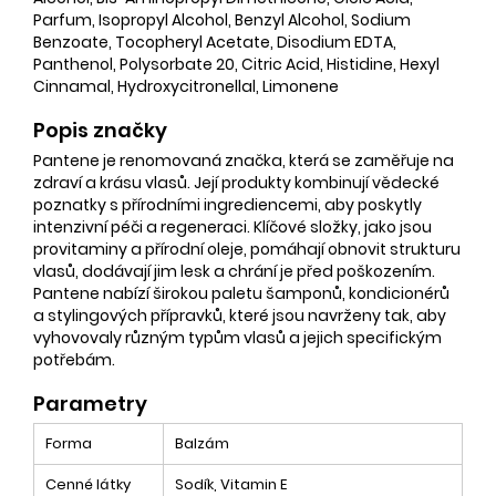
Parfum, Isopropyl Alcohol, Benzyl Alcohol, Sodium
Benzoate, Tocopheryl Acetate, Disodium EDTA,
Panthenol, Polysorbate 20, Citric Acid, Histidine, Hexyl
Cinnamal, Hydroxycitronellal, Limonene
Popis značky
Pantene je renomovaná značka, která se zaměřuje na
zdraví a krásu vlasů. Její produkty kombinují vědecké
poznatky s přírodními ingrediencemi, aby poskytly
intenzivní péči a regeneraci. Klíčové složky, jako jsou
provitaminy a přírodní oleje, pomáhají obnovit strukturu
vlasů, dodávají jim lesk a chrání je před poškozením.
Pantene nabízí širokou paletu šamponů, kondicionérů
a stylingových přípravků, které jsou navrženy tak, aby
vyhovovaly různým typům vlasů a jejich specifickým
potřebám.
Parametry
Forma
Balzám
Cenné látky
Sodík, Vitamin E