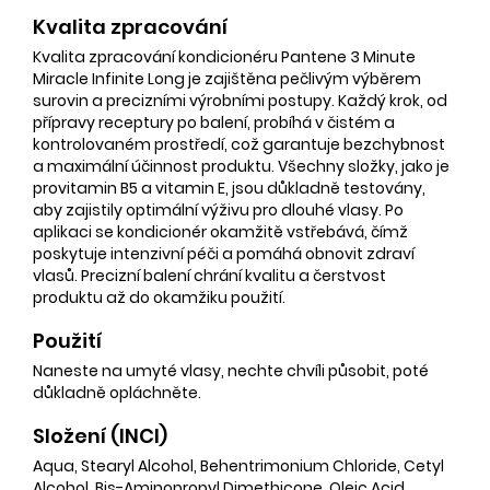
Kvalita zpracování
Kvalita zpracování kondicionéru Pantene 3 Minute
Miracle Infinite Long je zajištěna pečlivým výběrem
surovin a precizními výrobními postupy. Každý krok, od
přípravy receptury po balení, probíhá v čistém a
kontrolovaném prostředí, což garantuje bezchybnost
a maximální účinnost produktu. Všechny složky, jako je
provitamin B5 a vitamin E, jsou důkladně testovány,
aby zajistily optimální výživu pro dlouhé vlasy. Po
aplikaci se kondicionér okamžitě vstřebává, čímž
poskytuje intenzivní péči a pomáhá obnovit zdraví
vlasů. Precizní balení chrání kvalitu a čerstvost
produktu až do okamžiku použití.
Použití
Naneste na umyté vlasy, nechte chvíli působit, poté
důkladně opláchněte.
Složení (INCI)
Aqua, Stearyl Alcohol, Behentrimonium Chloride, Cetyl
Alcohol, Bis-Aminopropyl Dimethicone, Oleic Acid,