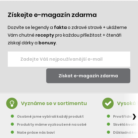
Získejte e-magazín zdarma
Dozvíte se legendy a
fakta
o zdravé stravě + ukážeme
Vám chutné
recepty
pro každou příležitost + čtenáři
získají dárky a
bonusy
.
Vyznáme se v sortimentu
Vysoká 
❯
Osobně jsme vybírali každý produkt
Prvotřídní pě
Produkty máme vyzkoušené na sobě
Skvělá kvalit
Naše práce nás baví
Důkladná kon