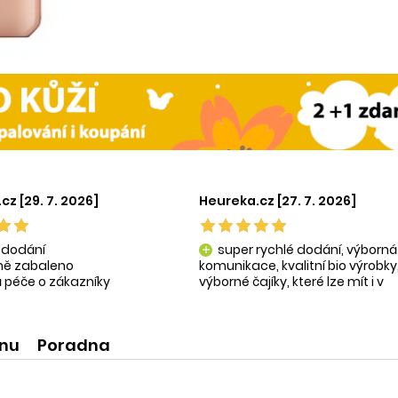
cz [29. 7. 2026]
Heureka.cz [27. 7. 2026]
 dodání
super rychlé dodání, výborná
add
tně zabaleno
komunikace, kvalitní bio výrobky
 péče o zákazníky
výborné čajíky, které lze mít i v
ní produkty
krásné praktické dóze-lze použít
na super praktické dárečky:-)
ínu
Poradna