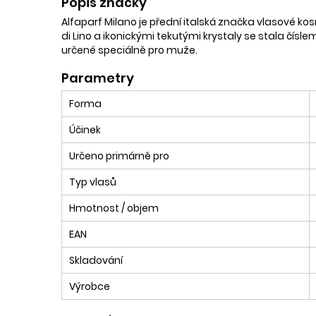
Popis značky
Alfaparf Milano je přední italská značka vlasové kosm
di Lino a ikonickými tekutými krystaly se stala čís
určené speciálně pro muže.
Parametry
Forma
Účinek
Určeno primárně pro
Typ vlasů
Hmotnost / objem
EAN
Skladování
Výrobce