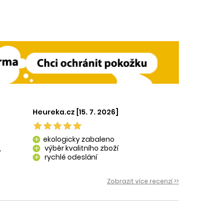
Heureka.cz [15. 7. 2026]
ekologicky zabaleno
add
,
výběr kvalitního zboží
add
rychlé odeslání
add
 i
Zobrazit více recenzí >>