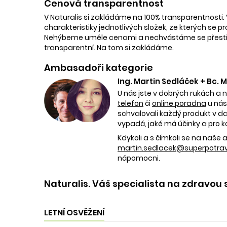
Cenová transparentnost
V Naturalis si zakládáme na 100% transparentnosti. 
charakteristiky jednotlivých složek, ze kterých se p
Nehýbeme uměle cenami a nechvástáme se přestřele
transparentní. Na tom si zakládáme.
Ambasadoři kategorie
Ing. Martin Sedláček + Bc.
U nás jste v dobrých rukách a 
telefon
či
online poradna
u nás
schvalovali každý produkt v dan
vypadá, jaké má účinky a pro k
Kdykoli a s čímkoli se na naš
martin.sedlacek@superpotravi
nápomocni.
Naturalis. Váš specialista na zdravou 
LETNÍ OSVĚŽENÍ