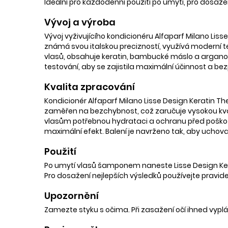
Ideální pro každodenní použití po umytí, pro dosaže
Vývoj a výroba
Vývoj vyživujícího kondicionéru Alfaparf Milano Lis
známá svou italskou precizností, využívá moderní t
vlasů, obsahuje keratin, bambucké máslo a arganový
testování, aby se zajistila maximální účinnost a be
Kvalita zpracování
Kondicionér Alfaparf Milano Lisse Design Keratin T
zaměřen na bezchybnost, což zaručuje vysokou kval
vlasům potřebnou hydrataci a ochranu před poškozen
maximální efekt. Balení je navrženo tak, aby uchoval
Použití
Po umytí vlasů šamponem naneste Lisse Design Kera
Pro dosažení nejlepších výsledků používejte pravide
Upozornění
Zamezte styku s očima. Při zasažení očí ihned vyp