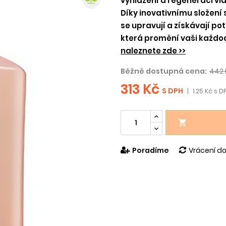
vyhlazení a regeneraci vlas
Díky inovativnímu složení 
se upravují a získávají po
která promění vaši každode
naleznete zde >>
Běžně dostupná cena:
442 
313 Kč
S DPH
|
1.25 Kč s D

Poradíme
Vrácení do