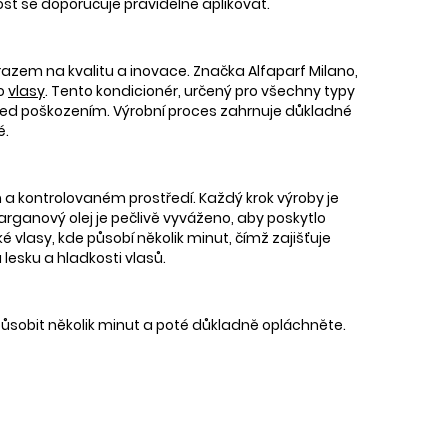
ost se doporučuje pravidelně aplikovat.
razem na kvalitu a inovace. Značka Alfaparf Milano,
 o
vlasy
. Tento kondicionér, určený pro všechny typy
 před poškozením. Výrobní proces zahrnuje důkladné
é.
 a kontrolovaném prostředí. Každý krok výroby je
ganový olej je pečlivě vyváženo, aby poskytlo
lasy, kde působí několik minut, čímž zajišťuje
 lesku a hladkosti vlasů.
ůsobit několik minut a poté důkladně opláchněte.