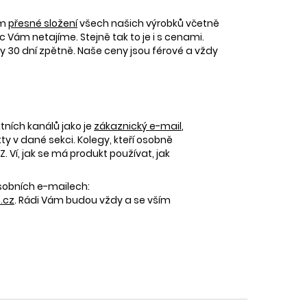
ám
přesné složení
všech našich výrobků včetně
c Vám netajíme. Stejně tak to je i s cenami.
30 dní zpětně. Naše ceny jsou férové a vždy
tních kanálů jako je
zákaznický e-mail
,
 v dané sekci. Kolegy, kteří osobně
 Ví, jak se má produkt používat, jak
osobních e-mailech:
.cz
. Rádi Vám budou vždy a se vším