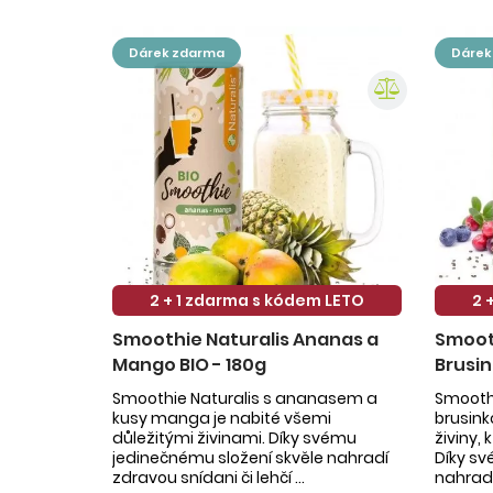
dárek zdarma
dáre
2 + 1 zdarma s kódem LETO
2 
Smoothie Naturalis Ananas a
Smooth
Mango BIO - 180g
Brusin
Smoothie Naturalis s ananasem a
Smoothi
kusy manga je nabité všemi
brusin
důležitými živinami. Díky svému
živiny,
jedinečnému složení skvěle nahradí
Díky sv
zdravou snídani či lehčí ...
nahradí