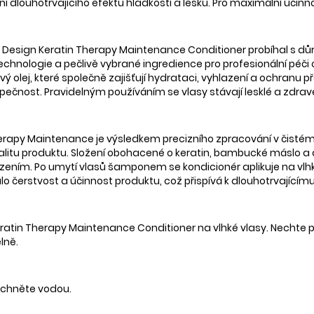
ní dlouhotrvajícího efektu hladkosti a lesku. Pro maximální účinn
se Design Keratin Therapy Maintenance Conditioner probíhal s dů
echnologie a pečlivě vybrané ingredience pro profesionální péči
 olej, které společně zajišťují hydrataci, vyhlazení a ochranu
zpečnost. Pravidelným používáním se vlasy stávají lesklé a zdrav
herapy Maintenance je výsledkem precizního zpracování v čistém
itu produktu. Složení obohacené o keratin, bambucké máslo a ar
ím. Po umytí vlasů šamponem se kondicionér aplikuje na vlhké v
o čerstvost a účinnost produktu, což přispívá k dlouhotrvajícímu
tin Therapy Maintenance Conditioner na vlhké vlasy. Nechte p
lně.
láchněte vodou.