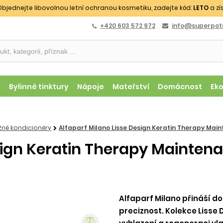
bjednejte libovolnou letní ochranou kosmetiku, zadejte kód:
LETO
a zí
+420 603 572 972
info@superpotr
y
Bylinné tinktury
Nápoje
Mateřství
Domácnost
Ek
žné kondicionéry
Alfaparf Milano Lisse Design Keratin Therapy Mai
sign Keratin Therapy Mainten
Alfaparf Milano přináší do
preciznost. Kolekce Lisse