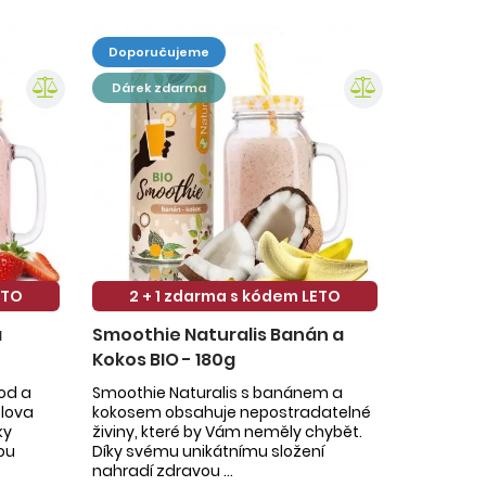
doporučujeme
dárek zdarma
ETO
2 + 1 zdarma s kódem LETO
a
Smoothie Naturalis Banán a
Kokos BIO - 180g
hod a
Smoothie Naturalis s banánem a
slova
kokosem obsahuje nepostradatelné
ky
živiny, které by Vám neměly chybět.
ou
Díky svému unikátnímu složení
nahradí zdravou ...