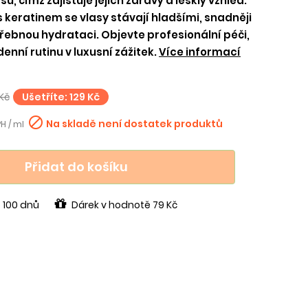
ů, čímž zajišťuje jejich zdravý a lesklý vzhled.
s keratinem se vlasy stávají hladšími, snadněji
třebnou hydrataci. Objevte profesionální péči,
nní rutinu v luxusní zážitek.
Více informací
Kč
Ušetříte: 129 Kč

Na skladě není dostatek produktů
PH / ml
Přidat do košíku
 100 dnů
Dárek v hodnotě 79 Kč