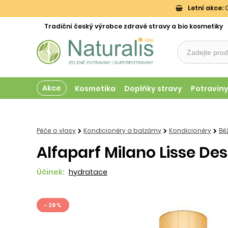
Letní akce:
O
Tradiční český výrobce zdravé stravy a bio kosmetiky
Akce
Kosmetika
Doplňky stravy
Potravin
Péče o vlasy
Kondicionéry a balzámy
Kondicionéry
Bě
Alfaparf Milano Lisse De
Účinek:
hydratace
- 29 %