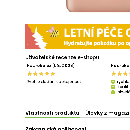
Uživatelské recenze e-shopu
Heureka.cz [1. 8. 2026]
Heureka.
Rychle dodání spokojenost
rychlé
add
kvali
add
skvělá
add
kvalit
add
Vlastnosti produktu
Úlovky z magaz
Zákaznická oblíbenost