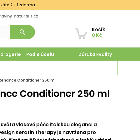
skáte 2 + 1 zdarma.
aviny-naturalis.cz
Košík
search
0 Kč
odrogerie
Podle účelu
Záruka kvality
Magazín
ntenance Conditioner 250 ml
ance Conditioner 250 ml
 světa vlasové péče italskou eleganci a
 Design Keratin Therapy je navržena pro