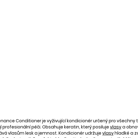
nance Conditioner je vyživující kondicionér určený pro všechny 
í profesionální péči. Obsahuje keratin, který posiluje
vlasy
a obnov
ává vlasům lesk a jemnost. Kondicionér udržuje
vlasy
hladké a zd