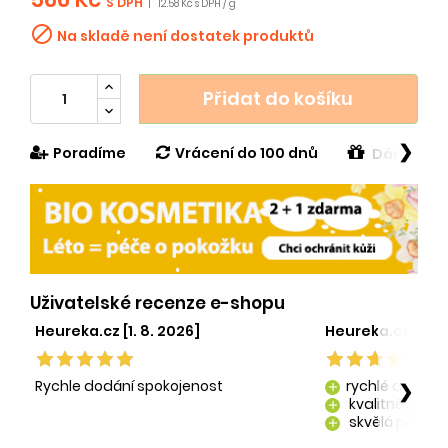
S DPH
|
12.58 Kč s DPH / g

Na skladě není dostatek produktů
Přidat do košíku
❯
Poradíme
Vrácení do 100 dnů
Dárek v h
Uživatelské recenze e-shopu
Heureka.cz [1. 8. 2026]
Heureka.cz [29. 
Rychle dodání spokojenost
rychlé dodání
❯
add
kvalitně zaba
add
skvělá péče o
add
kvalitní produ
add