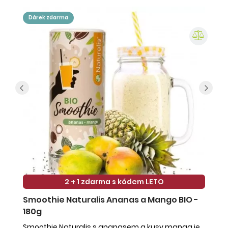
dárek zdarma
2 + 1 zdarma s kódem LETO
Smoothie Naturalis Ananas a Mango BIO -
S
180g
-
Smoothie Naturalis s ananasem a kusy manga je
Sm