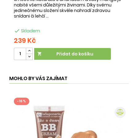
nabité všemi důležitými živinami. Díky svému
ob
jedinečnému složení skvěle nahradí zdravou
ne
snídani či lehčí ...
na

Skladem
239 Kč
2
Přidat do košíku

MOHLO BY VÁS ZAJÍMAT
- 16 %