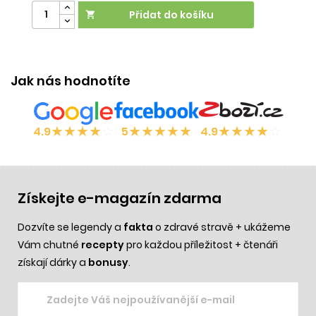
Přidat do košíku

Účinek:
regenerace
•
dokonalé krytí
Vliv na orgán:
Ú
kůže
Jak nás hodnotíte
★
★
★
★
☆
★
★
★
★
★
★
★
★
★
☆
4.9
5
4.9
Získejte e-magazín zdarma
Dozvíte se legendy a
fakta
o zdravé stravě + ukážeme
Vám chutné
recepty
pro každou příležitost + čtenáři
získají dárky a
bonusy
.