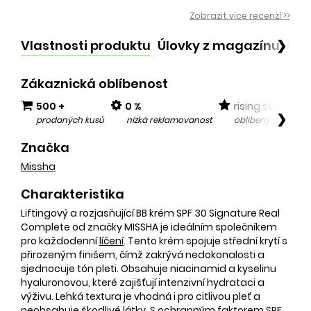
Zobrazit více recenzí >>
Vlastnosti produktu
Úlovky z magazínu
Po
❯
Zákaznická oblíbenost
500 +
0 %
rising star
❯
prodaných kusů
nízká reklamovanost
oblíbený v posled
Značka
Missha
Charakteristika
Liftingový a rozjasňující BB krém SPF 30 Signature Real
Complete od značky MISSHA je ideálním společníkem
pro každodenní
líčení
. Tento krém spojuje střední krytí s
přirozeným finišem, čímž zakrývá nedokonalosti a
sjednocuje tón pleti. Obsahuje niacinamid a kyselinu
hyaluronovou, které zajišťují intenzivní hydrataci a
výživu. Lehká textura je vhodná i pro citlivou pleť a
neobsahuje škodlivé látky. S ochranným faktorem SPF