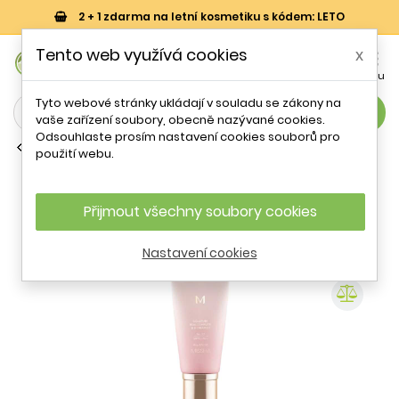
2 + 1 zdarma na letní kosmetiku s kódem: LETO
0
Tento web využívá cookies
x


Košík
Účet
Menu
Tyto webové stránky ukládají v souladu se zákony na
search
vaše zařízení soubory, obecně nazývané cookies.
Odsouhlaste prosím nastavení cookies souborů pro
BB a CC krémy
použití webu.
Liftingový a rozjasňující BB krém SPF
30 Signature Real Complete (B.B
Cream Ex) Missha / Odstín: 23 - 45 g
Přijmout všechny soubory cookies
Nastavení cookies
- 19 %