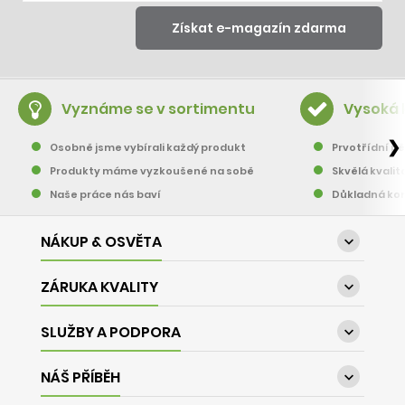
Vyznáme se v sortimentu
Vysoká 
❯
Osobně jsme vybírali každý produkt
Prvotřídní pě
Produkty máme vyzkoušené na sobě
Skvělá kvalit
Naše práce nás baví
Důkladná kon
NÁKUP & OSVĚTA

ZÁRUKA KVALITY

SLUŽBY A PODPORA

NÁŠ PŘÍBĚH
