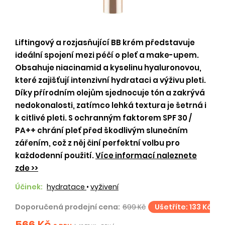
Liftingový a rozjasňující BB krém představuje
ideální spojení mezi péčí o pleť a make-upem.
Obsahuje niacinamid a kyselinu hyaluronovou,
které zajišťují intenzivní hydrataci a výživu pleti.
Díky přírodním olejům sjednocuje tón a zakrývá
nedokonalosti, zatímco lehká textura je šetrná i
k citlivé pleti. S ochranným faktorem SPF 30 /
PA++ chrání pleť před škodlivým slunečním
zářením, což z něj činí perfektní volbu pro
každodenní použití.
Více informací naleznete
zde >>
Účinek:
hydratace
•
vyživení
Doporučená prodejní cena:
699 Kč
Ušetříte: 133 Kč
566 Kč