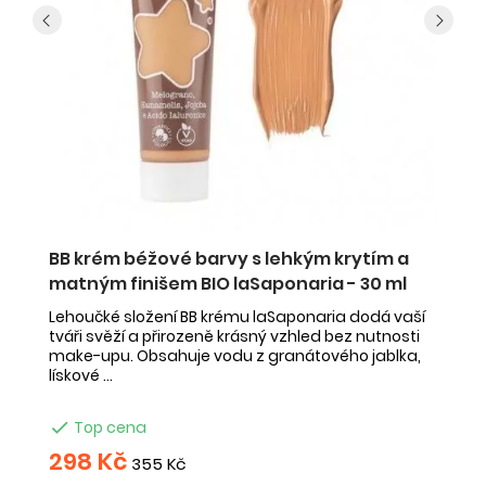
0
BB krém béžové barvy s lehkým krytím a
B
matným finišem BIO laSaponaria - 30 ml
B
Lehoučké složení BB krému laSaponaria dodá vaší
Le
tváři svěží a přirozeně krásný vzhled bez nutnosti
tv
make-upu. Obsahuje vodu z granátového jablka,
m
lískové ...
lí

Top cena
298 Kč
2
355 Kč