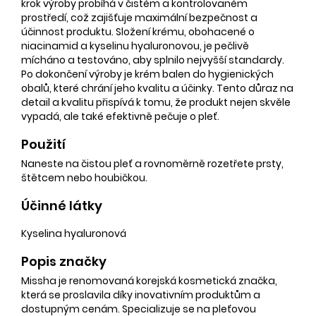
krok výroby probíhá v čistém a kontrolovaném
prostředí, což zajišťuje maximální bezpečnost a
účinnost produktu. Složení krému, obohacené o
niacinamid a kyselinu hyaluronovou, je pečlivě
mícháno a testováno, aby splnilo nejvyšší standardy.
Po dokončení výroby je krém balen do hygienických
obalů, které chrání jeho kvalitu a účinky. Tento důraz na
detail a kvalitu přispívá k tomu, že produkt nejen skvěle
vypadá, ale také efektivně pečuje o pleť.
Použití
Naneste na čistou pleť a rovnoměrně rozetřete prsty,
štětcem nebo houbičkou.
Účinné látky
Kyselina hyaluronová
Popis značky
Missha je renomovaná korejská kosmetická značka,
která se proslavila díky inovativním produktům a
dostupným cenám. Specializuje se na pleťovou