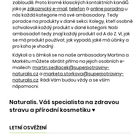
zabloudili. Proto kromě klasických kontaktních kanálů
jako je
zákaznický e-mail
,
telefon
či
online poradna
u
nás každá kategorie má své ambasadory. Tedy
poradce na produkty v dané sekci. Kolegy, kteří osobně
schvalovali každý produkt v dané kategorii. Naši
ambasadoři tedy znají každý produkt od A do Z. Ví, jak
se má produkt používat, jak vypadá, jaké má účinky a
pro koho je vhodný.
Kdykoli a s čímkoli se na naše ambasadory Martina a
Markétu můžete obrátit přímo na jejich osobních e-
mailech:
martin.sedlacek@superpotraviny-
naturalis.cz
a
marketa.storkova@superpotraviny-
naturalis.cz
. Rádi Vám budou vždy a se vším
nápomocni.
Naturalis. Váš specialista na zdravou
stravu a přírodní kosmetiku ♥️
LETNÍ OSVĚŽENÍ