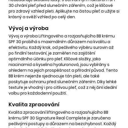
30 chrání pleť před slunečním zářením, což je klíčové
pro zdravý vzhled pleti. Aplikujte na čistou pleť a užijte si
krásný a svěží vzhled po celý den.
Vývoj a výroba
Vývoj a výroba Liftingového a rozjasňujícího BB krému
SPF 30 probíhá s maximálním důrazem na kvalitu a
efektivitu. Každý krok, od pečlivého výběru surovin až
po finální testování, je zaměřen na zajištění
optimálního účinku pro pleť. Klíčové složky, jako
niacinamid a kyselina hyaluronová, jsou vybírány s
ohledem na jejich prospěšnost a přírodní původ. Tento
BB krém nejenže sjednocuje tón pleti, ale také
poskytuje ochranu před slunečním zářením. Díky lehké
textuře je vhodný i pro citlivou pleť, což z něj činí ideální
volbu pro každodenní použití.
Kvalita zpracování
Kvalita zpracování liftingového a rozjasňujícího BB
krému SPF 30 Signature Real Complete je zaručena
pečlivými postupy a důrazem na bezchybnost. Každý