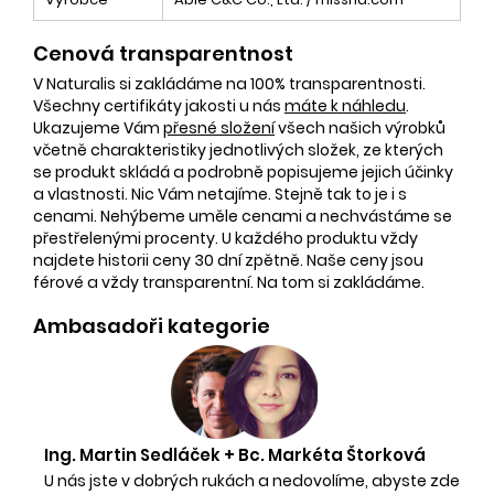
Cenová transparentnost
V Naturalis si zakládáme na 100% transparentnosti.
Všechny certifikáty jakosti u nás
máte k náhledu
.
Ukazujeme Vám
přesné složení
všech našich výrobků
včetně charakteristiky jednotlivých složek, ze kterých
se produkt skládá a podrobně popisujeme jejich účinky
a vlastnosti. Nic Vám netajíme. Stejně tak to je i s
cenami. Nehýbeme uměle cenami a nechvástáme se
přestřelenými procenty. U každého produktu vždy
najdete historii ceny 30 dní zpětně. Naše ceny jsou
férové a vždy transparentní. Na tom si zakládáme.
Ambasadoři kategorie
Ing. Martin Sedláček + Bc. Markéta Štorková
U nás jste v dobrých rukách a nedovolíme, abyste zde