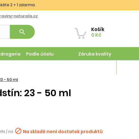
skáte 2 + 1 zdarma.
aviny-naturalis.cz
Košík
search
0 Kč
odrogerie
Podle účelu
Záruka kvality
Magazín
23 - 50 ml
stín: 23 - 50 ml

Na skladě není dostatek produktů
DPH / ml