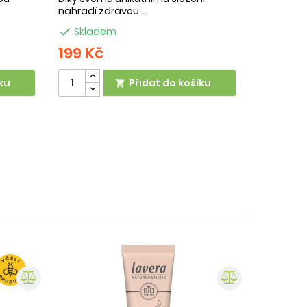
nahradí zdravou ...

Skladem
199 Kč
ku
Přidat do košíku
