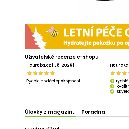
Uživatelské recenze e-shopu
Heureka.cz [1. 8. 2026]
Heureka.
Rychle dodání spokojenost
rychlé
add
kvali
add
skvělá
add
kvalit
add
Úlovky z magazínu
Poradna