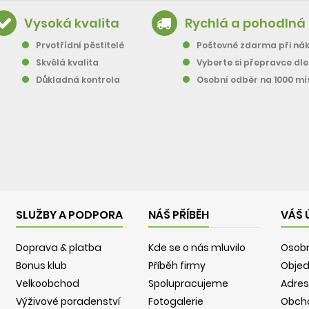
Vysoká kvalita
Rychlá a pohodlná
Prvotřídní pěstitelé
Poštovné zdarma při nák
Skvělá kvalita
Vyberte si přepravce dl
Důkladná kontrola
Osobní odběr na 1000 mí
SLUŽBY A PODPORA
NÁŠ PŘÍBĚH
VÁŠ 
Doprava & platba
Kde se o nás mluvilo
Osobn
Bonus klub
Příběh firmy
Obje
Velkoobchod
Spolupracujeme
Adres
Výživové poradenství
Fotogalerie
Obch