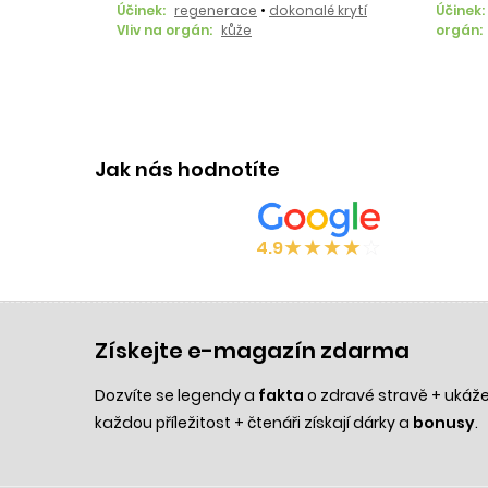
Účinek:
regenerace
•
dokonalé krytí
Účinek:
Vliv na orgán:
kůže
orgán:
Jak nás hodnotíte
★
★
★
★
☆
4.9
Získejte e-magazín zdarma
Dozvíte se legendy a
fakta
o zdravé stravě + uká
každou příležitost + čtenáři získají dárky a
bonusy
.