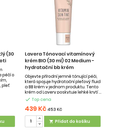
tlý (30
Lavera Tónovací vitamínový
eti
krém BIO (30 ml) 02 Medium -
hydratační bb krém
ém
a péčí o
Objevte přírodní jemně tónující péči,
cím,
která spojuje hydratační pleťový fluid
 pleť
a BB krém v jednom produktu. Tento
krém od Lavery poskytuje lehké krytí ...

Top cena
439 Kč
453 Kč
ku
Přidat do košíku
