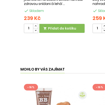
zdravou snídani či lehčí ...
nahradí

Skladem

Skl
239 Kč
259 
Přidat do košíku

MOHLO BY VÁS ZAJÍMAT
- 16 %
- 16 %