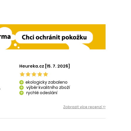
Heureka.cz [15. 7. 2026]
ekologicky zabaleno
add
,
výběr kvalitního zboží
add
rychlé odeslání
add
 i
Zobrazit více recenzí >>