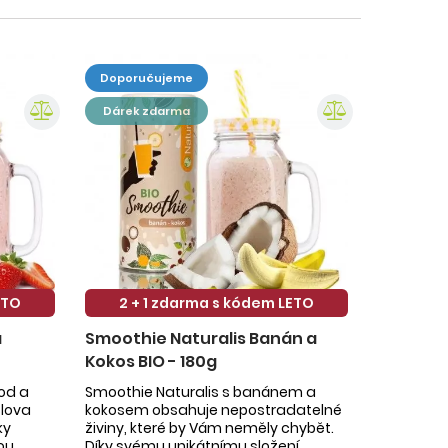
doporučujeme
dárek zdarma
ETO
2 + 1 zdarma s kódem LETO
a
Smoothie Naturalis Banán a
Kokos BIO - 180g
hod a
Smoothie Naturalis s banánem a
slova
kokosem obsahuje nepostradatelné
ky
živiny, které by Vám neměly chybět.
ou
Díky svému unikátnímu složení