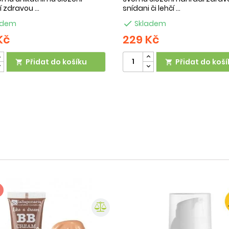
 zdravou ...
snídani či lehčí ...
adem

Skladem
Kč
229 Kč
Přidat do košíku
Přidat do koší

