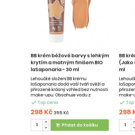
BB krém béžové barvy s lehkým
BB kr
krytím a matným finišem BIO
(Jako 
laSaponaria - 30 ml
ml
Lehoučké složení BB krému
Lehoučk
laSaponaria dodá vaší tváři svěží a
laSapon
přirozeně krásný vzhled bez nutnosti
přiroze
make-upu. Obsahuje vodu z
make-u
granátového jablka, lískové ...
granátov

Top cena

Top
298 Kč
298 
355 Kč
Přidat do košíku
