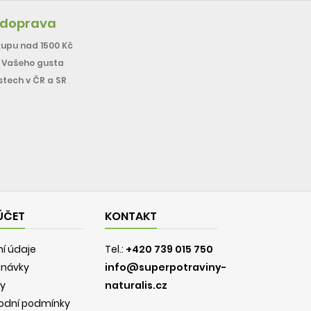
 doprava
upu nad 1500 Kč
e Vašeho gusta
stech v ČR a SR
ÚČET
KONTAKT
í údaje
Tel.:
+420 739 015 750
dnávky
info@superpotraviny-
y
naturalis.cz
odní podmínky