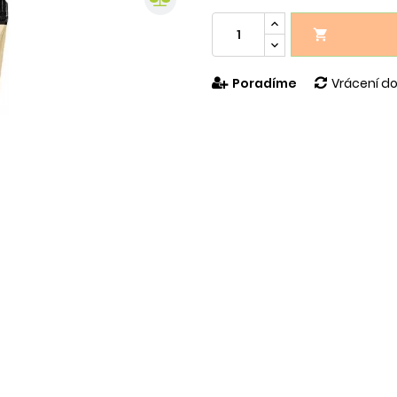

Poradíme
Vrácení do