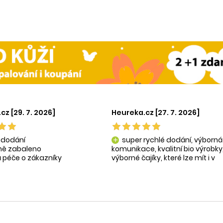
cz [29. 7. 2026]
Heureka.cz [27. 7. 2026]
 dodání
super rychlé dodání, výborná
add
tně zabaleno
komunikace, kvalitní bio výrobky
 péče o zákazníky
výborné čajíky, které lze mít i v
ní produkty
krásné praktické dóze-lze použít
na super praktické dárečky:-)