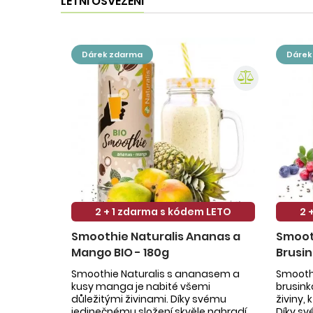
LETNÍ OSVĚŽENÍ
dárek zdarma
dáre
2 + 1 zdarma s kódem LETO
2 
Smoothie Naturalis Ananas a
Smooth
Mango BIO - 180g
Brusin
Smoothie Naturalis s ananasem a
Smoothi
kusy manga je nabité všemi
brusin
důležitými živinami. Díky svému
živiny,
jedinečnému složení skvěle nahradí
Díky sv