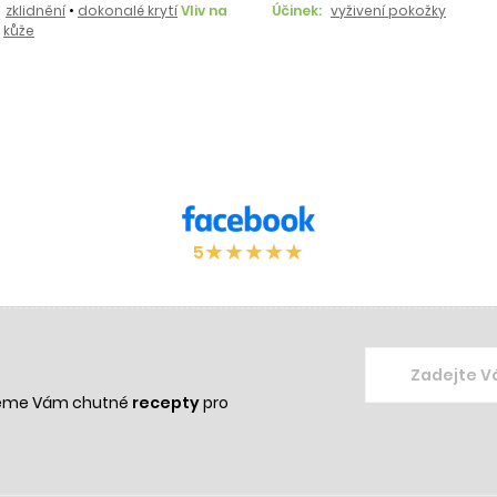
zklidnění
•
dokonalé krytí
Vliv na
Účinek:
vyživení pokožky
kůže
★
★
★
★
★
5
žeme Vám chutné
recepty
pro