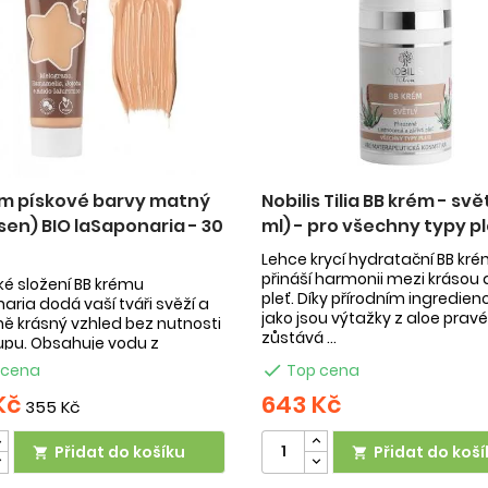
ém pískové barvy matný
Nobilis Tilia BB krém - svě
sen) BIO laSaponaria - 30
ml) - pro všechny typy pl
Lehce krycí hydratační BB kr
přináší harmonii mezi krásou 
é složení BB krému
pleť. Díky přírodním ingredien
aria dodá vaší tváři svěží a
jako jsou výtažky z aloe pravé,
ně krásný vzhled bez nutnosti
zůstává ...
pu. Obsahuje vodu z
ého jablka, lískové ...
 cena

Top cena
Kč
643 Kč
355 Kč
Přidat do košíku
Přidat do koší

