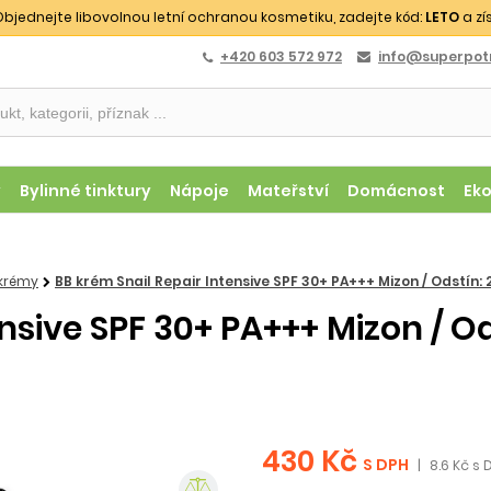
bjednejte libovolnou letní ochranou kosmetiku, zadejte kód:
LETO
a zí
+420 603 572 972
info@superpotr
y
Bylinné tinktury
Nápoje
Mateřství
Domácnost
Ek
 krémy
BB krém Snail Repair Intensive SPF 30+ PA+++ Mizon / Odstín: 
nsive SPF 30+ PA+++ Mizon / Od
430 Kč
S DPH
|
8.6 Kč s 