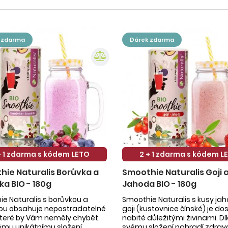
k zdarma
dárek zdarma
+ 1 zdarma s kódem LETO
2 + 1 zdarma s kódem L
ie Naturalis Borůvka a
Smoothie Naturalis Goji 
ka BIO - 180g
Jahoda BIO - 180g
e Naturalis s borůvkou a
Smoothie Naturalis s kusy ja
kou obsahuje nepostradatelné
goji (kustovnice čínské) je do
 které by Vám neměly chybět.
nabité důležitými živinami. Dí
ému unikátnímu složení
svému složení nahradí zdrav